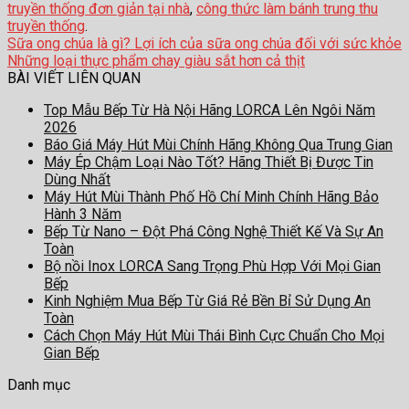
truyền thống đơn giản tại nhà
,
công thức làm bánh trung thu
truyền thống
.
Sữa ong chúa là gì? Lợi ích của sữa ong chúa đối với sức khỏe
Những loại thực phẩm chay giàu sắt hơn cả thịt
BÀI VIẾT LIÊN QUAN
Top Mẫu Bếp Từ Hà Nội Hãng LORCA Lên Ngôi Năm
2026
Báo Giá Máy Hút Mùi Chính Hãng Không Qua Trung Gian
Máy Ép Chậm Loại Nào Tốt? Hãng Thiết Bị Được Tin
Dùng Nhất
Máy Hút Mùi Thành Phố Hồ Chí Minh Chính Hãng Bảo
Hành 3 Năm
Bếp Từ Nano – Đột Phá Công Nghệ Thiết Kế Và Sự An
Toàn
Bộ nồi Inox LORCA Sang Trọng Phù Hợp Với Mọi Gian
Bếp
Kinh Nghiệm Mua Bếp Từ Giá Rẻ Bền Bỉ Sử Dụng An
Toàn
Cách Chọn Máy Hút Mùi Thái Bình Cực Chuẩn Cho Mọi
Gian Bếp
Danh mục