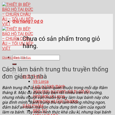
Skip
to
content
Giỏ hàng /
0
₫
0
Chưa có sản phẩm trong giỏ
hàng.
Tìm
Chuyên ngành
,
Tin Tức
kiếm:
Cách làm bánh trung thu truyền thống
đơn giản tại nhà
GIỚI THIỆU
Về Lorca
Lịch sử hình thành
Bánh trung thu là loại bánh quen thuộc trong mỗi dịp Rằm
Tầm nhìn-sứ mệnh-giá trị cốt lõi
tháng 8. Mặc dù được bày bán rất nhiều trên thị trường,
Hình Ảnh về Lorca
nhưng nhiều người vẫn muốn tự tay làm loại bánh này cho
Danh hiệu và Giải Thưởng
gia đình mình. Bánh trung thu tự làm không những ngon,
SẢN PHẨM
đảm bảo an toàn mà còn chứa đựng tình cảm của người
BẾP TỪ
làm ra bánh. Tuy nhìn hình thức khá cầu kì, nhưng loại bánh