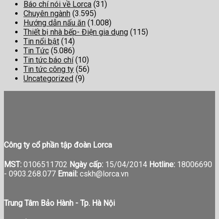
Báo chí nói về Lorca
(31)
Chuyên ngành
(3.595)
Hướng dẫn nấu ăn
(1.008)
Thiết bị nhà bếp- Điện gia dụng
(115)
Tin nổi bật
(14)
Tin Tức
(5.086)
Tin tức báo chí
(10)
Tin tức công ty
(56)
Uncategorized
(9)
Công ty cổ phần tập đoàn Lorca
MST:
0106511702
Ngày cấp:
15/04/2014
Hotline:
18006690
-
0903.268.077
Email:
cskh@lorca.vn
Trung Tâm Bảo Hành - Tp. Hà Nội