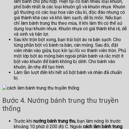
làm bánh cho phù hợp. Hiện tại có bán nhiều loại khuôn,
phổ biến nhất là các loại khuôn gỗ và khuôn nhựa. Khuôn
gỗ thường có các loại hoa văn cầu kì, độc đáo nhưng có
giá thành khá cao và khó làm sạch, dễ bị mốc. Nếu bạn
chỉ làm bánh trung thu theo mùa, ít khi làm thì có thể sử
dụng loại khuôn nhựa. Khuôn nhựa có giá thành khá rẻ, dễ
vệ sinh và tiện lợi.
Sau khi trộn bột xong, bạn trải bột áo ra bàn sạch. Cho
từng phần bột vỏ bánh ra bàn, cán mỏng. Sau đó, đặt
viên nhân vào giữa, bọc kín lại rồi vo thành viên tròn. Phủ
một lớp bột áo mỏng bên ngoài phần bánh và rắc một ít
bột vào khuôn để bánh không bị dính. Cho bánh vào
khuôn, ấn nhẹ để tạo hình.
Làm lần lượt đến khi hết số bột bánh và nhân đã chuẩn
bị.
Bước 4. Nướng bánh trung thu truyền
thống
Trước khi
nướng bánh trung thu
, bạn làm nóng lò trước
khoảng 10 phút ở 200 độ C. Ngoài
cách làm bánh trung