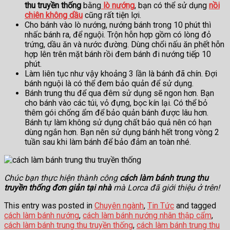
thu truyền thống
bằng
lò nướng
, bạn có thể sử dụng
nồi
chiên không dầu
cũng rất tiện lợi.
Cho bánh vào lò nướng, nướng bánh trong 10 phút thì
nhấc bánh ra, để nguội. Trộn hỗn hợp gồm có lòng đỏ
trứng, dầu ăn và nước đường. Dùng chổi nấu ăn phết hỗn
hợp lên trên mặt bánh rồi đem bánh đi nướng tiếp 10
phút.
Làm liên tục như vậy khoảng 3 lần là bánh đã chín. Đợi
bánh nguội là có thể đem bảo quản để sử dụng.
Bánh trung thu để qua đêm sử dụng sẽ ngon hơn. Bạn
cho bánh vào các túi, vỏ đựng, bọc kín lại. Có thể bỏ
thêm gói chống ẩm để bảo quản bánh được lâu hơn.
Bánh tự làm không sử dụng chất bảo quả nên có hạn
dùng ngắn hơn. Bạn nên sử dụng bánh hết trong vòng 2
tuần sau khi làm bánh để bảo đảm an toàn nhé.
Chúc bạn thực hiện thành công
cách làm bánh trung thu
truyền thống đơn giản tại nhà
mà Lorca đã giới thiệu ở trên!
This entry was posted in
Chuyên ngành
,
Tin Tức
and tagged
cách làm bánh nướng
,
cách làm bánh nướng nhân thập cẩm
,
cách làm bánh trung thu truyền thống
,
cách làm bánh trung thu