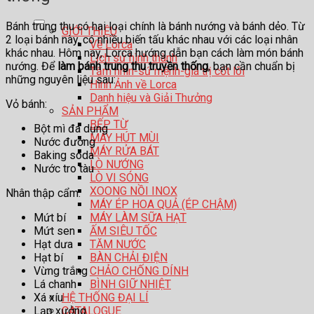
Bánh trung thu có hai loại chính là bánh nướng và bánh dẻo. Từ
GIỚI THIỆU
2 loại bánh này, có nhiều biến tấu khác nhau với các loại nhân
Về Lorca
khác nhau. Hôm nay, Lorca hướng dẫn bạn cách làm món bánh
Lịch sử hình thành
nướng. Để
làm bánh trung thu truyền thống
, bạn cần chuẩn bị
Tầm nhìn-sứ mệnh-giá trị cốt lõi
những nguyên liệu sau:
Hình Ảnh về Lorca
Danh hiệu và Giải Thưởng
Vỏ bánh:
SẢN PHẨM
BẾP TỪ
Bột mì đa dụng
MÁY HÚT MÙI
Nước đường
MÁY RỬA BÁT
Baking soda
LÒ NƯỚNG
Nước tro tàu
LÒ VI SÓNG
XOONG NỒI INOX
Nhân thập cẩm:
MÁY ÉP HOA QUẢ (ÉP CHẬM)
Mứt bí
MÁY LÀM SỮA HẠT
Mứt sen
ẤM SIÊU TỐC
Hạt dưa
TĂM NƯỚC
Hạt bí
BÀN CHẢI ĐIỆN
Vừng trắng
CHẢO CHỐNG DÍNH
Lá chanh
BÌNH GIỮ NHIỆT
Xá xíu
HỆ THỐNG ĐẠI LÍ
Lạp xưởng
CATALOGUE