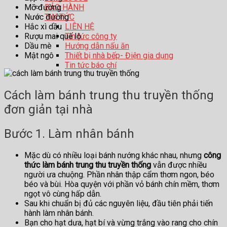
Mỡ đường
BẢO HÀNH
Nước đường
TIN TỨC
Hắc xì dầu
LIÊN HỆ
Rượu mai quế lộ
Tin tức công ty
Dầu mè
Hướng dẫn nấu ăn
Mật ngô
Thiết bị nhà bếp- Điện gia dụng
Tin tức báo chí
Cách làm bánh trung thu truyền thống
đơn giản tại nhà
Bước 1. Làm nhân bánh
Mặc dù có nhiều loại bánh nướng khác nhau, nhưng
công
thức làm bánh trung thu truyền thống
vẫn được nhiều
người ưa chuộng. Phần nhân thập cẩm thơm ngon, béo
béo và bùi. Hòa quyện với phần vỏ bánh chín mềm, thơm
ngọt vô cùng hấp dẫn.
Sau khi chuẩn bị đủ các nguyên liệu, đầu tiên phải tiến
hành làm nhân bánh.
Bạn cho hạt dưa, hạt bí và vừng trắng vào rang cho chín