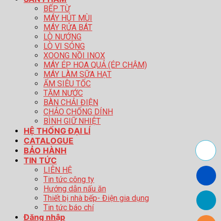
BẾP TỪ
MÁY HÚT MÙI
MÁY RỬA BÁT
LÒ NƯỚNG
LÒ VI SÓNG
XOONG NỒI INOX
MÁY ÉP HOA QUẢ (ÉP CHẬM)
MÁY LÀM SỮA HẠT
ẤM SIÊU TỐC
TĂM NƯỚC
BÀN CHẢI ĐIỆN
CHẢO CHỐNG DÍNH
BÌNH GIỮ NHIỆT
HỆ THỐNG ĐẠI LÍ
CATALOGUE
BẢO HÀNH
TIN TỨC
LIÊN HỆ
Tin tức công ty
Hướng dẫn nấu ăn
Thiết bị nhà bếp- Điện gia dụng
Tin tức báo chí
Đăng nhập