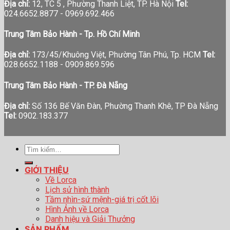
Địa chỉ:
12, TC 5 , Phường Thanh Liệt, TP. Hà Nội
Tel:
024.6652.8877 - 0969.692.466
Trung Tâm Bảo Hành - Tp. Hồ Chí Minh
Địa chỉ:
173/45/Khuông Việt, Phường Tân Phú, Tp. HCM
Tel:
028.6652.1188 - 0909.869.596
Trung Tâm Bảo Hành - TP. Đà Nẵng
Địa chỉ:
Số 136 Bế Văn Đàn, Phường Thanh Khê, TP Đà Nẵng
Tel:
0902.183.377
Tìm
kiếm:
GIỚI THIỆU
Về Lorca
Lịch sử hình thành
Tầm nhìn-sứ mệnh-giá trị cốt lõi
Hình Ảnh về Lorca
Danh hiệu và Giải Thưởng
SẢN PHẨM