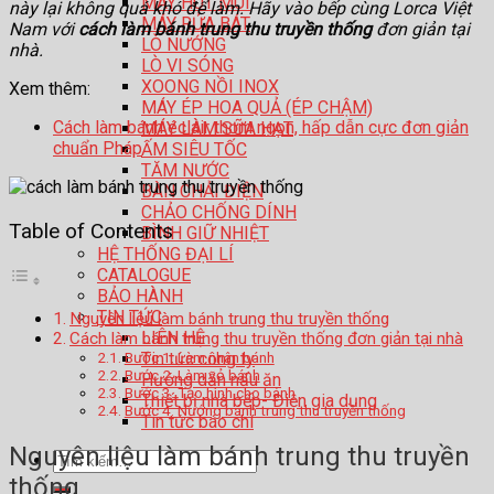
MÁY HÚT MÙI
này lại không quá khó để làm. Hãy vào bếp cùng Lorca Việt
MÁY RỬA BÁT
Nam với
cách làm bánh trung thu truyền thống
đơn giản tại
LÒ NƯỚNG
nhà.
LÒ VI SÓNG
XOONG NỒI INOX
Xem thêm:
MÁY ÉP HOA QUẢ (ÉP CHẬM)
Cách làm bánh éclair thơm ngon, hấp dẫn cực đơn giản
MÁY LÀM SỮA HẠT
chuẩn Pháp
ẤM SIÊU TỐC
TĂM NƯỚC
BÀN CHẢI ĐIỆN
CHẢO CHỐNG DÍNH
Table of Contents
BÌNH GIỮ NHIỆT
HỆ THỐNG ĐẠI LÍ
CATALOGUE
BẢO HÀNH
TIN TỨC
Nguyên liệu làm bánh trung thu truyền thống
LIÊN HỆ
Cách làm bánh trung thu truyền thống đơn giản tại nhà
Bước 1. Làm nhân bánh
Tin tức công ty
Bước 2. Làm vỏ bánh
Hướng dẫn nấu ăn
Bước 3. Tạo hình cho bánh
Thiết bị nhà bếp- Điện gia dụng
Bước 4. Nướng bánh trung thu truyền thống
Tin tức báo chí
Nguyên liệu làm bánh trung thu truyền
Tìm
kiếm:
thống