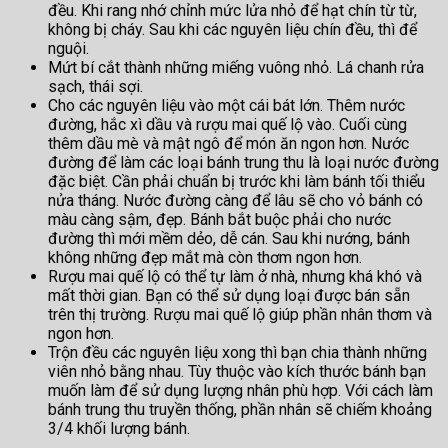
đều. Khi rang nhớ chỉnh mức lửa nhỏ để hạt chín từ từ,
không bị cháy. Sau khi các nguyên liệu chín đều, thì để
nguội.
Mứt bí cắt thành những miếng vuông nhỏ. Lá chanh rửa
sạch, thái sợi.
Cho các nguyên liệu vào một cái bát lớn. Thêm nước
đường, hắc xì dầu và rượu mai quế lộ vào. Cuối cùng
thêm dầu mè và mật ngô để món ăn ngon hơn. Nước
đường để làm các loại bánh trung thu là loại nước đường
đặc biệt. Cần phải chuẩn bị trước khi làm bánh tối thiểu
nửa tháng. Nước đường càng để lâu sẽ cho vỏ bánh có
màu càng sậm, đẹp. Bánh bắt buộc phải cho nước
đường thì mới mềm dẻo, dễ cán. Sau khi nướng, bánh
không những đẹp mắt mà còn thơm ngon hơn.
Rượu mai quế lộ có thể tự làm ở nhà, nhưng khá khó và
mất thời gian. Bạn có thể sử dụng loại được bán sẵn
trên thị trường. Rượu mai quế lộ giúp phần nhân thơm và
ngon hơn.
Trộn đều các nguyên liệu xong thì bạn chia thành những
viên nhỏ bằng nhau. Tùy thuộc vào kích thước bánh bạn
muốn làm để sử dụng lượng nhân phù hợp. Với cách làm
bánh trung thu truyền thống, phần nhân sẽ chiếm khoảng
3/4 khối lượng bánh.