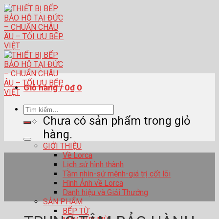
Skip
to
content
Giỏ hàng /
0
₫
0
Tìm
kiếm:
Chưa có sản phẩm trong giỏ
hàng.
GIỚI THIỆU
Về Lorca
Lịch sử hình thành
Tầm nhìn-sứ mệnh-giá trị cốt lõi
Hình Ảnh về Lorca
Danh hiệu và Giải Thưởng
SẢN PHẨM
BẾP TỪ