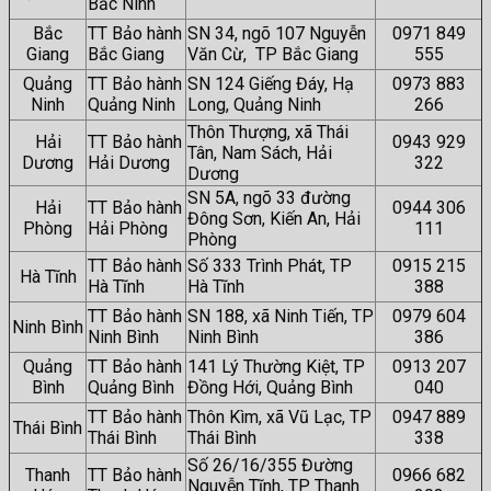
Bắc Ninh
Bắc
TT Bảo hành
SN 34, ngõ 107 Nguyễn
0971 849
Giang
Bắc Giang
Văn Cừ, TP Bắc Giang
555
Quảng
TT Bảo hành
SN 124 Giếng Đáy, Hạ
0973 883
Ninh
Quảng Ninh
Long, Quảng Ninh
266
Thôn Thượng, xã Thái
Hải
TT Bảo hành
0943 929
Tân, Nam Sách, Hải
Dương
Hải Dương
322
Dương
SN 5A, ngõ 33 đường
Hải
TT Bảo hành
0944 306
Đông Sơn, Kiến An, Hải
Phòng
Hải Phòng
111
Phòng
TT Bảo hành
Số 333 Trình Phát, TP
0915 215
Hà Tĩnh
Hà Tĩnh
Hà Tĩnh
388
TT Bảo hành
SN 188, xã Ninh Tiến, TP
0979 604
Ninh Bình
Ninh Bình
Ninh Bình
386
Quảng
TT Bảo hành
141 Lý Thường Kiệt, TP
0913 207
Bình
Quảng Bình
Đồng Hới, Quảng Bình
040
TT Bảo hành
Thôn Kìm, xã Vũ Lạc, TP
0947 889
Thái Bình
Thái Bình
Thái Bình
338
Số 26/16/355 Đường
Thanh
TT Bảo hành
0966 682
Nguyễn Tĩnh, TP Thanh