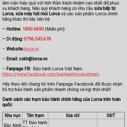
làm việc hiệu quả với tinh thần trách nhiệm cao nhất để phục
vụ khách hàng. Nếu quý khách hàng có nhu cầu
sửa bếp từ
Lorca
,
sửa máy hút mùi
Lorca
và các sản phẩm Lorca chính
hãng khác thì hãy liên hệ:
– Hotline
:
1800 6690
(Miễn phí)
– Di động:
0796.545.678
–
Website
:
lorca.vn
–
Email: cskh@lorca.vn
–
Fanpage FB:
Bảo hành Lorca Việt Nam
https://www.facebook.com/baohanhlorcavietnam
Hãy theo dõi chúng tôi trên Fanpage Facebook để được nhận
hỗ trợ bảo hành sản phẩm nhanh chóng và kịp thời nhất!
Danh sách các trạm bảo hành chính hãng của Lorca trên toàn
quốc:
Khu vực
Tên trạm
Địa chỉ
SĐT
TT Bảo hành
Bắc Ninh