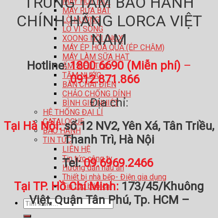
TRUNG TÂM BẢO HÀNH
MÁY HÚT MÙI
MÁY RỬA BÁT
CHÍNH HÃNG LORCA VIỆT
LÒ NƯỚNG
LÒ VI SÓNG
NAM
XOONG NỒI INOX
MÁY ÉP HOA QUẢ (ÉP CHẬM)
MÁY LÀM SỮA HẠT
Hotline
:
1800 6690 (Miễn phí)
–
ẤM SIÊU TỐC
TĂM NƯỚC
0912.871.866
BÀN CHẢI ĐIỆN
CHẢO CHỐNG DÍNH
Địa chỉ:
BÌNH GIỮ NHIỆT
HỆ THỐNG ĐẠI LÍ
CATALOGUE
Tại Hà Nội:
số 12 NV2, Yên Xá, Tân Triều,
BẢO HÀNH
Thanh Trì, Hà Nội
TIN TỨC
LIÊN HỆ
Tin tức công ty
Tel:
09.6969.2466
Hướng dẫn nấu ăn
Thiết bị nhà bếp- Điện gia dụng
Tại TP. Hồ Chí Minh:
173/45/Khuông
Tin tức báo chí
Việt, Quận Tân Phú, Tp. HCM –
Tìm
kiếm: