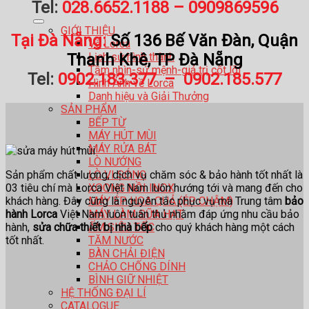
Tel:
028.6652.1188
–
0909869596
GIỚI THIỆU
Tại Đà Nẵng:
Số 136 Bế Văn Đàn, Quận
Về Lorca
Thanh Khê, TP Đà Nẵng
Lịch sử hình thành
Tầm nhìn-sứ mệnh-giá trị cốt lõi
Tel:
0902.183.377 – 0902.185.577
Hình Ảnh về Lorca
Danh hiệu và Giải Thưởng
SẢN PHẨM
BẾP TỪ
MÁY HÚT MÙI
MÁY RỬA BÁT
LÒ NƯỚNG
Sản phẩm chất lượng, dịch vụ chăm sóc & bảo hành tốt nhất là
LÒ VI SÓNG
03 tiêu chí mà Lorca Việt Nam luôn hướng tới và mang đến cho
XOONG NỒI INOX
khách hàng. Đây cũng là nguyên tắc phục vụ mà Trung tâm
bảo
MÁY ÉP HOA QUẢ (ÉP CHẬM)
hành Lorca
Việt Nam luôn tuân thủ nhằm đáp ứng nhu cầu bảo
MÁY LÀM SỮA HẠT
hành,
sửa chữa thiết bị nhà bếp
cho quý khách hàng một cách
ẤM SIÊU TỐC
tốt nhất.
TĂM NƯỚC
BÀN CHẢI ĐIỆN
CHẢO CHỐNG DÍNH
BÌNH GIỮ NHIỆT
HỆ THỐNG ĐẠI LÍ
CATALOGUE