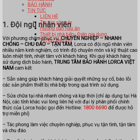
BẢO HÀNH
TIN TỨC
LIÊN HỆ
Tin tức công ty
1. Đội ngũ nhân viên
Hướng dẫn nấu ăn
Thiết bị nhà bếp- Điện gia dụng
Với phương châm phục vụ:
CHUYÊN NGHIỆP – NHANH
Tin tức báo chí
CHÓNG – CHU ĐÁO
– TẬN TÂM
, Lorca có đội ngũ nhân viên
nhiều năm kinh nghiệm, có trình độ chuyên môn và kỹ thuật cao
luôn nhiệt tình, nhiệt tâm với khách hàng. Khi quý khách hàng
sử dụng dịch bảo hành,
TRUNG TÂM BẢO HÀNH LORCA VIỆT
NAM
cam kết:
– Sẵn sàng giúp khách hàng giải quyết những sự cố, báo lỗi
các sản phẩm thiết bị nhà bếp trong quá trình sử dụng.
– Sửa chữa tại nhà nhanh chóng và kịp thời (chỉ áp dụng tại Hà
Nội, các tỉnh khác vui lòng liên hệ với đại lý phân phối chính
thức của Lorca hoặc gọi đến Hotline:
1800 6690
để được hỗ
trợ miễn phí)
– Tác phong làm việc chuyên nghiệp, phục vụ tận tình, tận tâm
và chu đáo.