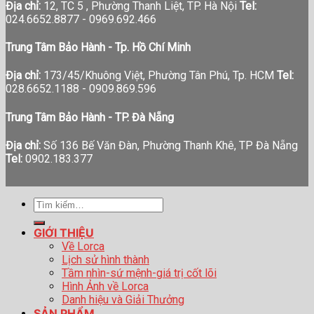
Địa chỉ:
12, TC 5 , Phường Thanh Liệt, TP. Hà Nội
Tel:
024.6652.8877 - 0969.692.466
Trung Tâm Bảo Hành - Tp. Hồ Chí Minh
Địa chỉ:
173/45/Khuông Việt, Phường Tân Phú, Tp. HCM
Tel:
028.6652.1188 - 0909.869.596
Trung Tâm Bảo Hành - TP. Đà Nẵng
Địa chỉ:
Số 136 Bế Văn Đàn, Phường Thanh Khê, TP Đà Nẵng
Tel:
0902.183.377
Tìm
kiếm:
GIỚI THIỆU
Về Lorca
Lịch sử hình thành
Tầm nhìn-sứ mệnh-giá trị cốt lõi
Hình Ảnh về Lorca
Danh hiệu và Giải Thưởng
SẢN PHẨM