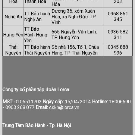
Hóa
Thanh Hóa
203
Hóa
Đường 35, xóm Xuân
TT Bảo hành
0968 861
Nghệ An
Hoa, xã Nghi Đức, TP
Nghệ An
345
Vinh
TT Bảo
665 Nguyễn Văn Linh,
0936 582
Hưng Yên
Hành Hưng
TP Hưng Yên
311
Yên
Thái
TT Bảo hành
Số nhà 156, Tổ 1, Chùa
0345 888
Nguyên
Thái Nguyên
Hang, TP Thái Nguyên
996
Công ty cổ phần tập đoàn Lorca
MST:
0106511702
Ngày cấp:
15/04/2014
Hotline:
18006690
-
0903.268.077
Email:
cskh@lorca.vn
Trung Tâm Bảo Hành - Tp. Hà Nội