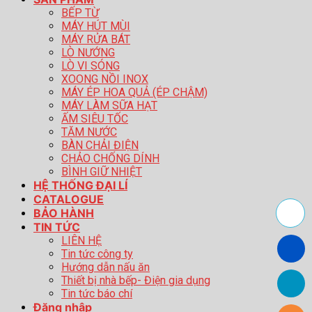
BẾP TỪ
MÁY HÚT MÙI
MÁY RỬA BÁT
LÒ NƯỚNG
LÒ VI SÓNG
XOONG NỒI INOX
MÁY ÉP HOA QUẢ (ÉP CHẬM)
MÁY LÀM SỮA HẠT
ẤM SIÊU TỐC
TĂM NƯỚC
BÀN CHẢI ĐIỆN
CHẢO CHỐNG DÍNH
BÌNH GIỮ NHIỆT
HỆ THỐNG ĐẠI LÍ
CATALOGUE
BẢO HÀNH
TIN TỨC
LIÊN HỆ
Tin tức công ty
Hướng dẫn nấu ăn
Thiết bị nhà bếp- Điện gia dụng
Tin tức báo chí
Đăng nhập