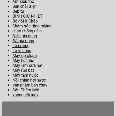
Ấm siêu tốc
Bàn chải điện
Bếp từ
BÌNH GIỮ NHIỆT
Bộ nồi & Chảo
Chăm sóc răng miệng
chảo chống dính
Điện gia dụng
Đồ gia dụng
Lò nướng
Lò vi sóng
Máy ép chậm
Máy hút mùi
Máy làm sữa hạt
Máy rửa bát
Máy tăm nước
Nồi chiên hơi nước
sản phầm bán chạy
Sản Phẩm Mới
xoong nồi inox