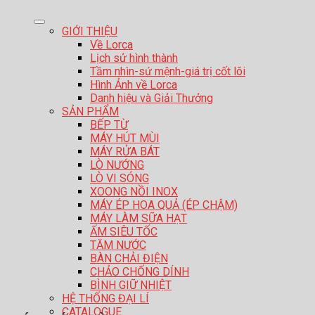
GIỚI THIỆU
Về Lorca
Lịch sử hình thành
Tầm nhìn-sứ mệnh-giá trị cốt lõi
Hình Ảnh về Lorca
Danh hiệu và Giải Thưởng
SẢN PHẨM
BẾP TỪ
MÁY HÚT MÙI
MÁY RỬA BÁT
LÒ NƯỚNG
LÒ VI SÓNG
XOONG NỒI INOX
MÁY ÉP HOA QUẢ (ÉP CHẬM)
MÁY LÀM SỮA HẠT
ẤM SIÊU TỐC
TĂM NƯỚC
BÀN CHẢI ĐIỆN
CHẢO CHỐNG DÍNH
BÌNH GIỮ NHIỆT
HỆ THỐNG ĐẠI LÍ
CATALOGUE