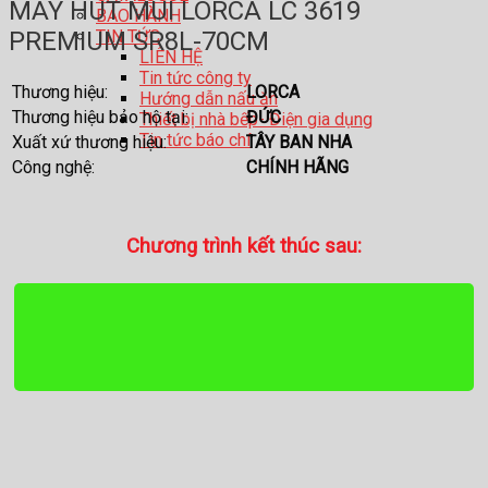
MÁY HÚT MÙI LORCA LC 3619
BẢO HÀNH
TIN TỨC
PREMIUM SR8L-70CM
LIÊN HỆ
Tin tức công ty
Thương hiệu:
LORCA
Hướng dẫn nấu ăn
Thương hiệu bảo hộ tại:
ĐỨC
Thiết bị nhà bếp- Điện gia dụng
Tin tức báo chí
Xuất xứ thương hiệu:
TÂY BAN NHA
Công nghệ:
CHÍNH HÃNG
Chương trình kết thúc sau: