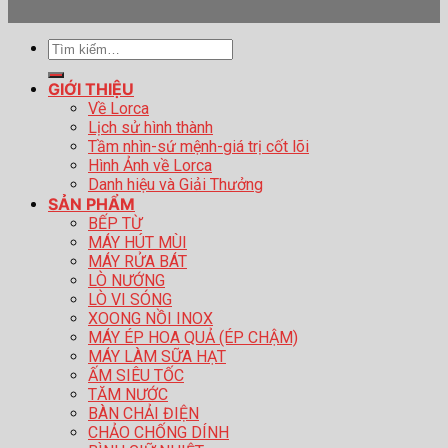
Tìm
kiếm:
GIỚI THIỆU
Về Lorca
Lịch sử hình thành
Tầm nhìn-sứ mệnh-giá trị cốt lõi
Hình Ảnh về Lorca
Danh hiệu và Giải Thưởng
SẢN PHẨM
BẾP TỪ
MÁY HÚT MÙI
MÁY RỬA BÁT
LÒ NƯỚNG
LÒ VI SÓNG
XOONG NỒI INOX
MÁY ÉP HOA QUẢ (ÉP CHẬM)
MÁY LÀM SỮA HẠT
ẤM SIÊU TỐC
TĂM NƯỚC
BÀN CHẢI ĐIỆN
CHẢO CHỐNG DÍNH