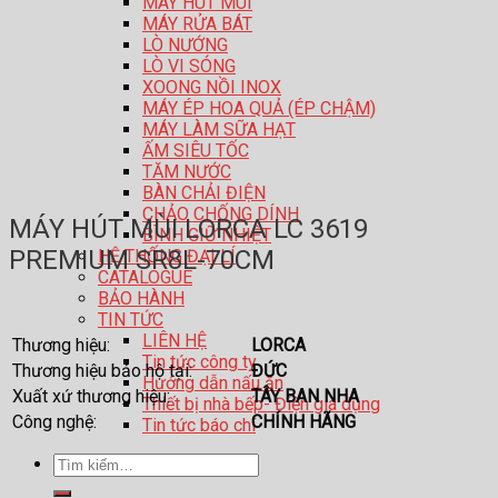
MÁY HÚT MÙI
MÁY RỬA BÁT
LÒ NƯỚNG
LÒ VI SÓNG
XOONG NỒI INOX
MÁY ÉP HOA QUẢ (ÉP CHẬM)
MÁY LÀM SỮA HẠT
ẤM SIÊU TỐC
TĂM NƯỚC
BÀN CHẢI ĐIỆN
CHẢO CHỐNG DÍNH
MÁY HÚT MÙI LORCA LC 3619
BÌNH GIỮ NHIỆT
PREMIUM SR8L-70CM
HỆ THỐNG ĐẠI LÍ
CATALOGUE
BẢO HÀNH
TIN TỨC
LIÊN HỆ
Thương hiệu:
LORCA
Tin tức công ty
Thương hiệu bảo hộ tại:
ĐỨC
Hướng dẫn nấu ăn
Xuất xứ thương hiệu:
TÂY BAN NHA
Thiết bị nhà bếp- Điện gia dụng
Công nghệ:
CHÍNH HÃNG
Tin tức báo chí
Tìm
kiếm: