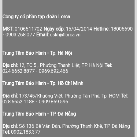
Công ty cổ phần tập đoàn Lorca
MST:
0106511702
Ngày cấp:
15/04/2014
Hotline:
18006690
-
0903.268.077
Email:
cskh@lorca.vn
Trung Tâm Bảo Hành - Tp. Hà Nội
Địa chỉ:
12, TC 5 , Phường Thanh Liệt, TP. Hà Nội
Tel:
024.6652.8877 - 0969.692.466
Trung Tâm Bảo Hành - Tp. Hồ Chí Minh
Địa chỉ:
173/45/Khuông Việt, Phường Tân Phú, Tp. HCM
Tel:
028.6652.1188 - 0909.869.596
Trung Tâm Bảo Hành - TP. Đà Nẵng
Địa chỉ:
Số 136 Bế Văn Đàn, Phường Thanh Khê, TP Đà Nẵng
Tel:
0902.183.377