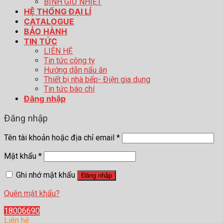
BÌNH GIỮ NHIỆT
HỆ THỐNG ĐẠI LÍ
CATALOGUE
BẢO HÀNH
TIN TỨC
LIÊN HỆ
Tin tức công ty
Hướng dẫn nấu ăn
Thiết bị nhà bếp- Điện gia dụng
Tin tức báo chí
Đăng nhập
Đăng nhập
Tên tài khoản hoặc địa chỉ email
*
Mật khẩu
*
Ghi nhớ mật khẩu
Đăng nhập
Quên mật khẩu?
18006690
Liên hệ