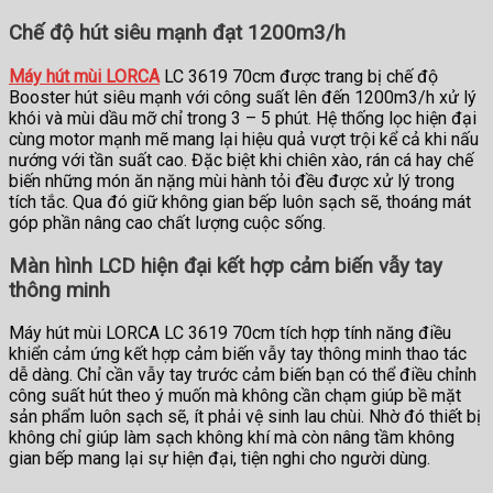
Chế độ hút siêu mạnh đạt 1200m3/h
Máy hút mùi LORCA
LC 3619 70cm được trang bị chế độ
Booster hút siêu mạnh với công suất lên đến 1200m3/h xử lý
khói và mùi dầu mỡ chỉ trong 3 – 5 phút. Hệ thống lọc hiện đại
cùng motor mạnh mẽ mang lại hiệu quả vượt trội kể cả khi nấu
nướng với tần suất cao. Đặc biệt khi chiên xào, rán cá hay chế
biến những món ăn nặng mùi hành tỏi đều được xử lý trong
tích tắc. Qua đó giữ không gian bếp luôn sạch sẽ, thoáng mát
góp phần nâng cao chất lượng cuộc sống.
Màn hình LCD hiện đại kết hợp cảm biến vẫy tay
thông minh
Máy hút mùi LORCA LC 3619 70cm tích hợp tính năng điều
khiển cảm ứng kết hợp cảm biến vẫy tay thông minh thao tác
dễ dàng. Chỉ cần vẫy tay trước cảm biến bạn có thể điều chỉnh
công suất hút theo ý muốn mà không cần chạm giúp bề mặt
sản phẩm luôn sạch sẽ, ít phải vệ sinh lau chùi. Nhờ đó thiết bị
không chỉ giúp làm sạch không khí mà còn nâng tầm không
gian bếp mang lại sự hiện đại, tiện nghi cho người dùng.