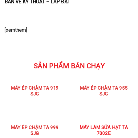
BẢN VẼ KỸ THUẬT – LẮP ĐẶT
[xemthem]
SẢN PHẨM BÁN CHẠY
MÁY ÉP CHẬM TA 919
MÁY ÉP CHẬM TA 955
SJG
SJG
MÁY ÉP CHẬM TA 999
MÁY LÀM SỮA HẠT TA
SJG
7002E