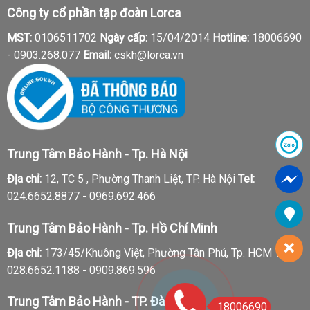
Công ty cổ phần tập đoàn Lorca
MST:
0106511702
Ngày cấp:
15/04/2014
Hotline:
18006690
-
0903.268.077
Email:
cskh@lorca.vn
Trung Tâm Bảo Hành - Tp. Hà Nội
Địa chỉ:
12, TC 5 , Phường Thanh Liệt, TP. Hà Nội
Tel:
024.6652.8877 - 0969.692.466
Trung Tâm Bảo Hành - Tp. Hồ Chí Minh
Địa chỉ:
173/45/Khuông Việt, Phường Tân Phú, Tp. HCM
Tel:
028.6652.1188 - 0909.869.596
Trung Tâm Bảo Hành - TP. Đà Nẵng
18006690