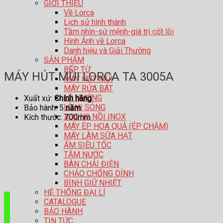
GIỚI THIỆU
Về Lorca
Lịch sử hình thành
Tầm nhìn-sứ mệnh-giá trị cốt lõi
Hình Ảnh về Lorca
Danh hiệu và Giải Thưởng
SẢN PHẨM
BẾP TỪ
MÁY HÚT MÙI LORCA TA 3005A
MÁY HÚT MÙI
MÁY RỬA BÁT
LÒ NƯỚNG
Xuất xứ:
Chính hãng
LÒ VI SÓNG
Bảo hành: 5
năm
XOONG NỒI INOX
Kích thước: 700mm
MÁY ÉP HOA QUẢ (ÉP CHẬM)
MÁY LÀM SỮA HẠT
ẤM SIÊU TỐC
TĂM NƯỚC
BÀN CHẢI ĐIỆN
CHẢO CHỐNG DÍNH
BÌNH GIỮ NHIỆT
HỆ THỐNG ĐẠI LÍ
CATALOGUE
BẢO HÀNH
TIN TỨC