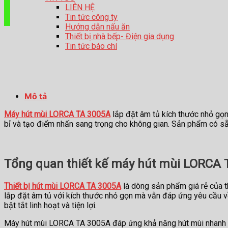
LIÊN HỆ
Tin tức công ty
Hướng dẫn nấu ăn
Thiết bị nhà bếp- Điện gia dụng
Tin tức báo chí
Mô tả
Máy hút mùi LORCA TA 3005A
lắp đặt âm tủ kích thước nhỏ gọn 
bỉ và tạo điểm nhấn sang trọng cho không gian. Sản phẩm có s
Tổng quan thiết kế máy hút mùi LORCA 
Thiết bị hút mùi LORCA TA 3005A
là dòng sản phẩm giá rẻ của t
lắp đặt âm tủ với kích thước nhỏ gọn mà vẫn đáp ứng yêu cầu về 
bật tắt linh hoạt và tiện lợi.
Máy hút mùi LORCA TA 3005A đáp ứng khả năng hút mùi nhanh chó