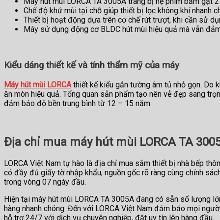
Máy hút mùi LORCA TA 3005A trang bị hệ phím bấm gạt 2 
Chế độ khử mùi tại chỗ giúp thiết bị lọc không khí nhanh c
Thiết bị hoạt động dựa trên cơ chế rút trượt, khi cần sử 
Máy sử dụng động cơ BLDC hút mùi hiệu quả mà vẫn đảm b
Kiểu dáng thiết kế và tính thẩm mỹ của máy
Máy hút mùi LORCA
thiết kế kiểu gắn tường âm tủ nhỏ gọn. Do k
ăn mòn hiệu quả. Tổng quan sản phẩm tạo nên vẻ đẹp sang trọng 
đảm bảo độ bền trung bình từ 12 – 15 năm.
Địa chỉ mua máy hút mùi LORCA TA 300
LORCA Việt Nam tự hào là địa chỉ mua sắm thiết bị nhà bếp thô
có đầy đủ giấy tờ nhập khẩu, nguồn gốc rõ ràng cùng chính sách
trong vòng 07 ngày đầu.
Hiện tại máy hút mùi LORCA TA 3005A đang có sẵn số lượng lớn t
hàng nhanh chóng. Đến với LORCA Việt Nam đảm bảo mọi người s
hỗ trợ 24/7 với dịch vụ chuyên nghiệp, đặt uy tín lên hàng đầu.