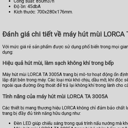
Công suất: 850m3/h
Độ ồn: 45dbA
Kích thước: 700x280x176mm.
Đánh giá chi tiết về máy hút mùi LORCA
Với mức giá rẻ sản phẩm được sử dụng phổ biến trong mọi gian 
dụng:
Hiệu quả hút mùi, làm sạch không khí trong bếp
Máy hút mùi LORCA TA 3005A trang bị mô-tơ hoạt động ổn định v
lắp đặt bên trong máy. Các loại mùi khó chịu, dầu mỡ, khí độc s
ngoài qua đường ống thoát để trả lại không khí trong lành cho c
Tính năng của máy hút mùi LORCA TA 3005A
Các thiết bị mang thương hiệu LORCA không chỉ đảm bảo chất 
trang bị đầy đủ tính năng hữu dụng như:
Đèn LED giúp chiếu sáng trong quá trình nấu nướng mà khô