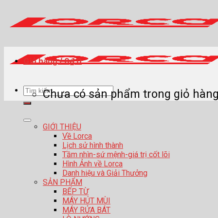
Skip
to
content
Giỏ hàng /
0
₫
0
Tìm
Chưa có sản phẩm trong giỏ hàng
kiếm:
GIỚI THIỆU
Về Lorca
Lịch sử hình thành
Tầm nhìn-sứ mệnh-giá trị cốt lõi
Hình Ảnh về Lorca
Danh hiệu và Giải Thưởng
SẢN PHẨM
BẾP TỪ
MÁY HÚT MÙI
MÁY RỬA BÁT