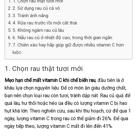
1. Chọn rau thật tươi mới
2. Sử dụng rau củ cả vỏ
3. Tránh ánh nắng
4. Rửa rau trước rồi mới cắt thái
5. Không ngâm rau củ lâu
6. Nấu rau củ ở nhiệt độ cao, trong thời gian ngắn
7. Chiên xào hay hấp giúp giữ được nhiều vitamin C hơn
luộc
1. Chọn rau thật tươi mới
Mẹo hạn chế mất vitamin C khi chế biến rau
, đầu tiên là ở
khâu lựa chọn nguyên liệu. Để có món ăn giàu dưỡng chất,
bạn nên chọn loại rau còn tươi, tránh dập nát. Rau củ quả để
quá lâu, hư thối hoặc héo úa đều có lượng vitamin C bị hao
hụt khá lớn. Theo nghiên cứu, sau khi thu hoạch, cứ để qua 1
ngày, lượng vitamin C trong rau có thể giảm đi 26%. Để qua
ngày tiếp theo, lượng vitamin C mất đi lên đến 41%.