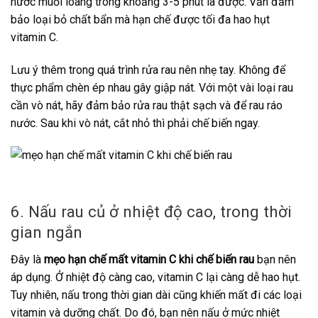
nước muối loãng trong khoảng 3-5 phút là được. Vẫn đảm
bảo loại bỏ chất bẩn mà hạn chế được tối đa hao hụt
vitamin C.
Lưu ý thêm trong quá trình rửa rau nên nhẹ tay. Không để
thực phẩm chèn ép nhau gây giập nát. Với một vài loại rau
cần vò nát, hãy đảm bảo rửa rau thật sạch và để rau ráo
nước. Sau khi vò nát, cắt nhỏ thì phải chế biến ngay.
6. Nấu rau củ ở nhiệt độ cao, trong thời
gian ngắn
Đây là
mẹo hạn chế mất vitamin C khi chế biến rau
bạn nên
áp dụng. Ở nhiệt độ càng cao, vitamin C lại càng dễ hao hụt.
Tuy nhiên, nấu trong thời gian dài cũng khiến mất đi các loại
vitamin và dưỡng chất. Do đó, bạn nên nấu ở mức nhiệt