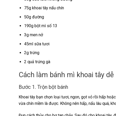
75g khoai tây nấu chín
50g đường
190g bột mì số 13
3g men nở
45ml sữa tươi
2g trứng
2 quả trứng gà
Cách làm bánh mì khoai tây dễ
Bước 1. Trộn bột bánh
Khoai tây bạn chọn loại tươi, ngon, gọt vỏ rồi hấp hoặc
vừa chín mềm là được. Không nên hấp, nấu lâu quá, kh
Đun cách thủy cho bơ tan chảy. Sau đó cho khoai tây