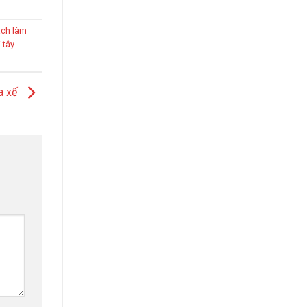
ch làm
 tây
a xế