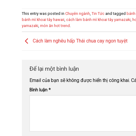
This entry was posted in
Chuyên ngành
,
Tin Tức
and tagged
bánh 
bánh mì khoai tây hawaii
,
cách làm bánh mì khoai tây yamazaki
,
ho
yamazaki
,
món ăn hot trend
.
Cách làm nghêu hấp Thái chua cay ngon tuyệt
Để lại một bình luận
Email của bạn sẽ không được hiển thị công khai.
Cá
Bình luận
*