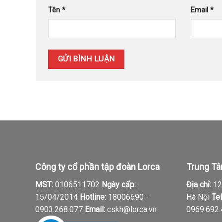
Tên
*
Email
*
Công ty cổ phần tập đoàn Lorca
Trung Tâ
MST:
0106511702
Ngày cấp:
Địa chỉ:
12,
15/04/2014
Hotline:
18006690 -
Hà Nội
Tel
0903.268.077
Email:
cskh@lorca.vn
0969.692