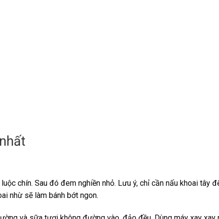
 nhất
 luộc chín. Sau đó đem nghiền nhỏ. Lưu ý, chỉ cần nấu khoai tây đ
oai nhừ sẽ làm bánh bớt ngon.
, đường và sữa tươi không đường vào, đảo đều. Dùng máy xay xay