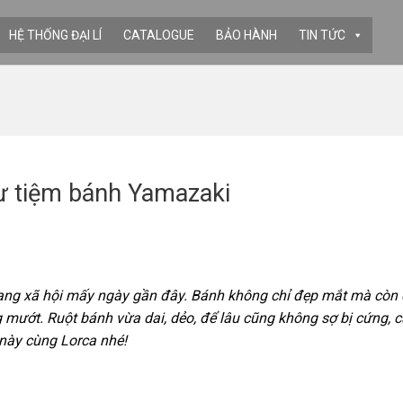
HỆ THỐNG ĐẠI LÍ
CATALOGUE
BẢO HÀNH
TIN TỨC
ư tiệm bánh Yamazaki
ạng xã hội mấy ngày gần đây. Bánh không chỉ đẹp mắt mà còn 
mướt. Ruột bánh vừa dai, dẻo, để lâu cũng không sợ bị cứng, 
 này cùng Lorca nhé!