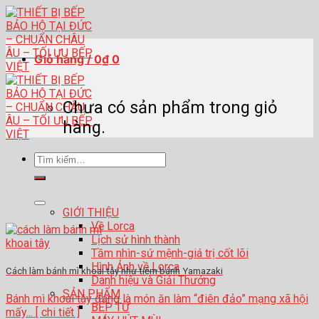
Skip
to
content
Giỏ hàng /
0
₫
0
Chưa có sản phẩm trong giỏ
hàng.
Tìm
kiếm:
GIỚI THIỆU
Về Lorca
Lịch sử hình thành
Tầm nhìn-sứ mệnh-giá trị cốt lõi
Hình Ảnh về Lorca
Cách làm bánh mì khoai tây như tiệm bánh Yamazaki
Danh hiệu và Giải Thưởng
SẢN PHẨM
Bánh mì khoai tây đang là món ăn làm “điên đảo” mạng xã hội
BẾP TỪ
mấy... [ chi tiết ]