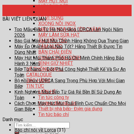
MÁY HÚT MÙI
MÁY RỬA BÁT
11
LÒ NƯỚNG
Th3
LÒ VI SÓNG
BÀI VIẾT LIÊN QUAN
XOONG NỒI INOX
MÁY ÉP HOA QUẢ (ÉP CHẬM)
Top Mẫu Bếp Từ Hà Nội Hãng LORCA Lên Ngôi Năm
MÁY LÀM SỮA HẠT
2026
ẤM SIÊU TỐC
Báo Giá Máy Hút Mùi Chính Hãng Không Qua Trung Gian
TĂM NƯỚC
Máy Ép Chậm Loại Nào Tốt? Hãng Thiết Bị Được Tin
BÀN CHẢI ĐIỆN
Dùng Nhất
CHẢO CHỐNG DÍNH
Máy Hút Mùi Thành Phố Hồ Chí Minh Chính Hãng Bảo
BÌNH GIỮ NHIỆT
Hành 3 Năm
HỆ THỐNG ĐẠI LÍ
Bếp Từ Nano – Đột Phá Công Nghệ Thiết Kế Và Sự An
CATALOGUE
Toàn
BẢO HÀNH
Bộ nồi Inox LORCA Sang Trọng Phù Hợp Với Mọi Gian
TIN TỨC
Bếp
LIÊN HỆ
Kinh Nghiệm Mua Bếp Từ Giá Rẻ Bền Bỉ Sử Dụng An
Tin tức công ty
Toàn
Hướng dẫn nấu ăn
Cách Chọn Máy Hút Mùi Thái Bình Cực Chuẩn Cho Mọi
Thiết bị nhà bếp- Điện gia dụng
Gian Bếp
Tin tức báo chí
Danh mục
Tìm
Báo chí nói về Lorca
(31)
kiếm: