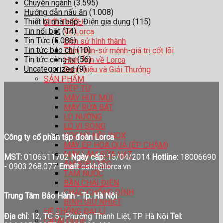
Chuyên ngành
(3.595)
Hướng dẫn nấu ăn
(1.008)
Thiết bị nhà bếp- Điện gia dụng
(115)
GIỚI THIỆU
Tin nổi bật
(14)
Về Lorca
Tin Tức
(5.086)
Lịch sử hình thành
Tin tức báo chí
(10)
Tầm nhìn-sứ mệnh-giá trị cốt lõi
Tin tức công ty
(56)
Hình Ảnh về Lorca
Uncategorized
(9)
Danh hiệu và Giải Thưởng
SẢN PHẨM
BẾP TỪ
MÁY HÚT MÙI
MÁY RỬA BÁT
LÒ NƯỚNG
LÒ VI SÓNG
XOONG NỒI INOX
Công ty cổ phần tập đoàn Lorca
MÁY ÉP HOA QUẢ (ÉP CHẬM)
MÁY LÀM SỮA HẠT
MST:
0106511702
Ngày cấp:
15/04/2014
Hotline:
18006690
ẤM SIÊU TỐC
-
0903.268.077
Email:
cskh@lorca.vn
TĂM NƯỚC
BÀN CHẢI ĐIỆN
CHẢO CHỐNG DÍNH
Trung Tâm Bảo Hành - Tp. Hà Nội
BÌNH GIỮ NHIỆT
HỆ THỐNG ĐẠI LÍ
Địa chỉ:
12, TC 5 , Phường Thanh Liệt, TP. Hà Nội
Tel:
CATALOGUE