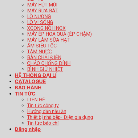
MÁY HÚT MÙI
MÁY RỬA BÁT
LÒ NƯỚNG
LÒ VI SÓNG
XOONG NỒI INOX
MÁY ÉP HOA QUẢ (ÉP CHẬM)
MÁY LÀM SỮA HẠT
ẤM SIÊU TỐC
TĂM NƯỚC
BÀN CHẢI ĐIỆN
CHẢO CHỐNG DÍNH
BÌNH GIỮ NHIỆT
HỆ THỐNG ĐẠI LÍ
CATALOGUE
BẢO HÀNH
TIN TỨC
LIÊN HỆ
Tin tức công ty
Hướng dẫn nấu ăn
Thiết bị nhà bếp- Điện gia dụng
Tin tức báo chí
Đăng nhập