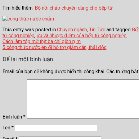
Tìm hiểu thêm:
Bộ nồi chảo chuyên dùng cho bếp từ
This entry was posted in
Chuyên ngành
,
Tin Tức
and tagged
Bếp
từ công nghiệp
,
ưu và nhược điểm của bếp từ công nghiệp
.
Cách làm tóp mỡ thịt ba chỉ giòn rụm
5 công thức nước ép ổi hỗ trợ giảm cân, thải độc
Để lại một bình luận
Email của bạn sẽ không được hiển thị công khai.
Các trường bắ
Bình luận
*
Tên
*