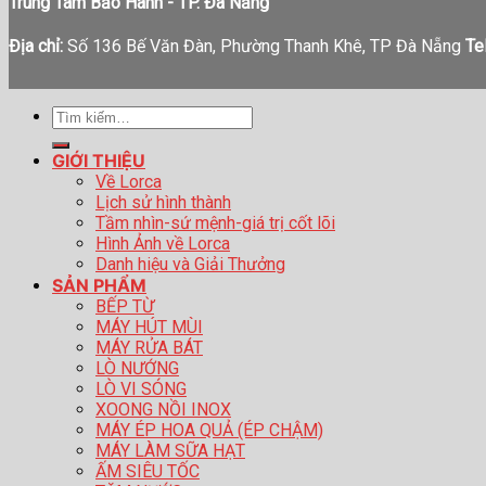
Trung Tâm Bảo Hành - TP. Đà Nẵng
Địa chỉ:
Số 136 Bế Văn Đàn, Phường Thanh Khê, TP Đà Nẵng
Tel
Tìm
kiếm:
GIỚI THIỆU
Về Lorca
Lịch sử hình thành
Tầm nhìn-sứ mệnh-giá trị cốt lõi
Hình Ảnh về Lorca
Danh hiệu và Giải Thưởng
SẢN PHẨM
BẾP TỪ
MÁY HÚT MÙI
MÁY RỬA BÁT
LÒ NƯỚNG
LÒ VI SÓNG
XOONG NỒI INOX
MÁY ÉP HOA QUẢ (ÉP CHẬM)
MÁY LÀM SỮA HẠT
ẤM SIÊU TỐC