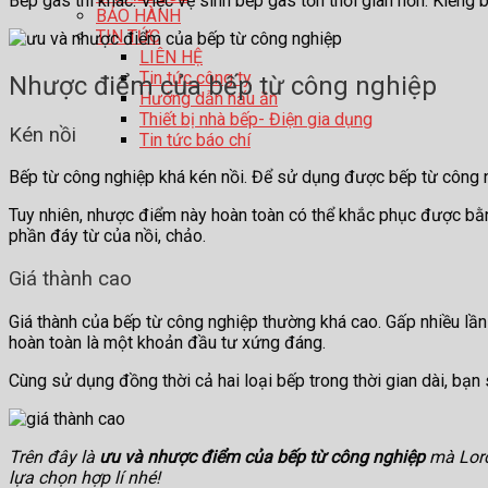
Bếp gas thì khác. Việc vệ sinh bếp gas tốn thời gian hơn. Kiềng b
BẢO HÀNH
TIN TỨC
LIÊN HỆ
Tin tức công ty
Nhược điểm của bếp từ công nghiệp
Hướng dẫn nấu ăn
Thiết bị nhà bếp- Điện gia dụng
Kén nồi
Tin tức báo chí
Bếp từ công nghiệp khá kén nồi. Để sử dụng được bếp từ công n
Tuy nhiên, nhược điểm này hoàn toàn có thể khắc phục được bằng
phần đáy từ của nồi, chảo.
Giá thành cao
Giá thành của bếp từ công nghiệp thường khá cao. Gấp nhiều lần 
hoàn toàn là một khoản đầu tư xứng đáng.
Cùng sử dụng đồng thời cả hai loại bếp trong thời gian dài, bạ
Trên đây là
ưu và nhược điểm của bếp từ công nghiệp
mà Lorc
lựa chọn hợp lí nhé!