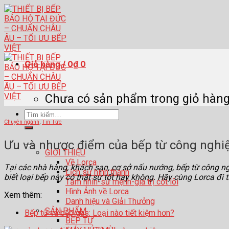
Skip
to
content
Giỏ hàng /
0
₫
0
Chưa có sản phẩm trong giỏ hàng
Tìm
Chuyên ngành
,
Tin Tức
kiếm:
Ưu và nhược điểm của bếp từ công nghi
GIỚI THIỆU
Về Lorca
Tại các nhà hàng, khách sạn, cơ sở nấu nướng, bếp từ công n
Lịch sử hình thành
biết loại bếp này có thật sự tốt hay không. Hãy cùng Lorca đi 
Tầm nhìn-sứ mệnh-giá trị cốt lõi
Hình Ảnh về Lorca
Xem thêm:
Danh hiệu và Giải Thưởng
SẢN PHẨM
Bếp từ và bếp gas: Loại nào tiết kiệm hơn?
BẾP TỪ