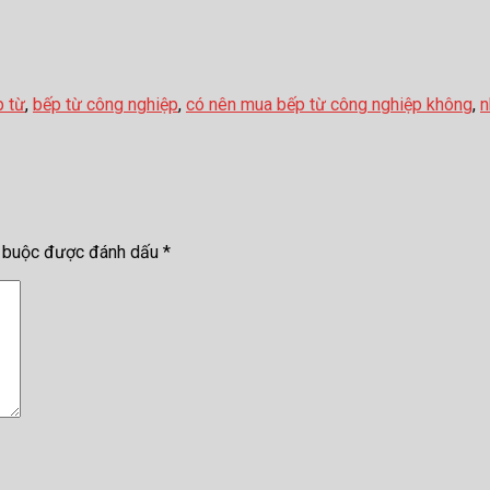
 từ
,
bếp từ công nghiệp
,
có nên mua bếp từ công nghiệp không
,
n
t buộc được đánh dấu
*