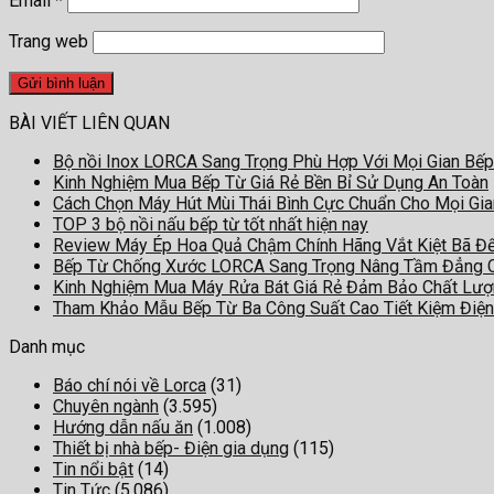
Email
*
Trang web
BÀI VIẾT LIÊN QUAN
Bộ nồi Inox LORCA Sang Trọng Phù Hợp Với Mọi Gian Bếp
Kinh Nghiệm Mua Bếp Từ Giá Rẻ Bền Bỉ Sử Dụng An Toàn
Cách Chọn Máy Hút Mùi Thái Bình Cực Chuẩn Cho Mọi Gi
TOP 3 bộ nồi nấu bếp từ tốt nhất hiện nay
Review Máy Ép Hoa Quả Chậm Chính Hãng Vắt Kiệt Bã Đ
Bếp Từ Chống Xước LORCA Sang Trọng Nâng Tầm Đẳng 
Kinh Nghiệm Mua Máy Rửa Bát Giá Rẻ Đảm Bảo Chất Lư
Tham Khảo Mẫu Bếp Từ Ba Công Suất Cao Tiết Kiệm Điện
Danh mục
Báo chí nói về Lorca
(31)
Chuyên ngành
(3.595)
Hướng dẫn nấu ăn
(1.008)
Thiết bị nhà bếp- Điện gia dụng
(115)
Tin nổi bật
(14)
Tin Tức
(5.086)