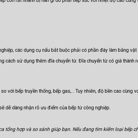
ếp còn rất nhanh bị han gỉ do phải tiếp xúc với nhiệt độ cao cùng 
ghiệp, các dụng cụ nấu bắt buộc phải có phần đáy làm bằng vật l
 cách sử dụng thêm đĩa chuyển từ. Đĩa chuyển từ có giá thành rẻ,
so với bếp truyền thống, bếp gas,… Tuy nhiên, độ bền cao cùng với
n sẽ dễ dàng nhận rõ ưu điểm của bếp từ công nghiệp.
a tổng hợp và so sánh giúp bạn. Nếu đang tìm kiếm loại bếp c