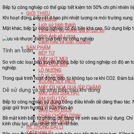
Bếp từ công nghiệp có thể giúp tiết kiệm tới 50% chi phí nhiên li
GIỚI THIỆU
Khi hoạt động, bếp rất ít hao phí nhiệt lượng ra môi trường xung
Về Lorca
Lịch sử hình thành
Mặt khác, bếp từ công nghiệp có độ bền khá cao. Sử dụng bếp từ 
Tầm nhìn-sứ mệnh-giá trị cốt lõi
Hình Ảnh về Lorca
Danh hiệu và Giải Thưởng
SẢN PHẨM
Tính an toàn
BẾP TỪ
MÁY HÚT MÙI
So với các loại bếp truyền thống, bếp từ công nghiệp có độ an to
MÁY RỬA BÁT
nghiệp.
LÒ NƯỚNG
LÒ VI SÓNG
Trong quá trình hoạt động, bếp từ không tạo ra khí CO2. Đảm b
XOONG NỒI INOX
MÁY ÉP HOA QUẢ (ÉP CHẬM)
Dễ sử dụng và vệ sinh bếp sau khi dùng
MÁY LÀM SỮA HẠT
ẤM SIÊU TỐC
Bếp từ công nghiệp sử dụng bảng điều khiển dễ dàng thao tác. N
TĂM NƯỚC
giúp giữ trọn hương vị của món ăn.
BÀN CHẢI ĐIỆN
CHẢO CHỐNG DÍNH
Bề mặt kính bếp từ phẳng, dễ dàng vệ sinh sau khi sử dụng. Chỉ
BÌNH GIỮ NHIỆT
kính chịu lực, chịu nhiệt tốt và rất bền.
HỆ THỐNG ĐẠI LÍ
CATALOGUE