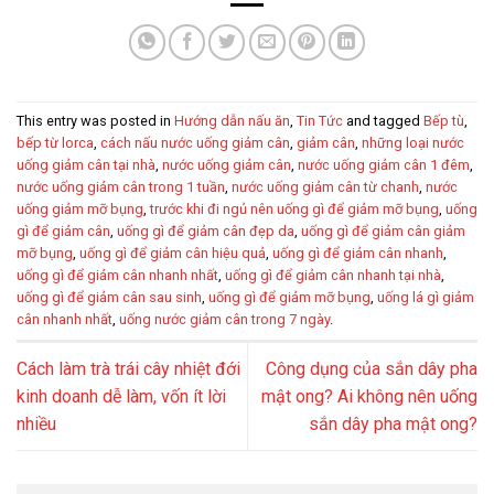
This entry was posted in
Hướng dẫn nấu ăn
,
Tin Tức
and tagged
Bếp tù
,
bếp từ lorca
,
cách nấu nước uống giảm cân
,
giảm cân
,
những loại nước
uống giảm cân tại nhà
,
nước uống giảm cân
,
nước uống giảm cân 1 đêm
,
nước uống giảm cân trong 1 tuần
,
nước uống giảm cân từ chanh
,
nước
uống giảm mỡ bụng
,
trước khi đi ngủ nên uống gì để giảm mỡ bụng
,
uống
gì để giảm cân
,
uống gì để giảm cân đẹp da
,
uống gì để giảm cân giảm
mỡ bụng
,
uống gì để giảm cân hiệu quả
,
uống gì để giảm cân nhanh
,
uống gì để giảm cân nhanh nhất
,
uống gì để giảm cân nhanh tại nhà
,
uống gì để giảm cân sau sinh
,
uống gì để giảm mỡ bụng
,
uống lá gì giảm
cân nhanh nhất
,
uống nước giảm cân trong 7 ngày
.
Cách làm trà trái cây nhiệt đới
Công dụng của sắn dây pha
kinh doanh dễ làm, vốn ít lời
mật ong? Ai không nên uống
nhiều
sắn dây pha mật ong?