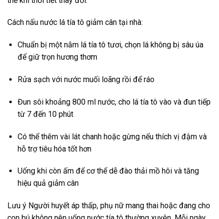
thể khi thời tiết thay đổi.
Cách nấu nước lá tía tô giảm cân tại nhà:
Chuẩn bị một nắm lá tía tô tươi, chọn lá không bị sâu úa
để giữ trọn hương thơm
Rửa sạch với nước muối loãng rồi để ráo
Đun sôi khoảng 800 ml nước, cho lá tía tô vào và đun tiếp
từ 7 đến 10 phút
Có thể thêm vài lát chanh hoặc gừng nếu thích vị đậm và
hỗ trợ tiêu hóa tốt hơn
Uống khi còn ấm để cơ thể dễ đào thải mồ hôi và tăng
hiệu quả giảm cân
Lưu ý Người huyết áp thấp, phụ nữ mang thai hoặc đang cho
con bú không nên uống nước tía tô thường xuyên. Mỗi ngày