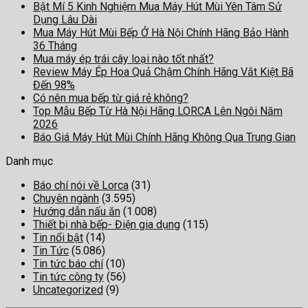
Bật Mí 5 Kinh Nghiệm Mua Máy Hút Mùi Yên Tâm Sử
Dụng Lâu Dài
Mua Máy Hút Mùi Bếp Ở Hà Nội Chính Hãng Bảo Hành
36 Tháng
Mua máy ép trái cây loại nào tốt nhất?
Review Máy Ép Hoa Quả Chậm Chính Hãng Vắt Kiệt Bã
Đến 98%
Có nên mua bếp từ giá rẻ không?
Top Mẫu Bếp Từ Hà Nội Hãng LORCA Lên Ngôi Năm
2026
Báo Giá Máy Hút Mùi Chính Hãng Không Qua Trung Gian
Danh mục
Báo chí nói về Lorca
(31)
Chuyên ngành
(3.595)
Hướng dẫn nấu ăn
(1.008)
Thiết bị nhà bếp- Điện gia dụng
(115)
Tin nổi bật
(14)
Tin Tức
(5.086)
Tin tức báo chí
(10)
Tin tức công ty
(56)
Uncategorized
(9)