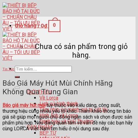
Skip
to
content
Giỏ hàng /
0
₫
0
Chưa có sản phẩm trong giỏ
hàng.
Tìm
Tin Tức
kiếm:
Báo Giá Máy Hút Mùi Chính Hãng
Không Qua Trung Gian
GIỚI THIỆU
Về Lorca
Lịch sử hình thành
Báo giá máy hút mùi
tùy thuộc vào kiểu dáng, công suất,
Tầm nhìn-sứ mệnh-giá trị cốt lõi
thương hiệu cùng nhiều yếu tố khác. Tham khảo thông tin báo
Hình Ảnh về Lorca
giá sẽ giúp mọi người chủ động ngân sách và chọn được sản
Danh hiệu và Giải Thưởng
phẩm phù hợp. Nếu đang quan tâm về vấn đề này các bạn hãy
SẢN PHẨM
cùng LORCA Việt Nam tìm hiểu ở nội dung sau đây.
BẾP TỪ