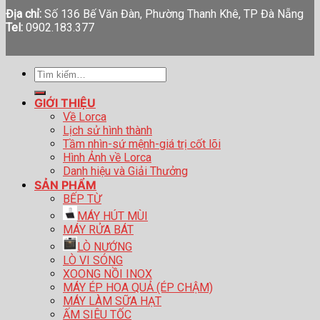
Địa chỉ:
Số 136 Bế Văn Đàn, Phường Thanh Khê, TP Đà Nẵng
Tel:
0902.183.377
Tìm
kiếm:
GIỚI THIỆU
Về Lorca
Lịch sử hình thành
Tầm nhìn-sứ mệnh-giá trị cốt lõi
Hình Ảnh về Lorca
Danh hiệu và Giải Thưởng
SẢN PHẨM
BẾP TỪ
MÁY HÚT MÙI
MÁY RỬA BÁT
LÒ NƯỚNG
LÒ VI SÓNG
XOONG NỒI INOX
MÁY ÉP HOA QUẢ (ÉP CHẬM)
MÁY LÀM SỮA HẠT
ẤM SIÊU TỐC