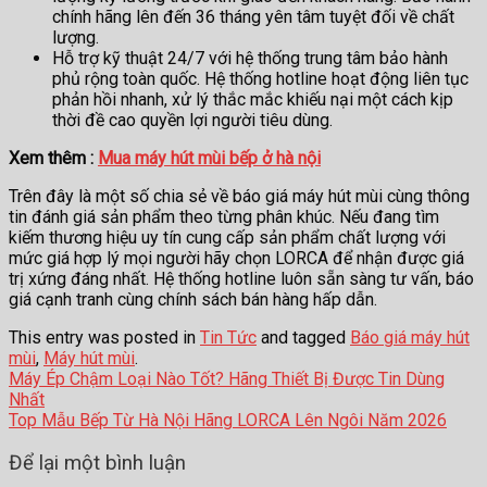
chính hãng lên đến 36 tháng yên tâm tuyệt đối về chất
lượng.
Hỗ trợ kỹ thuật 24/7 với hệ thống trung tâm bảo hành
phủ rộng toàn quốc. Hệ thống hotline hoạt động liên tục
phản hồi nhanh, xử lý thắc mắc khiếu nại một cách kịp
thời đề cao quyền lợi người tiêu dùng.
Xem thêm :
Mua máy hút mùi bếp ở hà nội
Trên đây là một số chia sẻ về báo giá máy hút mùi cùng thông
tin đánh giá sản phẩm theo từng phân khúc. Nếu đang tìm
kiếm thương hiệu uy tín cung cấp sản phẩm chất lượng với
mức giá hợp lý mọi người hãy chọn LORCA để nhận được giá
trị xứng đáng nhất. Hệ thống hotline luôn sẵn sàng tư vấn, báo
giá cạnh tranh cùng chính sách bán hàng hấp dẫn.
This entry was posted in
Tin Tức
and tagged
Báo giá máy hút
mùi
,
Máy hút mùi
.
Máy Ép Chậm Loại Nào Tốt? Hãng Thiết Bị Được Tin Dùng
Nhất
Top Mẫu Bếp Từ Hà Nội Hãng LORCA Lên Ngôi Năm 2026
Để lại một bình luận