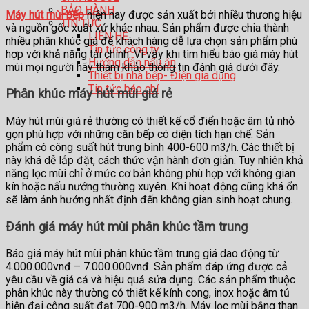
BẢO HÀNH
Máy hút mùi bếp
hiện nay được sản xuất bởi nhiều thương hiệu
TIN TỨC
và nguồn gốc xuất xứ khác nhau. Sản phẩm được chia thành
LIÊN HỆ
nhiều phân khúc giá để khách hàng dễ lựa chọn sản phẩm phù
Tin tức công ty
hợp với khả năng tài chính. Vì vậy khi tìm hiểu báo giá máy hút
Hướng dẫn nấu ăn
mùi mọi người hãy tham khảo thông tin đánh giá dưới đây.
Thiết bị nhà bếp- Điện gia dụng
Tin tức báo chí
Phân khúc máy hút mùi giá rẻ
Máy hút mùi giá rẻ thường có thiết kế cổ điển hoặc âm tủ nhỏ
gọn phù hợp với những căn bếp có diện tích hạn chế. Sản
phẩm có công suất hút trung bình 400-600 m3/h. Các thiết bị
này khá dễ lắp đặt, cách thức vận hành đơn giản. Tuy nhiên khả
năng lọc mùi chỉ ở mức cơ bản không phù hợp với không gian
kín hoặc nấu nướng thường xuyên. Khi hoạt động cũng khá ổn
sẽ làm ảnh hưởng nhất định đến không gian sinh hoạt chung.
Đánh giá máy hút mùi phân khúc tầm trung
Báo giá máy hút mùi phân khúc tầm trung giá dao động từ
4.000.000vnđ – 7.000.000vnđ. Sản phẩm đáp ứng được cả
yêu cầu về giá cả và hiệu quả sửa dụng. Các sản phẩm thuộc
phân khúc này thường có thiết kế kính cong, inox hoặc âm tủ
hiện đại công suất đạt 700-900 m3/h. Máy lọc mùi bằng than