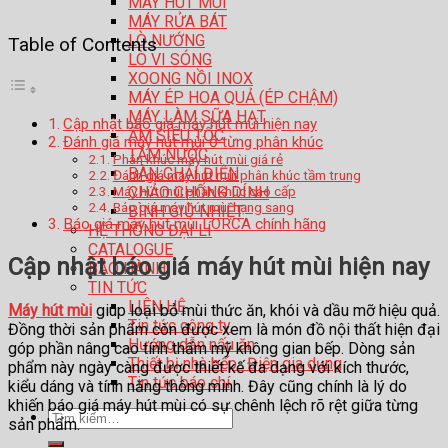
MÁY HÚT MÙI
MÁY RỬA BÁT
LÒ NƯỚNG
Table of Contents
LÒ VI SÓNG
XOONG NỒI INOX
MÁY ÉP HOA QUẢ (ÉP CHẬM)
MÁY LÀM SỮA HẠT
Cập nhật báo giá máy hút mùi hiện nay
ẤM SIÊU TỐC
Đánh giá máy hút mùi ở từng phân khúc
TĂM NƯỚC
Phân khúc máy hút mùi giá rẻ
BÀN CHẢI ĐIỆN
Đánh giá máy hút mùi phân khúc tầm trung
Máy hút mùi phân khúc cao cấp
CHẢO CHỐNG DÍNH
Báo giá máy hút mùi hạng sang
BÌNH GIỮ NHIỆT
Báo giá máy hút mùi LORCA chính hãng
HỆ THỐNG ĐẠI LÍ
CATALOGUE
Cập nhật báo giá máy hút mùi hiện nay
BẢO HÀNH
TIN TỨC
LIÊN HỆ
Máy hút mùi
giúp loại bỏ mùi thức ăn, khói và dầu mỡ hiệu quả.
Tin tức công ty
Đồng thời sản phẩm còn được xem là món đồ nội thất hiện đại
Hướng dẫn nấu ăn
góp phần nâng cao tính thẩm mỹ không gian bếp. Dòng sản
Thiết bị nhà bếp- Điện gia dụng
phẩm này ngày càng được thiết kế đa dạng với kích thước,
Tin tức báo chí
kiểu dáng và tính năng thông minh. Đây cũng chính là lý do
khiến báo giá máy hút mùi có sự chênh lệch rõ rệt giữa từng
Tìm
sản phẩm.
kiếm: