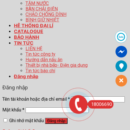
TĂM NƯỚC
BÀN CHẢI ĐIỆN
CHẢO CHỐNG DÍNH
BÌNH GIỮ NHIỆT
HỆ THỐNG ĐẠI LÍ
CATALOGUE
BẢO HÀNH
TIN TỨC
LIÊN HỆ
Tin tức công ty
Hướng dẫn nấu ăn
Thiết bị nhà bếp- Điện gia dụng
Tin tức báo chí
Đăng nhập
Đăng nhập
Tên tài khoản hoặc địa chỉ email
*
18006690
Mật khẩu
*
Ghi nhớ mật khẩu
Đăng nhập