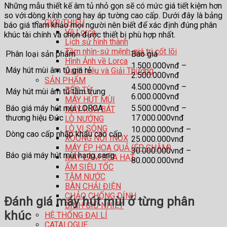
Những mẫu thiết kế âm tủ nhỏ gọn sẽ có mức giá tiết kiệm hơn
so với dòng kính cong hay áp tường cao cấp. Dưới đây là bảng
GIỚI THIỆU
báo giá tham khảo mọi người nên biết để xác định đúng phân
Về Lorca
khúc tài chính và chọn được thiết bị phù hợp nhất.
Lịch sử hình thành
Tầm nhìn-sứ mệnh-giá trị cốt lõi
Phân loại sản phẩm
Báo giá
Hình Ảnh về Lorca
1.500.000vnđ –
Máy hút mùi âm tủ giá rẻ
Danh hiệu và Giải Thưởng
2.500.000vnđ
SẢN PHẨM
4.500.000vnđ –
BẾP TỪ
Máy hút mùi âm tủ tầm trung
6.000.000vnđ
MÁY HÚT MÙI
Báo giá máy hút mùi LORCA
5.500.000vnđ –
MÁY RỬA BÁT
thương hiệu Đức
17.000.000vnđ
LÒ NƯỚNG
LÒ VI SÓNG
10.000.000vnđ –
Dòng cao cấp nhập khẩu cao cấp
XOONG NỒI INOX
25.000.000vnđ
MÁY ÉP HOA QUẢ (ÉP CHẬM)
30.000.000vnđ –
Báo giá máy hút mùi hạng sang
MÁY LÀM SỮA HẠT
80.000.000vnđ
ẤM SIÊU TỐC
TĂM NƯỚC
BÀN CHẢI ĐIỆN
CHẢO CHỐNG DÍNH
Đánh giá máy hút mùi ở từng phân
BÌNH GIỮ NHIỆT
khúc
HỆ THỐNG ĐẠI LÍ
CATALOGUE