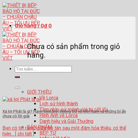
Skip
to
content
Giỏ hàng /
0
₫
0
Chưa có sản phẩm trong giỏ
hàng.
Tìm
kiếm:
GIỚI THIỆU
Về Lorca
Lịch sử hình thành
Tầm nhìn-sứ mệnh-giá trị cốt lõi
Xá lợi Phật là gì? Hành trình linh thiêng trở về Việt Nam và những bí ẩn
Hình Ảnh về Lorca
chưa có lời giải
Danh hiệu và Giải Thưởng
SẢN PHẨM
Bạn có tin rằng, giữa tro tàn sau một đám hỏa thiêu, có thể
BẾP TỪ
hiện... [ chi tiết ]