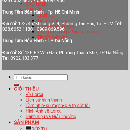
024.6652.8877 - 0969.692.466
BẢO HÀNH
TIN TỨC
Trung Tâm Bảo Hành - Tp. Hồ Chí Minh
LIÊN HỆ
Tin tức công ty
Địa chỉ:
173/45/Khuông Việt, Phường Tân Phú, Tp. HCM
Tel:
Hướng dẫn nấu ăn
028.6652.1188 - 0909.869.596
Thiết bị nhà bếp- Điện gia dụng
Tin tức báo chí
Trung Tâm Bảo Hành - TP. Đà Nẵng
Địa chỉ:
Số 136 Bế Văn Đàn, Phường Thanh Khê, TP Đà Nẵng
Tel:
0902.183.377
Tìm
kiếm:
GIỚI THIỆU
Về Lorca
Lịch sử hình thành
Tầm nhìn-sứ mệnh-giá trị cốt lõi
Hình Ảnh về Lorca
Danh hiệu và Giải Thưởng
SẢN PHẨM
BẾP TỪ