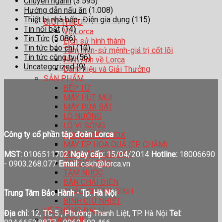
Chuyên ngành
(3.595)
Hướng dẫn nấu ăn
(1.008)
Thiết bị nhà bếp- Điện gia dụng
(115)
GIỚI THIỆU
Tin nổi bật
(14)
Về Lorca
Tin Tức
(5.086)
Lịch sử hình thành
Tin tức báo chí
(10)
Tầm nhìn-sứ mệnh-giá trị cốt lõi
Tin tức công ty
(56)
Hình Ảnh về Lorca
Uncategorized
(9)
Danh hiệu và Giải Thưởng
SẢN PHẨM
BẾP TỪ
MÁY HÚT MÙI
MÁY RỬA BÁT
LÒ NƯỚNG
LÒ VI SÓNG
Công ty cổ phần tập đoàn Lorca
XOONG NỒI INOX
MÁY ÉP HOA QUẢ (ÉP CHẬM)
MÁY LÀM SỮA HẠT
MST:
0106511702
Ngày cấp:
15/04/2014
Hotline:
18006690
ẤM SIÊU TỐC
-
0903.268.077
Email:
cskh@lorca.vn
TĂM NƯỚC
BÀN CHẢI ĐIỆN
CHẢO CHỐNG DÍNH
Trung Tâm Bảo Hành - Tp. Hà Nội
BÌNH GIỮ NHIỆT
HỆ THỐNG ĐẠI LÍ
Địa chỉ:
12, TC 5 , Phường Thanh Liệt, TP. Hà Nội
Tel:
CATALOGUE