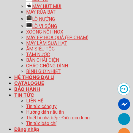
MÁY HÚT MÙI
MÁY RỬA BÁT
LÒ NƯỚNG
LÒ VI SÓNG
XOONG NỒI INOX
MÁY ÉP HOA QUẢ (ÉP CHẬM)
MÁY LÀM SỮA HẠT
ẤM SIÊU TỐC
TĂM NƯỚC
BÀN CHẢI ĐIỆN
CHẢO CHỐNG DÍNH
BÌNH GIỮ NHIỆT
HỆ THỐNG ĐẠI LÍ
CATALOGUE
BẢO HÀNH
TIN TỨC
LIÊN HỆ
Tin tức công ty
Hướng dẫn nấu ăn
Thiết bị nhà bếp- Điện gia dụng
Tin tức báo chí
Đăng nhập