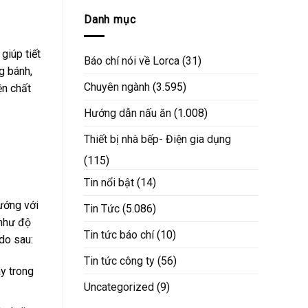
Danh mục
giúp tiết
Báo chí nói về Lorca
(31)
g bánh,
Chuyên ngành
(3.595)
ện chất
Hướng dẫn nấu ăn
(1.008)
Thiết bị nhà bếp- Điện gia dụng
(115)
Tin nổi bật
(14)
ướng với
Tin Tức
(5.086)
 như độ
Tin tức báo chí
(10)
do sau:
Tin tức công ty
(56)
y trong
Uncategorized
(9)