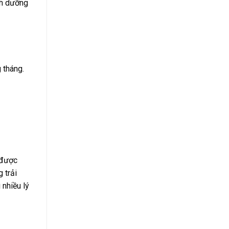
nh dưỡng
 tháng.
 được
 trải
nhiều lý