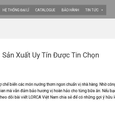
HỆ THỐNG ĐẠI LÍ
CATALOGUE
BẢO HÀNH
TIN TỨC
 Sản Xuất Uy Tín Được Tin Chọn
 trợ chế biến các món nướng thơm ngon chuẩn vị nhà hàng. Nhờ côn
hời gian mà vẫn đảm bảo hương vị hoàn hảo cho từng bữa ăn. Nếu b
eo dõi bài viết LORCA Việt Nam chia sẻ để có những gợi ý hữu í