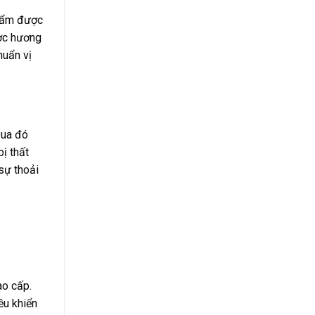
phẩm được
ược hương
huẩn vị
Qua đó
bị thất
sự thoải
ao cấp.
ều khiển