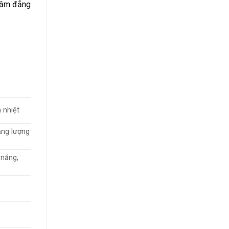
 tầm đẳng
n nhiệt
ăng lượng
 năng,