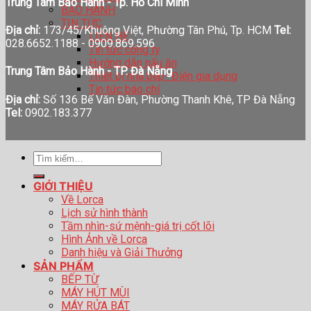
Trung Tâm Bảo Hành - Tp. Hồ Chí Minh
BẢO HÀNH
TIN TỨC
Địa chỉ:
173/45/Khuông Việt, Phường Tân Phú, Tp. HCM
Tel:
LIÊN HỆ
028.6652.1188 - 0909.869.596
Tin tức công ty
Hướng dẫn nấu ăn
Trung Tâm Bảo Hành - TP. Đà Nẵng
Thiết bị nhà bếp- Điện gia dụng
Tin tức báo chí
Địa chỉ:
Số 136 Bế Văn Đàn, Phường Thanh Khê, TP Đà Nẵng
Tel:
0902.183.377
Tìm
kiếm:
GIỚI THIỆU
Về Lorca
Lịch sử hình thành
Tầm nhìn-sứ mệnh-giá trị cốt lõi
Hình Ảnh về Lorca
Danh hiệu và Giải Thưởng
SẢN PHẨM
BẾP TỪ
MÁY HÚT MÙI
MÁY RỬA BÁT