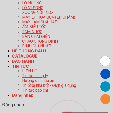
LÒ NƯỚNG
LÒ VI SÓNG
XOONG NỒI INOX
MÁY ÉP HOA QUẢ (ÉP CHẬM)
MÁY LÀM SỮA HẠT
ẤM SIÊU TỐC
TĂM NƯỚC
BÀN CHẢI ĐIỆN
CHẢO CHỐNG DÍNH
BÌNH GIỮ NHIỆT
HỆ THỐNG ĐẠI LÍ
CATALOGUE
BẢO HÀNH
TIN TỨC
LIÊN HỆ
Tin tức công ty
Hướng dẫn nấu ăn
Thiết bị nhà bếp- Điện gia dụng
Tin tức báo chí
Đăng nhập
Đăng nhập