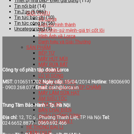
Thiết bị nhà bếp- Điện gia dụng
(115)
Tin nổi bật
(14)
Tin Tức
(5.086)
GIỚI THIỆU
Tin tức báo chí
(10)
Về Lorca
Tin tức công ty
(56)
Lịch sử hình thành
Uncategorized
(9)
Tầm nhìn-sứ mệnh-giá trị cốt lõi
Hình Ảnh về Lorca
Danh hiệu và Giải Thưởng
SẢN PHẨM
BẾP TỪ
MÁY HÚT MÙI
MÁY RỬA BÁT
Công ty cổ phần tập đoàn Lorca
LÒ NƯỚNG
LÒ VI SÓNG
XOONG NỒI INOX
MST:
0106511702
Ngày cấp:
15/04/2014
Hotline:
18006690
MÁY ÉP HOA QUẢ (ÉP CHẬM)
-
0903.268.077
Email:
cskh@lorca.vn
MÁY LÀM SỮA HẠT
ẤM SIÊU TỐC
TĂM NƯỚC
Trung Tâm Bảo Hành - Tp. Hà Nội
BÀN CHẢI ĐIỆN
CHẢO CHỐNG DÍNH
Địa chỉ:
12, TC 5 , Phường Thanh Liệt, TP. Hà Nội
Tel:
BÌNH GIỮ NHIỆT
024.6652.8877 - 0969.692.466
HỆ THỐNG ĐẠI LÍ
CATALOGUE