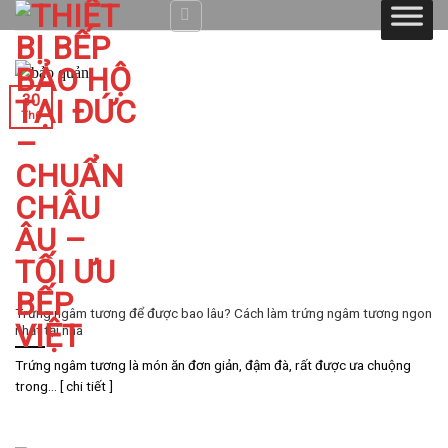
Skip
to
content
30
Th6
Trứng ngâm tương để được bao lâu? Cách làm trứng ngâm tương ngon
nhất tại nhà
Trứng ngâm tương là món ăn đơn giản, đậm đà, rất được ưa chuộng
trong... [ chi tiết ]