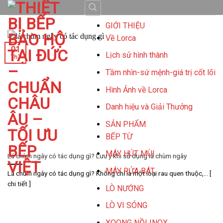
Skip
to
GIỚI THIỆU
content
Về Lorca
01
Lịch sử hình thành
Th7
Tầm nhìn-sứ mệnh-giá trị cốt lõi
Hình Ảnh về Lorca
Danh hiệu và Giải Thưởng
SẢN PHẨM
BẾP TỪ
MÁY HÚT MÙI
Lá chùm ngây có tác dụng gì? Lưu ý khi sử dụng lá chùm ngây
MÁY RỬA BÁT
Lá chùm ngây có tác dụng gì? Không chỉ là một loại rau quen thuộc,... [
chi tiết ]
LÒ NƯỚNG
LÒ VI SÓNG
XOONG NỒI INOX