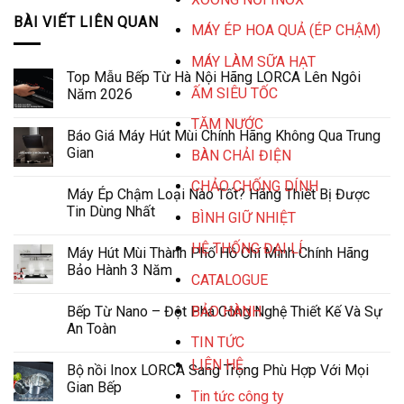
BÀI VIẾT LIÊN QUAN
MÁY ÉP HOA QUẢ (ÉP CHẬM)
MÁY LÀM SỮA HẠT
Top Mẫu Bếp Từ Hà Nội Hãng LORCA Lên Ngôi
ẤM SIÊU TỐC
Năm 2026
TĂM NƯỚC
Báo Giá Máy Hút Mùi Chính Hãng Không Qua Trung
Gian
BÀN CHẢI ĐIỆN
CHẢO CHỐNG DÍNH
Máy Ép Chậm Loại Nào Tốt? Hãng Thiết Bị Được
Tin Dùng Nhất
BÌNH GIỮ NHIỆT
HỆ THỐNG ĐẠI LÍ
Máy Hút Mùi Thành Phố Hồ Chí Minh Chính Hãng
Bảo Hành 3 Năm
CATALOGUE
BẢO HÀNH
Bếp Từ Nano – Đột Phá Công Nghệ Thiết Kế Và Sự
An Toàn
TIN TỨC
LIÊN HỆ
Bộ nồi Inox LORCA Sang Trọng Phù Hợp Với Mọi
Gian Bếp
Tin tức công ty