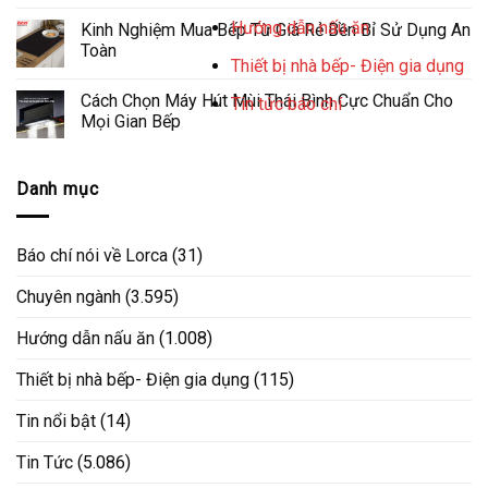
Hướng dẫn nấu ăn
Kinh Nghiệm Mua Bếp Từ Giá Rẻ Bền Bỉ Sử Dụng An
Toàn
Thiết bị nhà bếp- Điện gia dụng
Cách Chọn Máy Hút Mùi Thái Bình Cực Chuẩn Cho
Tin tức báo chí
Mọi Gian Bếp
Danh mục
Báo chí nói về Lorca
(31)
Chuyên ngành
(3.595)
Hướng dẫn nấu ăn
(1.008)
Thiết bị nhà bếp- Điện gia dụng
(115)
Tin nổi bật
(14)
Tin Tức
(5.086)