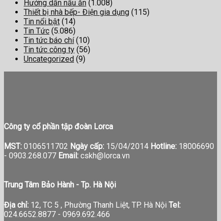
Hướng dẫn nấu ăn
(1.008)
Thiết bị nhà bếp- Điện gia dụng
(115)
Tin nổi bật
(14)
Tin Tức
(5.086)
Tin tức báo chí
(10)
Tin tức công ty
(56)
Uncategorized
(9)
Công ty cổ phần tập đoàn Lorca
MST:
0106511702
Ngày cấp:
15/04/2014
Hotline:
18006690
-
0903.268.077
Email:
cskh@lorca.vn
Trung Tâm Bảo Hành - Tp. Hà Nội
Địa chỉ:
12, TC 5 , Phường Thanh Liệt, TP. Hà Nội
Tel:
024.6652.8877 - 0969.692.466