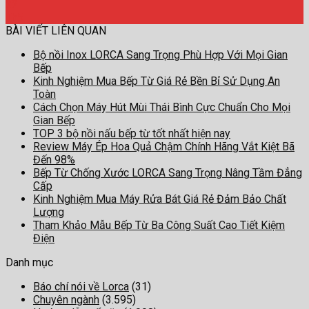
22
Th5
BÀI VIẾT LIÊN QUAN
Bộ nồi Inox LORCA Sang Trọng Phù Hợp Với Mọi Gian
Bếp
Kinh Nghiệm Mua Bếp Từ Giá Rẻ Bền Bỉ Sử Dụng An
Toàn
Cách Chọn Máy Hút Mùi Thái Bình Cực Chuẩn Cho Mọi
Gian Bếp
TOP 3 bộ nồi nấu bếp từ tốt nhất hiện nay
Review Máy Ép Hoa Quả Chậm Chính Hãng Vắt Kiệt Bã
Đến 98%
Bếp Từ Chống Xước LORCA Sang Trọng Nâng Tầm Đẳng
Cấp
Kinh Nghiệm Mua Máy Rửa Bát Giá Rẻ Đảm Bảo Chất
Lượng
Tham Khảo Mẫu Bếp Từ Ba Công Suất Cao Tiết Kiệm
Điện
Danh mục
Báo chí nói về Lorca
(31)
Chuyên ngành
(3.595)