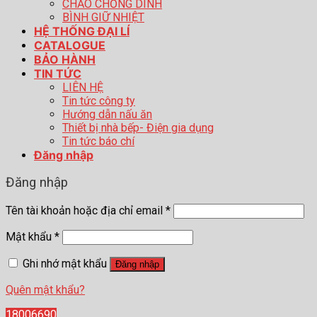
CHẢO CHỐNG DÍNH
BÌNH GIỮ NHIỆT
HỆ THỐNG ĐẠI LÍ
CATALOGUE
BẢO HÀNH
TIN TỨC
LIÊN HỆ
Tin tức công ty
Hướng dẫn nấu ăn
Thiết bị nhà bếp- Điện gia dụng
Tin tức báo chí
Đăng nhập
Đăng nhập
Tên tài khoản hoặc địa chỉ email
*
Mật khẩu
*
Ghi nhớ mật khẩu
Đăng nhập
Quên mật khẩu?
18006690