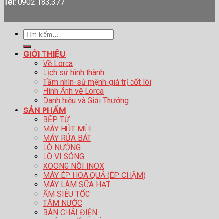
Tel:
0902.183.377
Tìm
kiếm:
GIỚI THIỆU
Về Lorca
Lịch sử hình thành
Tầm nhìn-sứ mệnh-giá trị cốt lõi
Hình Ảnh về Lorca
Danh hiệu và Giải Thưởng
SẢN PHẨM
BẾP TỪ
MÁY HÚT MÙI
MÁY RỬA BÁT
LÒ NƯỚNG
LÒ VI SÓNG
XOONG NỒI INOX
MÁY ÉP HOA QUẢ (ÉP CHẬM)
MÁY LÀM SỮA HẠT
ẤM SIÊU TỐC
TĂM NƯỚC
BÀN CHẢI ĐIỆN