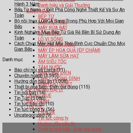
Hành 3 Năm
Danh hiệu và Giải Thưởng
Bếp Từ Nano – Đột Phá Công Nghệ Thiết Kế Và Sự An
SẢN PHẨM
Toàn
BẾP TỪ
Bộ nồi Inox LORCA Sang Trọng Phù Hợp Với Mọi Gian
MÁY HÚT MÙI
Bếp
MÁY RỬA BÁT
Kinh Nghiệm Mua Bếp Từ Giá Rẻ Bền Bỉ Sử Dụng An
LÒ NƯỚNG
Toàn
LÒ VI SÓNG
Cách Chọn Máy Hút Mùi Thái Bình Cực Chuẩn Cho Mọi
XOONG NỒI INOX
Gian Bếp
MÁY ÉP HOA QUẢ (ÉP CHẬM)
MÁY LÀM SỮA HẠT
Danh mục
ẤM SIÊU TỐC
TĂM NƯỚC
Báo chí nói về Lorca
(31)
BÀN CHẢI ĐIỆN
Chuyên ngành
(3.595)
CHẢO CHỐNG DÍNH
Hướng dẫn nấu ăn
(1.008)
BÌNH GIỮ NHIỆT
Thiết bị nhà bếp- Điện gia dụng
(115)
HỆ THỐNG ĐẠI LÍ
Tin nổi bật
(14)
CATALOGUE
Tin Tức
(5.086)
BẢO HÀNH
Tin tức báo chí
(10)
TIN TỨC
Tin tức công ty
(56)
LIÊN HỆ
Uncategorized
(9)
Tin tức công ty
Hướng dẫn nấu ăn
Thiết bị nhà bếp- Điện gia dụng