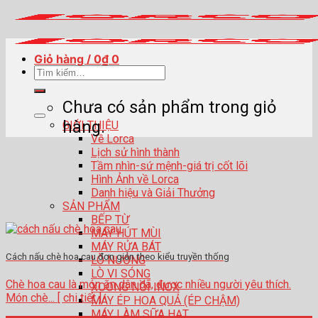
Skip
to
content
Giỏ hàng /
0
₫
0
Tìm
kiếm:
Chưa có sản phẩm trong giỏ
hàng.
GIỚI THIỆU
Về Lorca
Lịch sử hình thành
Tầm nhìn-sứ mệnh-giá trị cốt lõi
Hình Ảnh về Lorca
Danh hiệu và Giải Thưởng
SẢN PHẨM
BẾP TỪ
MÁY HÚT MÙI
MÁY RỬA BÁT
Cách nấu chè hoa cau đơn giản theo kiểu truyền thống
LÒ NƯỚNG
LÒ VI SÓNG
Chè hoa cau là món ăn dân dã, được nhiều người yêu thích.
XOONG NỒI INOX
Món chè... [ chi tiết ]
MÁY ÉP HOA QUẢ (ÉP CHẬM)
MÁY LÀM SỮA HẠT