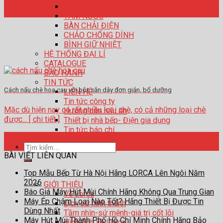
18
ẤM SIÊU TỐC
Th8
TĂM NƯỚC
BÀN CHẢI ĐIỆN
CHẢO CHỐNG DÍNH
BÌNH GIỮ NHIỆT
HỆ THỐNG ĐẠI LÍ
CATALOGUE
BẢO HÀNH
TIN TỨC
Cách nấu chè hoa cau với bột sắn dây đơn giản, bổ dưỡng
LIÊN HỆ
Tin tức công ty
Mặc dù hiện nay có rất nhiều loại chè, có cả những loại chè
Hướng dẫn nấu ăn
được... [ chi tiết ]
Thiết bị nhà bếp- Điện gia dụng
Tin tức báo chí
26
Th8
Tìm
BÀI VIẾT LIÊN QUAN
kiếm:
Top Mẫu Bếp Từ Hà Nội Hãng LORCA Lên Ngôi Năm
2026
GIỚI THIỆU
Báo Giá Máy Hút Mùi Chính Hãng Không Qua Trung Gian
Về Lorca
Máy Ép Chậm Loại Nào Tốt? Hãng Thiết Bị Được Tin
Lịch sử hình thành
Dùng Nhất
Tầm nhìn-sứ mệnh-giá trị cốt lõi
Máy Hút Mùi Thành Phố Hồ Chí Minh Chính Hãng Bảo
Hình Ảnh về Lorca