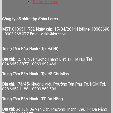
Tin tức báo chí
Công ty cổ phần tập đoàn Lorca
MST:
0106511702
Ngày cấp:
15/04/2014
Hotline:
18006690
-
0903.268.077
Email:
cskh@lorca.vn
Trung Tâm Bảo Hành - Tp. Hà Nội
Địa chỉ:
12, TC 5 , Phường Thanh Liệt, TP. Hà Nội
Tel:
024.6652.8877 - 0969.692.466
Trung Tâm Bảo Hành - Tp. Hồ Chí Minh
Địa chỉ:
173/45/Khuông Việt, Phường Tân Phú, Tp. HCM
Tel:
028.6652.1188 - 0909.869.596
Trung Tâm Bảo Hành - TP. Đà Nẵng
Địa chỉ:
Số 136 Bế Văn Đàn, Phường Thanh Khê, TP Đà Nẵng