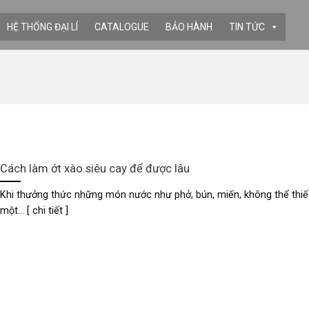
HỆ THỐNG ĐẠI LÍ
CATALOGUE
BẢO HÀNH
TIN TỨC
Cách làm ớt xào siêu cay để được lâu
Khi thưởng thức những món nước như phở, bún, miến, không thể thiế
một... [ chi tiết ]