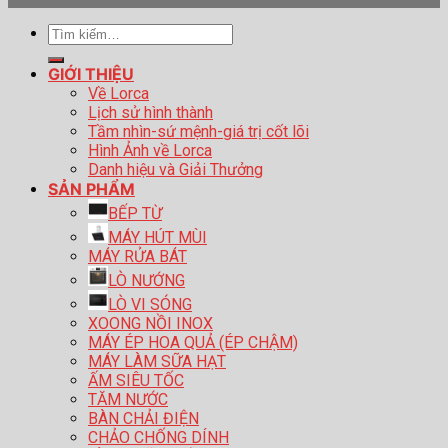
Tìm
kiếm:
GIỚI THIỆU
Về Lorca
Lịch sử hình thành
Tầm nhìn-sứ mệnh-giá trị cốt lõi
Hình Ảnh về Lorca
Danh hiệu và Giải Thưởng
SẢN PHẨM
BẾP TỪ
MÁY HÚT MÙI
MÁY RỬA BÁT
LÒ NƯỚNG
LÒ VI SÓNG
XOONG NỒI INOX
MÁY ÉP HOA QUẢ (ÉP CHẬM)
MÁY LÀM SỮA HẠT
ẤM SIÊU TỐC
TĂM NƯỚC
BÀN CHẢI ĐIỆN
CHẢO CHỐNG DÍNH