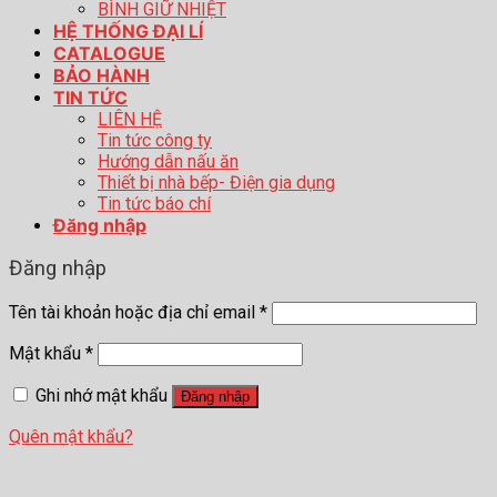
BÌNH GIỮ NHIỆT
HỆ THỐNG ĐẠI LÍ
CATALOGUE
BẢO HÀNH
TIN TỨC
LIÊN HỆ
Tin tức công ty
Hướng dẫn nấu ăn
Thiết bị nhà bếp- Điện gia dụng
Tin tức báo chí
Đăng nhập
Đăng nhập
Tên tài khoản hoặc địa chỉ email
*
Mật khẩu
*
Ghi nhớ mật khẩu
Đăng nhập
Quên mật khẩu?