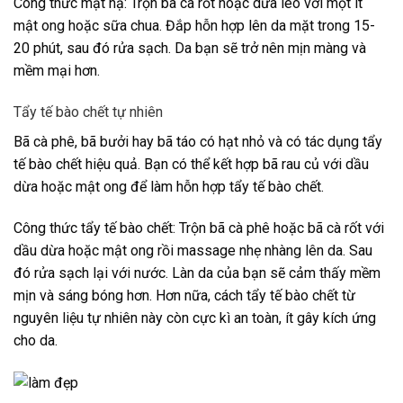
Công thức mặt nạ: Trộn bã cà rốt hoặc dưa leo với một ít
mật ong hoặc sữa chua. Đắp hỗn hợp lên da mặt trong 15-
20 phút, sau đó rửa sạch. Da bạn sẽ trở nên mịn màng và
mềm mại hơn.
Tẩy tế bào chết tự nhiên
Bã cà phê, bã bưởi hay bã táo có hạt nhỏ và có tác dụng tẩy
tế bào chết hiệu quả. Bạn có thể kết hợp bã rau củ với dầu
dừa hoặc mật ong để làm hỗn hợp tẩy tế bào chết.
Công thức tẩy tế bào chết: Trộn bã cà phê hoặc bã cà rốt với
dầu dừa hoặc mật ong rồi massage nhẹ nhàng lên da. Sau
đó rửa sạch lại với nước. Làn da của bạn sẽ cảm thấy mềm
mịn và sáng bóng hơn. Hơn nữa, cách tẩy tế bào chết từ
nguyên liệu tự nhiên này còn cực kì an toàn, ít gây kích ứng
cho da.