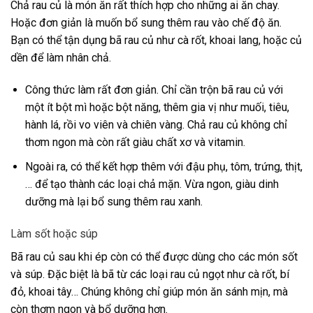
Chả rau củ là món ăn rất thích hợp cho những ai ăn chay.
Hoặc đơn giản là muốn bổ sung thêm rau vào chế độ ăn.
Bạn có thể tận dụng bã rau củ như cà rốt, khoai lang, hoặc củ
dền để làm nhân chả.
Công thức làm rất đơn giản. Chỉ cần trộn bã rau củ với
một ít bột mì hoặc bột năng, thêm gia vị như muối, tiêu,
hành lá, rồi vo viên và chiên vàng. Chả rau củ không chỉ
thơm ngon mà còn rất giàu chất xơ và vitamin.
Ngoài ra, có thể kết hợp thêm với đậu phụ, tôm, trứng, thịt,
… để tạo thành các loại chả mặn. Vừa ngon, giàu dinh
dưỡng mà lại bổ sung thêm rau xanh.
Làm sốt hoặc súp
Bã rau củ sau khi ép còn có thể được dùng cho các món sốt
và súp. Đặc biệt là bã từ các loại rau củ ngọt như cà rốt, bí
đỏ, khoai tây… Chúng không chỉ giúp món ăn sánh mịn, mà
còn thơm ngon và bổ dưỡng hơn.