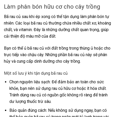
Làm phân bón hữu cơ cho cây trồng
Bã rau củ sau khi ép xong có thể tận dụng làm phân bón tự
nhiên. Các loại bã rau củ thường chứa nhiều chất xơ, khoáng
chất, và vitamin. Đây là những dưỡng chất quan trọng, giúp
cải thiện độ màu mỡ của đất.
Bạn có thể ủ bã rau củ với đất trồng trong thùng ủ hoặc cho
trực tiếp vào chậu cây. Những phần bã rau củ này sẽ phân
hủy và cung cấp dinh dưỡng cho cây trồng.
Một số lưu ý khi tận dụng bã rau củ
Chọn nguyên liệu sạch: Để đảm bảo an toàn cho sức
khỏe, bạn nên sử dụng rau củ hữu cơ hoặc ít hóa chất.
Tránh dùng rau củ có nguồn gốc không rõ ràng để tránh
dư lượng thuốc trừ sâu.
Bảo quản đúng cách: Nếu không sử dụng ngay, bạn có
thể bảo quản bã rau củ trong ngăn mát tủ lạnh trong vài