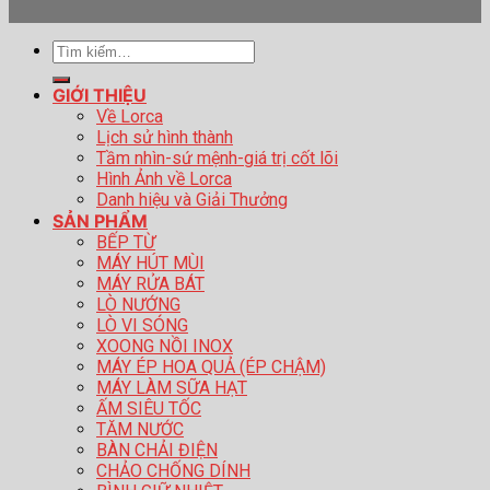
Tìm
kiếm:
GIỚI THIỆU
Về Lorca
Lịch sử hình thành
Tầm nhìn-sứ mệnh-giá trị cốt lõi
Hình Ảnh về Lorca
Danh hiệu và Giải Thưởng
SẢN PHẨM
BẾP TỪ
MÁY HÚT MÙI
MÁY RỬA BÁT
LÒ NƯỚNG
LÒ VI SÓNG
XOONG NỒI INOX
MÁY ÉP HOA QUẢ (ÉP CHẬM)
MÁY LÀM SỮA HẠT
ẤM SIÊU TỐC
TĂM NƯỚC
BÀN CHẢI ĐIỆN
CHẢO CHỐNG DÍNH