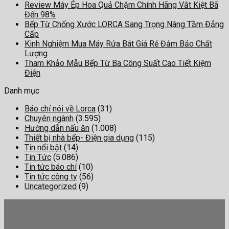
Review Máy Ép Hoa Quả Chậm Chính Hãng Vắt Kiệt Bã
Đến 98%
Bếp Từ Chống Xước LORCA Sang Trọng Nâng Tầm Đẳng
Cấp
Kinh Nghiệm Mua Máy Rửa Bát Giá Rẻ Đảm Bảo Chất
Lượng
Tham Khảo Mẫu Bếp Từ Ba Công Suất Cao Tiết Kiệm
Điện
Danh mục
Báo chí nói về Lorca
(31)
Chuyên ngành
(3.595)
Hướng dẫn nấu ăn
(1.008)
Thiết bị nhà bếp- Điện gia dụng
(115)
Tin nổi bật
(14)
Tin Tức
(5.086)
Tin tức báo chí
(10)
Tin tức công ty
(56)
Uncategorized
(9)