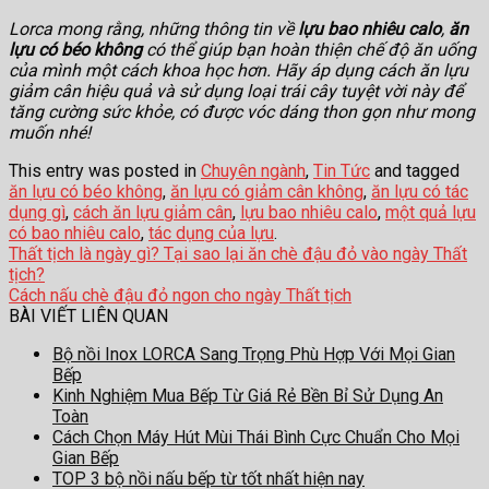
Lorca mong rằng, những thông tin về
lựu bao nhiêu calo
,
ăn
lựu có béo không
có thể giúp bạn hoàn thiện chế độ ăn uống
của mình một cách khoa học hơn. Hãy áp dụng cách ăn lựu
giảm cân hiệu quả và sử dụng loại trái cây tuyệt vời này để
tăng cường sức khỏe, có được vóc dáng thon gọn như mong
muốn nhé!
This entry was posted in
Chuyên ngành
,
Tin Tức
and tagged
ăn lựu có béo không
,
ăn lựu có giảm cân không
,
ăn lựu có tác
dụng gì
,
cách ăn lựu giảm cân
,
lựu bao nhiêu calo
,
một quả lựu
có bao nhiêu calo
,
tác dụng của lựu
.
Thất tịch là ngày gì? Tại sao lại ăn chè đậu đỏ vào ngày Thất
tịch?
Cách nấu chè đậu đỏ ngon cho ngày Thất tịch
BÀI VIẾT LIÊN QUAN
Bộ nồi Inox LORCA Sang Trọng Phù Hợp Với Mọi Gian
Bếp
Kinh Nghiệm Mua Bếp Từ Giá Rẻ Bền Bỉ Sử Dụng An
Toàn
Cách Chọn Máy Hút Mùi Thái Bình Cực Chuẩn Cho Mọi
Gian Bếp
TOP 3 bộ nồi nấu bếp từ tốt nhất hiện nay