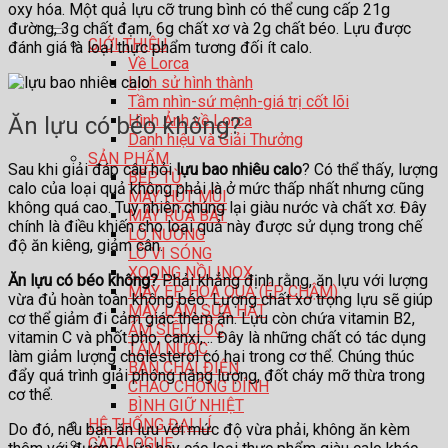
oxy hóa. Một quả lựu cỡ trung bình có thể cung cấp 21g
đường, 3g chất đạm, 6g chất xơ và 2g chất béo. Lựu được
GIỚI THIỆU
đánh giá là loại thực phẩm tương đối ít calo.
Về Lorca
Lịch sử hình thành
Tầm nhìn-sứ mệnh-giá trị cốt lõi
Hình Ảnh về Lorca
Ăn lựu có béo không?
Danh hiệu và Giải Thưởng
SẢN PHẨM
Sau khi giải đáp câu hỏi
lựu bao nhiêu calo
? Có thể thấy, lượng
BẾP TỪ
calo của loại quả không phải là ở mức thấp nhất nhưng cũng
MÁY HÚT MÙI
không quá cao. Tuy nhiên chúng lại giàu nước và chất xơ. Đây
MÁY RỬA BÁT
chính là điều khiến cho loại quả này được sử dụng trong chế
LÒ NƯỚNG
độ ăn kiêng, giảm cân.
LÒ VI SÓNG
XOONG NỒI INOX
Ăn lựu có béo không?
Phải khẳng định rằng, ăn lựu với lượng
MÁY ÉP HOA QUẢ (ÉP CHẬM)
vừa đủ hoàn toàn không béo. Lượng chất xơ trọng lựu sẽ giúp
MÁY LÀM SỮA HẠT
cơ thể giảm đi cảm giác thèm ăn. Lựu còn chứa vitamin B2,
ẤM SIÊU TỐC
vitamin C và phốt pho, canxi,… Đây là những chất có tác dụng
TĂM NƯỚC
làm giảm lượng cholesterol có hại trong cơ thể. Chúng thúc
BÀN CHẢI ĐIỆN
đẩy quá trình giải phóng năng lượng, đốt cháy mỡ thừa trong
CHẢO CHỐNG DÍNH
cơ thể.
BÌNH GIỮ NHIỆT
HỆ THỐNG ĐẠI LÍ
Do đó, nếu bạn ăn lựu với mức độ vừa phải, không ăn kèm
CATALOGUE