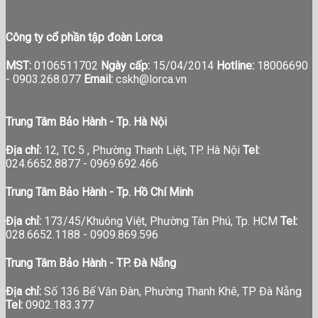
Công ty cổ phần tập đoàn Lorca
MST:
0106511702
Ngày cấp:
15/04/2014
Hotline:
18006690
-
0903.268.077
Email:
cskh@lorca.vn
Trung Tâm Bảo Hành - Tp. Hà Nội
Địa chỉ:
12, TC 5 , Phường Thanh Liệt, TP. Hà Nội
Tel:
024.6652.8877 - 0969.692.466
Trung Tâm Bảo Hành - Tp. Hồ Chí Minh
Địa chỉ:
173/45/Khuông Việt, Phường Tân Phú, Tp. HCM
Tel:
028.6652.1188 - 0909.869.596
Trung Tâm Bảo Hành - TP. Đà Nẵng
Địa chỉ:
Số 136 Bế Văn Đàn, Phường Thanh Khê, TP Đà Nẵng
Tel:
0902.183.377