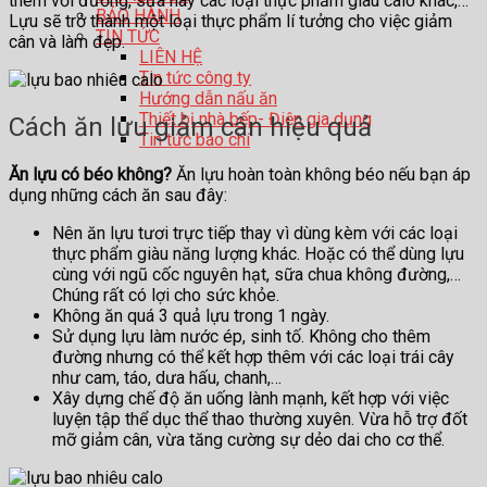
thêm với đường, sữa hay các loại thực phẩm giàu calo khác,…
BẢO HÀNH
Lựu sẽ trở thành một loại thực phẩm lí tưởng cho việc giảm
TIN TỨC
cân và làm đẹp.
LIÊN HỆ
Tin tức công ty
Hướng dẫn nấu ăn
Thiết bị nhà bếp- Điện gia dụng
Cách ăn lựu giảm cân hiệu quả
Tin tức báo chí
Ăn lựu có béo không?
Ăn lựu hoàn toàn không béo nếu bạn áp
dụng những cách ăn sau đây:
Nên ăn lựu tươi trực tiếp thay vì dùng kèm với các loại
thực phẩm giàu năng lượng khác. Hoặc có thể dùng lựu
cùng với ngũ cốc nguyên hạt, sữa chua không đường,…
Chúng rất có lợi cho sức khỏe.
Không ăn quá 3 quả lựu trong 1 ngày.
Sử dụng lựu làm nước ép, sinh tố. Không cho thêm
đường nhưng có thể kết hợp thêm với các loại trái cây
như cam, táo, dưa hấu, chanh,…
Xây dựng chế độ ăn uống lành mạnh, kết hợp với việc
luyện tập thể dục thể thao thường xuyên. Vừa hỗ trợ đốt
mỡ giảm cân, vừa tăng cường sự dẻo dai cho cơ thể.