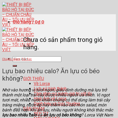
Skip
to
content
Giỏ hàng /
0
₫
0
Chưa có sản phẩm trong giỏ
hàng.
Tìm
Chuyên ngành
,
Tin Tức
kiếm:
Lựu bao nhiêu calo? Ăn lựu có béo
không?
GIỚI THIỆU
Về Lorca
Lịch sử hình thành
Nhờ vào hương vị tươi ngon, giàu dinh dưỡng mà lựu trở
Tầm nhìn-sứ mệnh-giá trị cốt lõi
thành một loại trái cây được nhiều người ưa thích. Vị ngọt
Hình Ảnh về Lorca
tươi mát, nhiều nước khiến chúng có thể dùng làm trái cây
Danh hiệu và Giải Thưởng
tráng miệng, nước ép hay thêm vào các món salad, món
SẢN PHẨM
bánh đều hợp. Khi ăn lựu, nhiều người không khỏi thắc mắc
BẾP TỪ
lựu bao nhiêu calo
và
ăn lựu có béo không
? Lorca Việt Nam