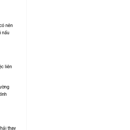
có nên
i nấu
c liên
rường
tình
phải thay