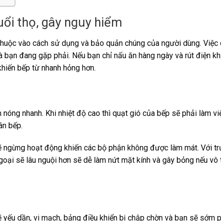
uổi thọ, gây nguy hiểm
huộc vào cách sử dụng và bảo quản chúng của người dùng. Việc 
 bạn đang gặp phải. Nếu bạn chỉ nấu ăn hàng ngày và rút điện kh
 khiến bếp từ nhanh hỏng hơn.
óng nhanh. Khi nhiệt độ cao thì quạt gió của bếp sẽ phải làm việ
ân bếp.
ó sẽ ngừng hoạt động khiến các bộ phận không được làm mát. Với t
goại sẽ lâu nguội hơn sẽ dễ làm nứt mặt kính và gây bỏng nếu vô 
 sẽ yếu dần, vi mạch, bảng điều khiển bị chập chờn và bạn sẽ sớm 