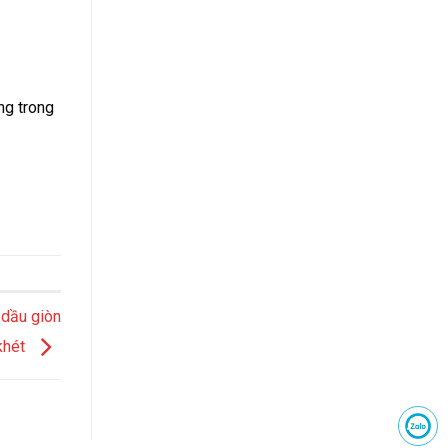
ng trong
 dầu giòn
khét