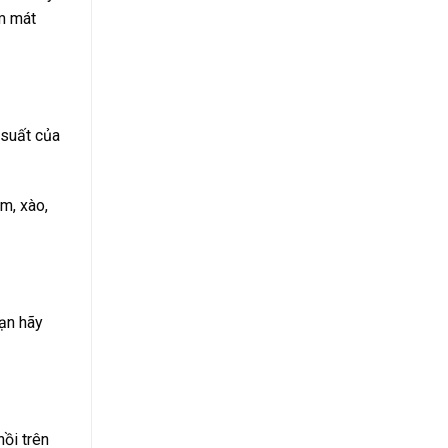
àm mát
 suất của
m, xào,
bạn hãy
nồi trên