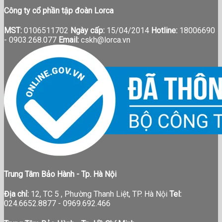
Công ty cổ phần tập đoàn Lorca
MST:
0106511702
Ngày cấp:
15/04/2014
Hotline:
18006690
-
0903.268.077
Email:
cskh@lorca.vn
Trung Tâm Bảo Hành - Tp. Hà Nội
Địa chỉ:
12, TC 5 , Phường Thanh Liệt, TP. Hà Nội
Tel:
024.6652.8877 - 0969.692.466