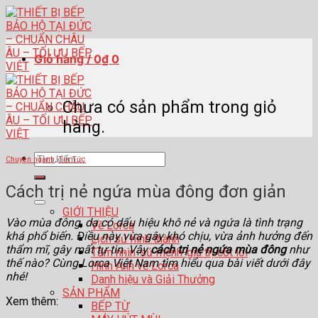
Skip
to
content
Giỏ hàng /
0
₫
0
Chưa có sản phẩm trong giỏ
hàng.
Tìm
Chuyên ngành
,
Tin Tức
kiếm:
Cách trị nẻ ngứa mùa đông đơn giản
GIỚI THIỆU
Vào mùa đông, da có dấu hiệu khô nẻ và ngứa là tình trạng
Về Lorca
khá phổ biến. Điều này vừa gây khó chịu, vừa ảnh hưởng đến
Lịch sử hình thành
thẩm mĩ, gây mất tự tin. Vậy
cách trị nẻ ngứa mùa đông
như
Tầm nhìn-sứ mệnh-giá trị cốt lõi
thế nào? Cùng Lorca Việt Nam tìm hiểu qua bài viết dưới đây
Hình Ảnh về Lorca
nhé!
Danh hiệu và Giải Thưởng
SẢN PHẨM
Xem thêm:
BẾP TỪ