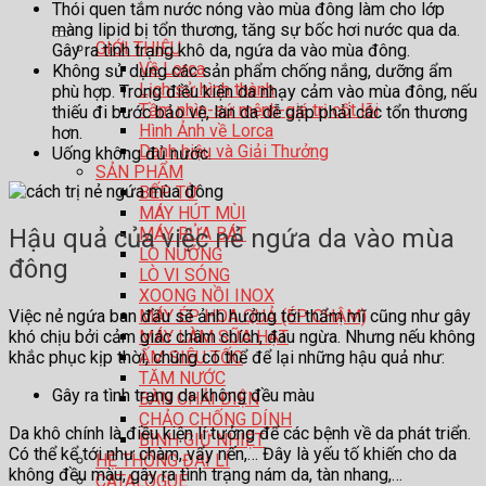
Thói quen tắm nước nóng vào mùa đông làm cho lớp
màng lipid bị tổn thương, tăng sự bốc hơi nước qua da.
GIỚI THIỆU
Gây ra tình trạng khô da, ngứa da vào mùa đông.
Về Lorca
Không sử dụng các sản phẩm chống nắng, dưỡng ẩm
Lịch sử hình thành
phù hợp. Trong điều kiện da nhạy cảm vào mùa đông, nếu
Tầm nhìn-sứ mệnh-giá trị cốt lõi
thiếu đi bước bảo vệ, làn da dễ gặp phải các tổn thương
Hình Ảnh về Lorca
hơn.
Danh hiệu và Giải Thưởng
Uống không đủ nước.
SẢN PHẨM
BẾP TỪ
MÁY HÚT MÙI
Hậu quả của việc nẻ ngứa da vào mùa
MÁY RỬA BÁT
LÒ NƯỚNG
đông
LÒ VI SÓNG
XOONG NỒI INOX
Việc nẻ ngứa ban đầu sẽ ảnh hưởng tới thẩm mĩ cũng như gây
MÁY ÉP HOA QUẢ (ÉP CHẬM)
khó chịu bởi cảm giác châm chích, đau ngừa. Nhưng nếu không
MÁY LÀM SỮA HẠT
khắc phục kịp thời, chúng có thể để lại những hậu quả như:
ẤM SIÊU TỐC
TĂM NƯỚC
Gây ra tình trạng da không đều màu
BÀN CHẢI ĐIỆN
CHẢO CHỐNG DÍNH
Da khô chính là điều kiện lí tưởng để các bệnh về da phát triển.
BÌNH GIỮ NHIỆT
Có thể kể tới như chàm, vẩy nến,… Đây là yếu tố khiến cho da
HỆ THỐNG ĐẠI LÍ
không đều màu, gây ra tình trạng nám da, tàn nhang,…
CATALOGUE