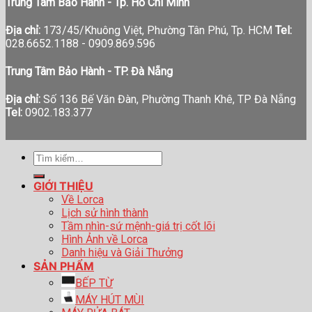
Trung Tâm Bảo Hành - Tp. Hồ Chí Minh
Địa chỉ:
173/45/Khuông Việt, Phường Tân Phú, Tp. HCM
Tel:
028.6652.1188 - 0909.869.596
Trung Tâm Bảo Hành - TP. Đà Nẵng
Địa chỉ:
Số 136 Bế Văn Đàn, Phường Thanh Khê, TP Đà Nẵng
Tel:
0902.183.377
Tìm
kiếm:
GIỚI THIỆU
Về Lorca
Lịch sử hình thành
Tầm nhìn-sứ mệnh-giá trị cốt lõi
Hình Ảnh về Lorca
Danh hiệu và Giải Thưởng
SẢN PHẨM
BẾP TỪ
MÁY HÚT MÙI