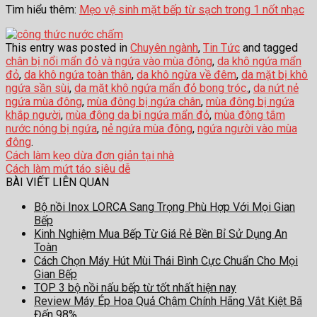
Tìm hiểu thêm:
Mẹo vệ sinh mặt bếp từ sạch trong 1 nốt nhạc
This entry was posted in
Chuyên ngành
,
Tin Tức
and tagged
chân bị nổi mẩn đỏ và ngứa vào mùa đông
,
da khô ngứa mẩn
đỏ
,
da khô ngứa toàn thân
,
da khô ngừa về đêm
,
da mặt bị khô
ngứa sần sùi
,
da mặt khô ngứa mẩn đỏ bong tróc.
,
da nứt nẻ
ngứa mùa đông
,
mùa đông bị ngứa chân
,
mùa đông bị ngứa
khắp người
,
mùa đông da bị ngứa mẩn đỏ
,
mùa đông tắm
nước nóng bị ngứa
,
nẻ ngứa mùa đông
,
ngứa người vào mùa
đông
.
Cách làm kẹo dừa đơn giản tại nhà
Cách làm mứt táo siêu dễ
BÀI VIẾT LIÊN QUAN
Bộ nồi Inox LORCA Sang Trọng Phù Hợp Với Mọi Gian
Bếp
Kinh Nghiệm Mua Bếp Từ Giá Rẻ Bền Bỉ Sử Dụng An
Toàn
Cách Chọn Máy Hút Mùi Thái Bình Cực Chuẩn Cho Mọi
Gian Bếp
TOP 3 bộ nồi nấu bếp từ tốt nhất hiện nay
Review Máy Ép Hoa Quả Chậm Chính Hãng Vắt Kiệt Bã
Đến 98%