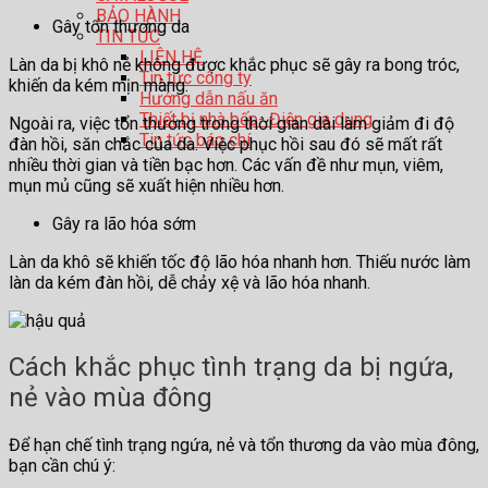
BẢO HÀNH
Gây tổn thương da
TIN TỨC
LIÊN HỆ
Làn da bị khô nẻ không được khắc phục sẽ gây ra bong tróc,
Tin tức công ty
khiến da kém mịn màng.
Hướng dẫn nấu ăn
Thiết bị nhà bếp- Điện gia dụng
Ngoài ra, việc tổn thương trong thời gian dài làm giảm đi độ
Tin tức báo chí
đàn hồi, săn chắc của da. Việc phục hồi sau đó sẽ mất rất
nhiều thời gian và tiền bạc hơn. Các vấn đề như mụn, viêm,
mụn mủ cũng sẽ xuất hiện nhiều hơn.
Gây ra lão hóa sớm
Làn da khô sẽ khiến tốc độ lão hóa nhanh hơn. Thiếu nước làm
làn da kém đàn hồi, dễ chảy xệ và lão hóa nhanh.
Cách khắc phục tình trạng da bị ngứa,
nẻ vào mùa đông
Để hạn chế tình trạng ngứa, nẻ và tổn thương da vào mùa đông,
bạn cần chú ý: