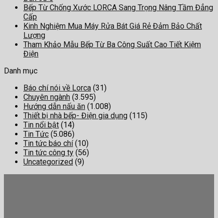
Bếp Từ Chống Xước LORCA Sang Trọng Nâng Tầm Đẳng
Cấp
Kinh Nghiệm Mua Máy Rửa Bát Giá Rẻ Đảm Bảo Chất
Lượng
Tham Khảo Mẫu Bếp Từ Ba Công Suất Cao Tiết Kiệm
Điện
Danh mục
Báo chí nói về Lorca
(31)
Chuyên ngành
(3.595)
Hướng dẫn nấu ăn
(1.008)
Thiết bị nhà bếp- Điện gia dụng
(115)
Tin nổi bật
(14)
Tin Tức
(5.086)
Tin tức báo chí
(10)
Tin tức công ty
(56)
Uncategorized
(9)