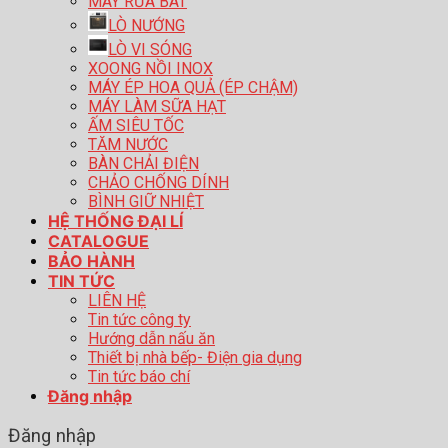
MÁY RỬA BÁT
LÒ NƯỚNG
LÒ VI SÓNG
XOONG NỒI INOX
MÁY ÉP HOA QUẢ (ÉP CHẬM)
MÁY LÀM SỮA HẠT
ẤM SIÊU TỐC
TĂM NƯỚC
BÀN CHẢI ĐIỆN
CHẢO CHỐNG DÍNH
BÌNH GIỮ NHIỆT
HỆ THỐNG ĐẠI LÍ
CATALOGUE
BẢO HÀNH
TIN TỨC
LIÊN HỆ
Tin tức công ty
Hướng dẫn nấu ăn
Thiết bị nhà bếp- Điện gia dụng
Tin tức báo chí
Đăng nhập
Đăng nhập