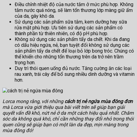
Điều chỉnh nhiệt độ của nước tắm ở mức phù hợp. Không
tắm nước quá nóng, sẽ làm tổn thương lớp màng giữ ẩm
của da, gây khô da.
Sử dụng các sản phẩm sữa tắm, kem dưỡng hay sữa
rửa mặt phù hợp. Ưu tiên sử dụng các sản phẩm có
thành phần từ thiên nhiên, có độ pH phù hợp.
Không sử dụng các sản phẩm tẩy da chết. Khi da đang
có dấu hiệu ngứa, nẻ, bạn tuyệt đối không sử dụng các
sản phẩm tẩy da chết để loại bỏ lớp bong tróc. Chúng có
thể khiến cho những tổn thương trên da trở nên trầm
trọng hơn.
Duy trì thói quen uống đủ nước. Tăng cường ăn các loại
rau xanh, trái cây để bổ sung nhiều dinh dưỡng và vitamin
hơn.
Lorca mong rằng, với những
cách trị nẻ ngứa mùa đông đơn
mà Lorca vừa giới thiệu qua bài viết trên sẽ giúp bạn giải
quyết vấn đề khô, nứt nẻ ở da một cách hiệu quả nhất. Chăm
sóc da không quá khó, chỉ cần những thay đổi nhỏ trong thói
quen cũng sẽ giúp bạn có một làn da đẹp, mịn màng trong
mùa đông đó!