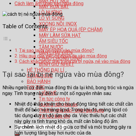
MÁY HÚT MÙI
Cách làm ấm chân vào mùa đông
MÁY RỬA BÁT
LÒ NƯỚNG
LÒ VI SÓNG
XOONG NỒI INOX
Table of Contents
MÁY ÉP HOA QUẢ (ÉP CHẬM)
MÁY LÀM SỮA HẠT
ẤM SIÊU TỐC
TĂM NƯỚC
Tại sao lại bị nẻ ngứa vào mùa đông?
BÀN CHẢI ĐIỆN
Hậu quả của việc nẻ ngứa da vào mùa đông
CHẢO CHỐNG DÍNH
Cách khắc phục tình trạng da bị ngứa, nẻ vào mùa đông
BÌNH GIỮ NHIỆT
HỆ THỐNG ĐẠI LÍ
Tại sao lại bị nẻ ngứa vào mùa đông?
CATALOGUE
BẢO HÀNH
TIN TỨC
Nhiều người cứ đến mùa đông thì da lại khô, bong tróc và ngứa
LIÊN HỆ
ngay. Tình trạng này đến từ một số nguyên nhân sau:
Tin tức công ty
Nhiệt độ thấp khiến cho hoạt động tăng tiết các chất cần
Hướng dẫn nấu ăn
thiết để bảo vệ màng lipid. Trong khi đó, màng lipid có
Thiết bị nhà bếp- Điện gia dụng
tác dụng duy trì độ ẩm cho da. Việc thiếu hụt các chất
Tin tức báo chí
này gây ra tình trạng khô da, mất cân bằng độ ẩm.
Tìm
Sự chênh lệch nhiệt độ giữa cơ thể và môi trường gây ra
kiếm:
hiện tượng tăng bay hơi nước của da.