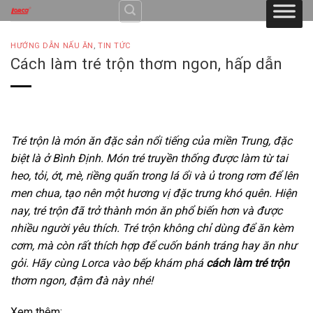
Skip
to
content
HƯỚNG DẪN NẤU ĂN
,
TIN TỨC
Cách làm tré trộn thơm ngon, hấp dẫn
Tré trộn là món ăn đặc sản nổi tiếng của miền Trung, đặc
biệt là ở Bình Định. Món tré truyền thống được làm từ tai
heo, tỏi, ớt, mè, riềng quấn trong lá ổi và ủ trong rơm để lên
men chua, tạo nên một hương vị đặc trưng khó quên. Hiện
nay, tré trộn đã trở thành món ăn phổ biến hơn và được
nhiều người yêu thích. Tré trộn không chỉ dùng để ăn kèm
cơm, mà còn rất thích hợp để cuốn bánh tráng hay ăn như
gỏi. Hãy cùng Lorca vào bếp khám phá
cách làm tré trộn
thơm ngon, đậm đà này nhé!
Xem thêm: