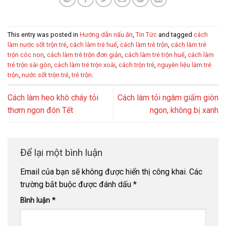
This entry was posted in
Hướng dẫn nấu ăn
,
Tin Tức
and tagged
cách
làm nước sốt trộn tré
,
cách làm tré huế
,
cách làm tré trộn
,
cách làm tré
trộn cóc non
,
cách làm tré trộn đơn giản
,
cách làm tré trộn huế
,
cách làm
tré trộn sài gòn
,
cách làm tré trộn xoài
,
cách trộn tré
,
nguyên liệu làm tré
trộn
,
nước sốt trộn tré
,
tré trộn
.
Cách làm heo khô cháy tỏi
Cách làm tỏi ngâm giấm giòn
thơm ngon đón Tết
ngon, không bị xanh
Để lại một bình luận
Email của bạn sẽ không được hiển thị công khai.
Các
trường bắt buộc được đánh dấu
*
Bình luận
*