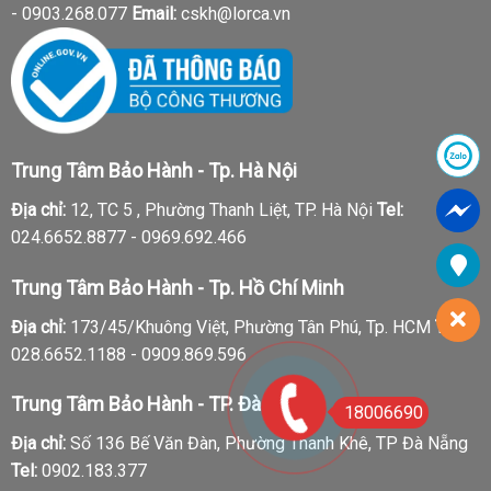
-
0903.268.077
Email:
cskh@lorca.vn
Trung Tâm Bảo Hành - Tp. Hà Nội
Địa chỉ:
12, TC 5 , Phường Thanh Liệt, TP. Hà Nội
Tel:
024.6652.8877 - 0969.692.466
Trung Tâm Bảo Hành - Tp. Hồ Chí Minh
Địa chỉ:
173/45/Khuông Việt, Phường Tân Phú, Tp. HCM
Tel:
028.6652.1188 - 0909.869.596
Trung Tâm Bảo Hành - TP. Đà Nẵng
18006690
Địa chỉ:
Số 136 Bế Văn Đàn, Phường Thanh Khê, TP Đà Nẵng
Tel:
0902.183.377