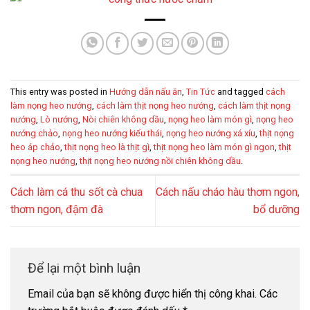
This entry was posted in
Hướng dẫn nấu ăn
,
Tin Tức
and tagged
cách
làm nọng heo nướng
,
cách làm thịt nọng heo nướng
,
cách làm thịt nọng
nướng
,
Lò nướng
,
Nòi chiên không dầu
,
nọng heo làm món gì
,
nọng heo
nướng chảo
,
nọng heo nướng kiểu thái
,
nọng heo nướng xá xíu
,
thịt nọng
heo áp chảo
,
thịt nọng heo là thịt gì
,
thịt nọng heo làm món gì ngon
,
thịt
nọng heo nướng
,
thịt nọng heo nướng nồi chiên không dầu
.
Cách làm cá thu sốt cà chua
Cách nấu cháo hàu thơm ngon,
thơm ngon, đậm đà
bổ dưỡng
Để lại một bình luận
Email của bạn sẽ không được hiển thị công khai.
Các