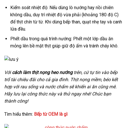
Kiểm soát nhiệt độ: Nếu dùng lò nướng hay nồi chiên
không dầu, duy trì nhiệt độ vừa phải (khoảng 180 độ C)
để thịt chín từ từ. Khi dùng bếp than, quạt nhẹ tay và canh
lửa đều.
Phết dầu trong quá trình nướng: Phết một lớp dầu ăn
mỏng lên bề mặt thịt giúp giữ độ ẩm và tránh cháy khô.
Với
cách làm thịt nọng heo nướng
trên, cứ tự tin vào bếp
trổ tài chiêu đãi cho cả gia đình. Thịt nọng mềm, béo kết
hợp với rau sống và nước chấm sẽ khiến ai ăn cũng mê.
Hãy lưu lại công thức này và thử ngay nhé! Chúc bạn
thành công!
Tìm hiểu thêm:
Bếp từ OEM là gì