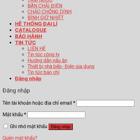
BÀN CHẢI ĐIỆN
CHẢO CHỐNG DÍNH
BÌNH GIỮ NHIỆT
HỆ THỐNG ĐẠI LÍ
CATALOGUE
BẢO HÀNH
TIN TỨC
LIÊN HỆ
Tin tức công ty
Hướng dẫn nấu ăn
Thiết bị nhà bếp- Điện gia dụng
Tin tức báo chí
Đăng nhập
Đăng nhập
Tên tài khoản hoặc địa chỉ email
*
Mật khẩu
*
Ghi nhớ mật khẩu
Đăng nhập
Quên mật khẩu?