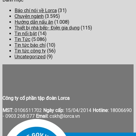
Báo chí nói về Lorca
(31)
Chuyên ngành
(3.595)
Hướng dẫn nấu ăn
(1.008)
Thiết bị nhà bếp- Điện gia dụng
(115)
Tin nổi bật
(14)
Tin Tức
(5.086)
Tin tức báo chí
(10)
Tin tức công ty
(56)
Uncategorized
(9)
Công ty cổ phần tập đoàn Lorca
MST:
0106511702
Ngày cấp:
15/04/2014
Hotline:
18006690
-
0903.268.077
Email:
cskh@lorca.vn