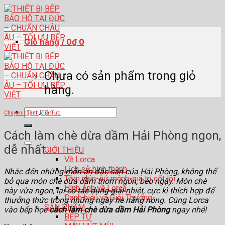
Skip
to
content
Giỏ hàng /
0
₫
0
Chưa có sản phẩm trong giỏ
hàng.
Tìm
Chuyên ngành
,
Tin Tức
kiếm:
Cách làm chè dừa dầm Hải Phòng ngon,
dễ nhất
GIỚI THIỆU
Về Lorca
Lịch sử hình thành
Nhắc đến những món ăn đặc sản của Hải Phòng, không thể
Tầm nhìn-sứ mệnh-giá trị cốt lõi
bỏ qua món chè dừa dầm thơm ngon, béo ngậy. Món chè
Hình Ảnh về Lorca
này vừa ngon, lại có tác dụng giải nhiệt, cực kì thích hợp để
Danh hiệu và Giải Thưởng
thưởng thức trong những ngày hè nắng nóng. Cùng Lorca
SẢN PHẨM
vào bếp học
cách làm chè dừa dầm Hải Phòng
ngay nhé!
BẾP TỪ