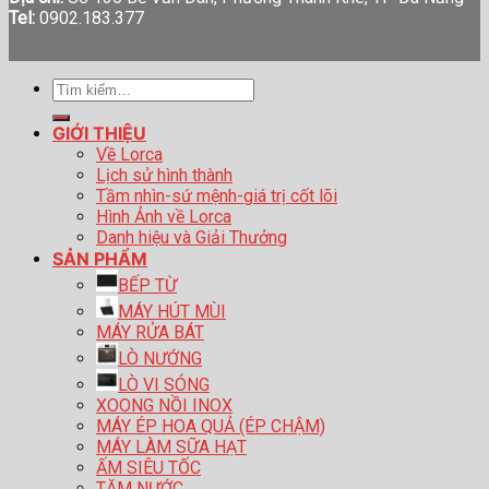
Tel:
0902.183.377
Tìm
kiếm:
GIỚI THIỆU
Về Lorca
Lịch sử hình thành
Tầm nhìn-sứ mệnh-giá trị cốt lõi
Hình Ảnh về Lorca
Danh hiệu và Giải Thưởng
SẢN PHẨM
BẾP TỪ
MÁY HÚT MÙI
MÁY RỬA BÁT
LÒ NƯỚNG
LÒ VI SÓNG
XOONG NỒI INOX
MÁY ÉP HOA QUẢ (ÉP CHẬM)
MÁY LÀM SỮA HẠT
ẤM SIÊU TỐC
TĂM NƯỚC