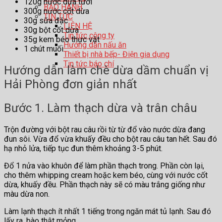
120g nước dừa tươi
BẢO HÀNH
300g nước cốt dừa
TIN TỨC
30g sữa đặc
LIÊN HỆ
30g bột cốt dừa
Tin tức công ty
35g kem béo thực vật
Hướng dẫn nấu ăn
1 chút muối
Thiết bị nhà bếp- Điện gia dụng
Tin tức báo chí
Hướng dẫn làm chè dừa dầm chuẩn vị
Hải Phòng đơn giản nhất
Bước 1. Làm thạch dừa và trân châu
Trộn đường với bột rau câu rồi từ từ đổ vào nước dừa đang
đun sôi. Vừa đổ vừa khuấy đều cho bột rau câu tan hết. Sau đó
hạ nhỏ lửa, tiếp tục đun thêm khoảng 3-5 phút.
Đổ 1 nửa vào khuôn để làm phần thạch trong. Phần còn lại,
cho thêm whipping cream hoặc kem béo, cùng với nước cốt
dừa, khuấy đều. Phần thạch này sẽ có màu trắng giống như
màu dừa non.
Làm lạnh thạch ít nhất 1 tiếng trong ngăn mát tủ lạnh. Sau đó
lấy ra, bào thật mỏng.