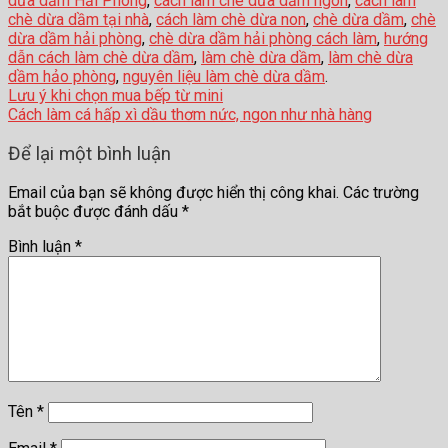
dừa dầm Hải Phòng
,
cách làm chè dừa dầm ngon
,
cách làm
chè dừa dầm tại nhà
,
cách làm chè dừa non
,
chè dừa dầm
,
chè
dừa dầm hải phòng
,
chè dừa dầm hải phòng cách làm
,
hướng
dẫn cách làm chè dừa dầm
,
làm chè dừa dầm
,
làm chè dừa
dầm hảo phòng
,
nguyên liệu làm chè dừa dầm
.
Lưu ý khi chọn mua bếp từ mini
Cách làm cá hấp xì dầu thơm nức, ngon như nhà hàng
Để lại một bình luận
Email của bạn sẽ không được hiển thị công khai.
Các trường
bắt buộc được đánh dấu
*
Bình luận
*
Tên
*