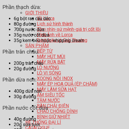
Phần thạch dừa:
GIỚI THIỆU
Về Lorca
6g bột rau câu dẻo
Lịch sử hình thành
80g đường
Tầm nhìn-sứ mệnh-giá trị cốt lõi
700g nước dừa
Hình Ảnh về Lorca
35g nước cốt dừa
Danh hiệu và Giải Thưởng
35g kem béo hoặc whipping cream
SẢN PHẨM
BẾP TỪ
Phần trân châu:
MÁY HÚT MÙI
MÁY RỬA BÁT
200g trân châu
LÒ NƯỚNG
20g đường
LÒ VI SÓNG
XOONG NỒI INOX
Phần dừa non:
MÁY ÉP HOA QUẢ (ÉP CHẬM)
MÁY LÀM SỮA HẠT
400g dừa non
ẤM SIÊU TỐC
30g đường
TĂM NƯỚC
BÀN CHẢI ĐIỆN
Phần nước cốt dừa :
CHẢO CHỐNG DÍNH
BÌNH GIỮ NHIỆT
40g đường
HỆ THỐNG ĐẠI LÍ
20g sữa tươi
CATALOGUE