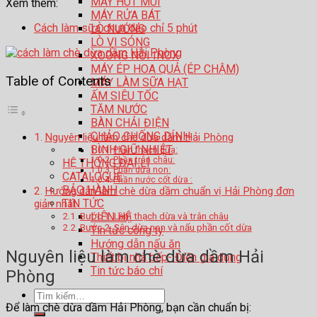
MÁY HÚT MÙI
Xem thêm:
MÁY RỬA BÁT
Cách làm sữa chua dẻo chỉ 5 phút
LÒ NƯỚNG
LÒ VI SÓNG
XOONG NỒI INOX
MÁY ÉP HOA QUẢ (ÉP CHẬM)
Table of Contents
MÁY LÀM SỮA HẠT
ẤM SIÊU TỐC
TĂM NƯỚC
BÀN CHẢI ĐIỆN
CHẢO CHỐNG DÍNH
Nguyên liệu làm chè dừa dầm Hải Phòng
BÌNH GIỮ NHIỆT
Phần thạch dừa:
Phần trân châu:
HỆ THỐNG ĐẠI LÍ
Phần dừa non:
CATALOGUE
Phần nước cốt dừa :
BẢO HÀNH
Hướng dẫn làm chè dừa dầm chuẩn vị Hải Phòng đơn
TIN TỨC
giản nhất
Bước 1. Làm thạch dừa và trân châu
LIÊN HỆ
Bước 2. Sên dừa non và nấu phần cốt dừa
Tin tức công ty
Hướng dẫn nấu ăn
Nguyên liệu làm chè dừa dầm Hải
Thiết bị nhà bếp- Điện gia dụng
Tin tức báo chí
Phòng
Tìm
Để làm chè dừa dầm Hải Phòng, bạn cần chuẩn bị:
kiếm: