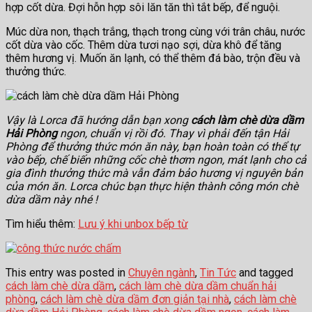
hợp cốt dừa. Đợi hỗn hợp sôi lăn tăn thì tắt bếp, để nguội.
Múc dừa non, thạch trắng, thạch trong cùng với trân châu, nước
cốt dừa vào cốc. Thêm dừa tươi nạo sợi, dừa khô để tăng
thêm hương vị. Muốn ăn lạnh, có thể thêm đá bào, trộn đều và
thưởng thức.
Vậy là Lorca đã hướng dẫn bạn xong
cách làm chè dừa dầm
Hải Phòng
ngon, chuẩn vị rồi đó. Thay vì phải đến tận Hải
Phòng để thưởng thức món ăn này, bạn hoàn toàn có thể tự
vào bếp, chế biến những cốc chè thơm ngon, mát lạnh cho cả
gia đình thưởng thức mà vẫn đảm bảo hương vị nguyên bản
của món ăn. Lorca chúc bạn thực hiện thành công món chè
dừa dầm này nhé !
Tìm hiểu thêm:
Lưu ý khi unbox bếp từ
This entry was posted in
Chuyên ngành
,
Tin Tức
and tagged
cách làm chè dừa dầm
,
cách làm chè dừa dầm chuẩn hải
phòng
,
cách làm chè dừa dầm đơn giản tại nhà
,
cách làm chè