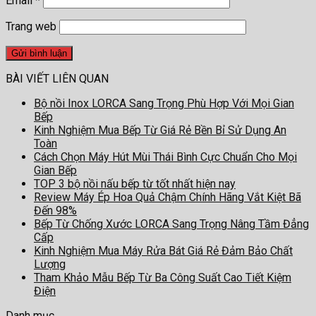
Email
*
Trang web
BÀI VIẾT LIÊN QUAN
Bộ nồi Inox LORCA Sang Trọng Phù Hợp Với Mọi Gian
Bếp
Kinh Nghiệm Mua Bếp Từ Giá Rẻ Bền Bỉ Sử Dụng An
Toàn
Cách Chọn Máy Hút Mùi Thái Bình Cực Chuẩn Cho Mọi
Gian Bếp
TOP 3 bộ nồi nấu bếp từ tốt nhất hiện nay
Review Máy Ép Hoa Quả Chậm Chính Hãng Vắt Kiệt Bã
Đến 98%
Bếp Từ Chống Xước LORCA Sang Trọng Nâng Tầm Đẳng
Cấp
Kinh Nghiệm Mua Máy Rửa Bát Giá Rẻ Đảm Bảo Chất
Lượng
Tham Khảo Mẫu Bếp Từ Ba Công Suất Cao Tiết Kiệm
Điện
Danh mục