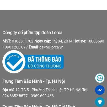
Công ty cổ phần tập đoàn Lorca
MST:
0106511702
Ngày cấp:
15/04/2014
Hotline:
18006690
-
0903.268.077
Email:
cskh@lorca.vn
Trung Tâm Bảo Hành - Tp. Hà Nội
Địa chỉ:
12, TC 5 , Phường Thanh Liệt, TP. Hà Nội
Tel:
024.6652.8877 - 0969.692.466
Trung Tâm Bảo Hành - Tp. Hồ Chí Minh