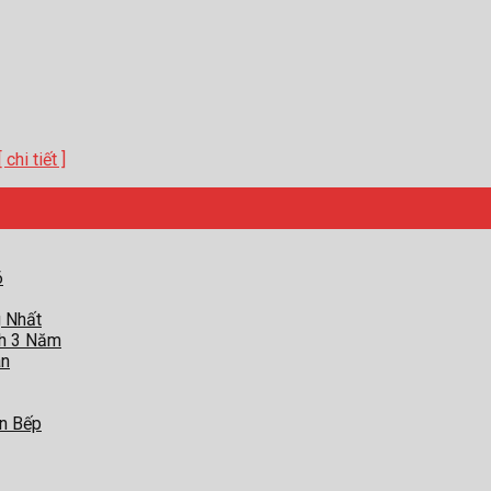
chi tiết ]
6
g Nhất
nh 3 Năm
àn
an Bếp