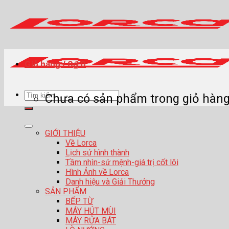
Skip
to
content
Giỏ hàng /
0
₫
0
Tìm
Chưa có sản phẩm trong giỏ hàng
kiếm:
GIỚI THIỆU
Về Lorca
Lịch sử hình thành
Tầm nhìn-sứ mệnh-giá trị cốt lõi
Hình Ảnh về Lorca
Danh hiệu và Giải Thưởng
SẢN PHẨM
BẾP TỪ
MÁY HÚT MÙI
MÁY RỬA BÁT