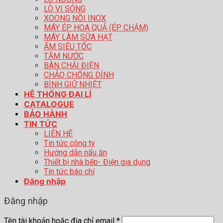
LÒ VI SÓNG
XOONG NỒI INOX
MÁY ÉP HOA QUẢ (ÉP CHẬM)
MÁY LÀM SỮA HẠT
ẤM SIÊU TỐC
TĂM NƯỚC
BÀN CHẢI ĐIỆN
CHẢO CHỐNG DÍNH
BÌNH GIỮ NHIỆT
HỆ THỐNG ĐẠI LÍ
CATALOGUE
BẢO HÀNH
TIN TỨC
LIÊN HỆ
Tin tức công ty
Hướng dẫn nấu ăn
Thiết bị nhà bếp- Điện gia dụng
Tin tức báo chí
Đăng nhập
Đăng nhập
Tên tài khoản hoặc địa chỉ email
*