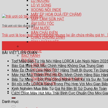
LÒ NƯỚNG
LÒ VI SÓNG
XOONG NỒI INOX
MÁY ÉP HOA QUẢ (ÉP CHẬM)
MÁY LÀM SỮA HẠT
ẤM SIÊU TỐC
Trái ươi có tác dụng gì?
TĂM NƯỚC
BÀN CHẢI ĐIỆN
Trái ươi là loại quả rừng nhỏ bé nhưng lại ẩn chứa nhiều giá trị... [ 
CHẢO CHỐNG DÍNH
BÌNH GIỮ NHIỆT
10
HỆ THỐNG ĐẠI LÍ
Th7
CATALOGUE
BÀI VIẾT LIÊN QUAN
BẢO HÀNH
TIN TỨC
Top Mẫu Bếp Từ Hà Nội Hãng LORCA Lên Ngôi Năm 202
LIÊN HỆ
Báo Giá Máy Hút Mùi Chính Hãng Không Qua Trung Gian
Tin tức công ty
Máy Ép Chậm Loại Nào Tốt? Hãng Thiết Bị Được Tin Dùn
Hướng dẫn nấu ăn
Máy Hút Mùi Thành Phố Hồ Chí Minh Chính Hãng Bảo Hà
Thiết bị nhà bếp- Điện gia dụng
Bếp Từ Nano – Đột Phá Công Nghệ Thiết Kế Và Sự An To
Tin tức báo chí
Bộ nồi Inox LORCA Sang Trọng Phù Hợp Với Mọi Gian Bếp
Kinh Nghiệm Mua Bếp Từ Giá Rẻ Bền Bỉ Sử Dụng An Toàn
Tìm
Cách Chọn Máy Hút Mùi Thái Bình Cực Chuẩn Cho Mọi Gi
kiếm:
Danh mục