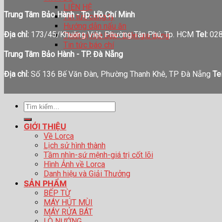
LIÊN HỆ
Trung Tâm Bảo Hành - Tp. Hồ Chí Minh
Tin tức công ty
Hướng dẫn nấu ăn
Địa chỉ:
173/45/Khuông Việt, Phường Tân Phú, Tp. HCM
Tel:
028
Thiết bị nhà bếp- Điện gia dụng
Tin tức báo chí
Trung Tâm Bảo Hành - TP. Đà Nẵng
Địa chỉ:
Số 136 Bế Văn Đàn, Phường Thanh Khê, TP Đà Nẵng
Tel
Tìm
kiếm:
GIỚI THIỆU
Về Lorca
Lịch sử hình thành
Tầm nhìn-sứ mệnh-giá trị cốt lõi
Hình Ảnh về Lorca
Danh hiệu và Giải Thưởng
SẢN PHẨM
BẾP TỪ
MÁY HÚT MÙI
MÁY RỬA BÁT
LÒ NƯỚNG