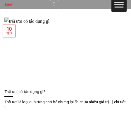
Skip
to
content
10
Th7
Trái ươi có tác dụng gì?
Trái ươi là loại quả rừng nhỏ bé nhưng lại ẩn chứa nhiều giá trị... [ chi tiết
]