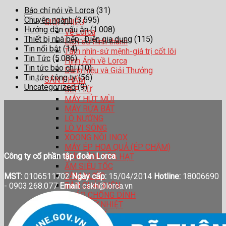
Báo chí nói về Lorca
(31)
Chuyên ngành
(3.595)
GIỚI THIỆU
Hướng dẫn nấu ăn
(1.008)
Về Lorca
Thiết bị nhà bếp- Điện gia dụng
(115)
Lịch sử hình thành
Tin nổi bật
(14)
Tầm nhìn-sứ mệnh-giá trị cốt lõi
Tin Tức
(5.086)
Hình Ảnh về Lorca
Tin tức báo chí
(10)
Danh hiệu và Giải Thưởng
Tin tức công ty
(56)
SẢN PHẨM
Uncategorized
(9)
BẾP TỪ
MÁY HÚT MÙI
MÁY RỬA BÁT
LÒ NƯỚNG
LÒ VI SÓNG
XOONG NỒI INOX
MÁY ÉP HOA QUẢ (ÉP CHẬM)
Công ty cổ phần tập đoàn Lorca
MÁY LÀM SỮA HẠT
ẤM SIÊU TỐC
TĂM NƯỚC
MST:
0106511702
Ngày cấp:
15/04/2014
Hotline:
18006690
BÀN CHẢI ĐIỆN
-
0903.268.077
Email:
cskh@lorca.vn
CHẢO CHỐNG DÍNH
BÌNH GIỮ NHIỆT
HỆ THỐNG ĐẠI LÍ
CATALOGUE