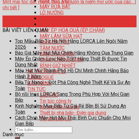
MÁY HÚT MÙI
Một mái tóc dài, mượt, óng ả là luôn là niềm mơ ước của các... [
MÁY RỬA BÁT
chi tiết ]
LÒ NƯỚNG
LÒ VI SÓNG
25
XOONG NỒI INOX
Th7
MÁY ÉP HOA QUẢ (ÉP CHẬM)
BÀI VIẾT LIÊN QUAN
MÁY LÀM SỮA HẠT
Top Mẫu Bếp Từ Hà Nội Hãng LORCA Lên Ngôi Năm
ẤM SIÊU TỐC
2026
TĂM NƯỚC
Báo Giá Máy Hút Mùi Chính Hãng Không Qua Trung Gian
BÀN CHẢI ĐIỆN
Máy Ép Chậm Loại Nào Tốt? Hãng Thiết Bị Được Tin
CHẢO CHỐNG DÍNH
Dùng Nhất
BÌNH GIỮ NHIỆT
Máy Hút Mùi Thành Phố Hồ Chí Minh Chính Hãng Bảo
HỆ THỐNG ĐẠI LÍ
Hành 3 Năm
CATALOGUE
Bếp Từ Nano – Đột Phá Công Nghệ Thiết Kế Và Sự An
BẢO HÀNH
Toàn
TIN TỨC
Bộ nồi Inox LORCA Sang Trọng Phù Hợp Với Mọi Gian
LIÊN HỆ
Bếp
Tin tức công ty
Kinh Nghiệm Mua Bếp Từ Giá Rẻ Bền Bỉ Sử Dụng An
Hướng dẫn nấu ăn
Toàn
Thiết bị nhà bếp- Điện gia dụng
Cách Chọn Máy Hút Mùi Thái Bình Cực Chuẩn Cho Mọi
Tin tức báo chí
Gian Bếp
Tìm
Danh mục
kiếm: