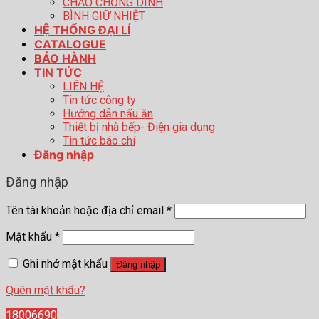
CHẢO CHỐNG DÍNH
BÌNH GIỮ NHIỆT
HỆ THỐNG ĐẠI LÍ
CATALOGUE
BẢO HÀNH
TIN TỨC
LIÊN HỆ
Tin tức công ty
Hướng dẫn nấu ăn
Thiết bị nhà bếp- Điện gia dụng
Tin tức báo chí
Đăng nhập
Đăng nhập
Tên tài khoản hoặc địa chỉ email
*
Mật khẩu
*
Ghi nhớ mật khẩu
Đăng nhập
Quên mật khẩu?
18006690