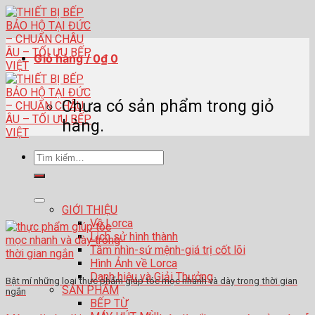
Skip
to
content
Giỏ hàng /
0
₫
0
Chưa có sản phẩm trong giỏ
hàng.
Tìm
kiếm:
GIỚI THIỆU
Về Lorca
Lịch sử hình thành
Tầm nhìn-sứ mệnh-giá trị cốt lõi
Hình Ảnh về Lorca
Danh hiệu và Giải Thưởng
Bật mí những loại thực phẩm giúp tóc mọc nhanh và dày trong thời gian
SẢN PHẨM
ngắn
BẾP TỪ