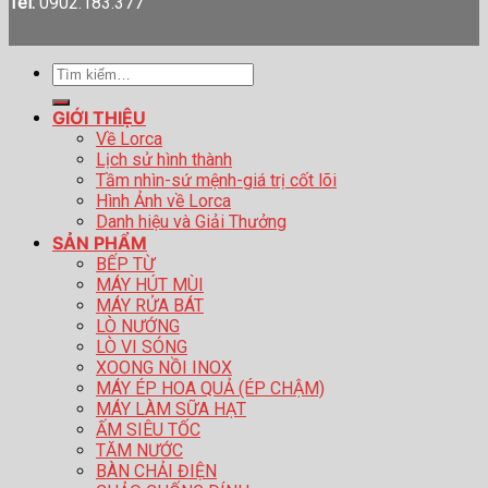
Tel:
0902.183.377
Tìm
kiếm:
GIỚI THIỆU
Về Lorca
Lịch sử hình thành
Tầm nhìn-sứ mệnh-giá trị cốt lõi
Hình Ảnh về Lorca
Danh hiệu và Giải Thưởng
SẢN PHẨM
BẾP TỪ
MÁY HÚT MÙI
MÁY RỬA BÁT
LÒ NƯỚNG
LÒ VI SÓNG
XOONG NỒI INOX
MÁY ÉP HOA QUẢ (ÉP CHẬM)
MÁY LÀM SỮA HẠT
ẤM SIÊU TỐC
TĂM NƯỚC
BÀN CHẢI ĐIỆN