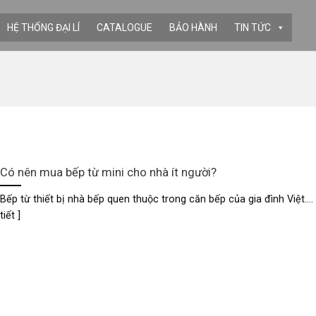
HỆ THỐNG ĐẠI LÍ
CATALOGUE
BẢO HÀNH
TIN TỨC
Có nên mua bếp từ mini cho nhà ít người?
Bếp từ thiết bị nhà bếp quen thuộc trong căn bếp của gia đình Việt.... 
tiết ]