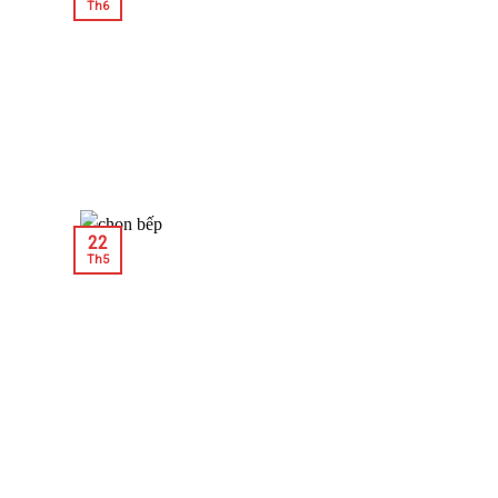
Th6
22
Th5