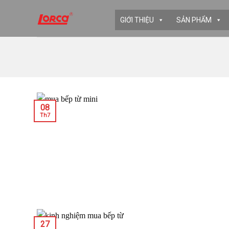
Skip
to
GIỚI THIỆU
SẢN PHẨM
content
08
Th7
27