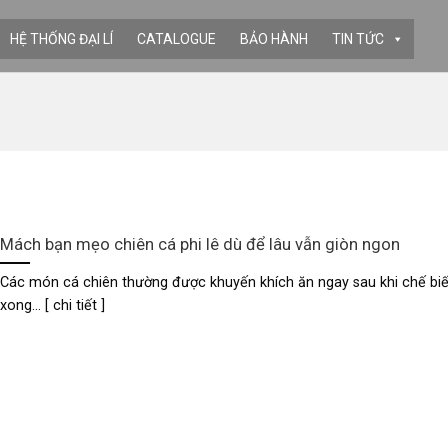
HỆ THỐNG ĐẠI LÍ
CATALOGUE
BẢO HÀNH
TIN TỨC
Mách bạn mẹo chiên cá phi lê dù để lâu vẫn giòn ngon
Các món cá chiên thường được khuyến khích ăn ngay sau khi chế bi
xong... [ chi tiết ]