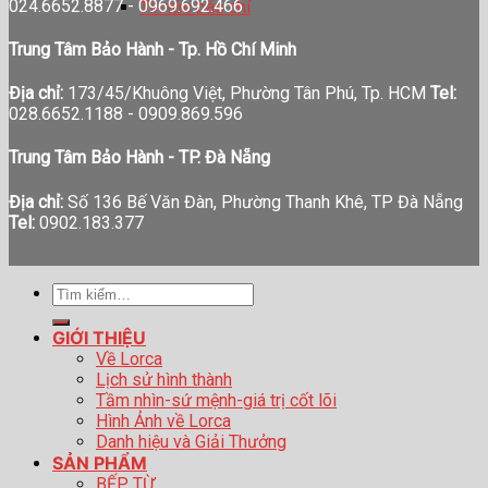
024.6652.8877 - 0969.692.466
Tin tức báo chí
Trung Tâm Bảo Hành - Tp. Hồ Chí Minh
Địa chỉ:
173/45/Khuông Việt, Phường Tân Phú, Tp. HCM
Tel:
028.6652.1188 - 0909.869.596
Trung Tâm Bảo Hành - TP. Đà Nẵng
Địa chỉ:
Số 136 Bế Văn Đàn, Phường Thanh Khê, TP Đà Nẵng
Tel:
0902.183.377
Tìm
kiếm:
GIỚI THIỆU
Về Lorca
Lịch sử hình thành
Tầm nhìn-sứ mệnh-giá trị cốt lõi
Hình Ảnh về Lorca
Danh hiệu và Giải Thưởng
SẢN PHẨM
BẾP TỪ