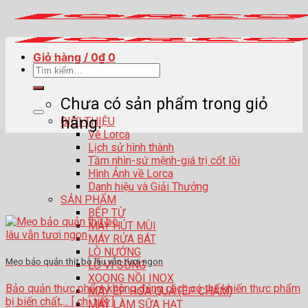
Skip
to
content
Giỏ hàng /
0
₫
0
Tìm
kiếm:
Chưa có sản phẩm trong giỏ
hàng.
GIỚI THIỆU
Về Lorca
Lịch sử hình thành
Tầm nhìn-sứ mệnh-giá trị cốt lõi
Hình Ảnh về Lorca
Danh hiệu và Giải Thưởng
SẢN PHẨM
BẾP TỪ
MÁY HÚT MÙI
MÁY RỬA BÁT
LÒ NƯỚNG
Mẹo bảo quản thịt bò lâu vẫn tươi ngon
LÒ VI SÓNG
XOONG NỒI INOX
Bảo quản thực phẩm không đúng cách có thể khiến thực phẩm
MÁY ÉP HOA QUẢ (ÉP CHẬM)
bị biến chất,... [ chi tiết ]
MÁY LÀM SỮA HẠT