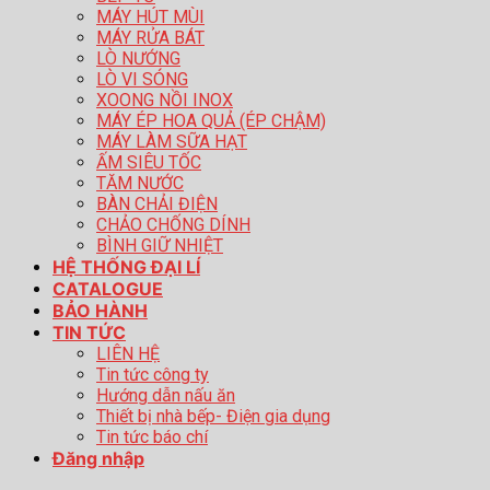
MÁY HÚT MÙI
MÁY RỬA BÁT
LÒ NƯỚNG
LÒ VI SÓNG
XOONG NỒI INOX
MÁY ÉP HOA QUẢ (ÉP CHẬM)
MÁY LÀM SỮA HẠT
ẤM SIÊU TỐC
TĂM NƯỚC
BÀN CHẢI ĐIỆN
CHẢO CHỐNG DÍNH
BÌNH GIỮ NHIỆT
HỆ THỐNG ĐẠI LÍ
CATALOGUE
BẢO HÀNH
TIN TỨC
LIÊN HỆ
Tin tức công ty
Hướng dẫn nấu ăn
Thiết bị nhà bếp- Điện gia dụng
Tin tức báo chí
Đăng nhập