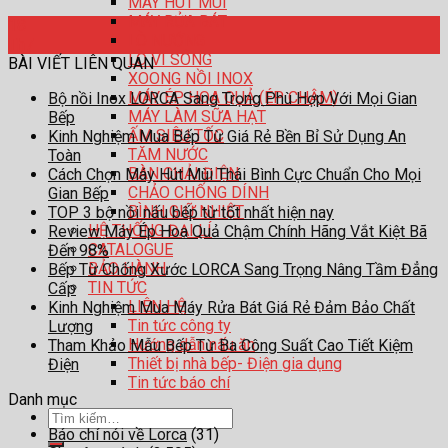
MÁY HÚT MÙI
MÁY RỬA BÁT
18
LÒ NƯỚNG
Th7
LÒ VI SÓNG
BÀI VIẾT LIÊN QUAN
XOONG NỒI INOX
MÁY ÉP HOA QUẢ (ÉP CHẬM)
Bộ nồi Inox LORCA Sang Trọng Phù Hợp Với Mọi Gian
MÁY LÀM SỮA HẠT
Bếp
ẤM SIÊU TỐC
Kinh Nghiệm Mua Bếp Từ Giá Rẻ Bền Bỉ Sử Dụng An
TĂM NƯỚC
Toàn
BÀN CHẢI ĐIỆN
Cách Chọn Máy Hút Mùi Thái Bình Cực Chuẩn Cho Mọi
CHẢO CHỐNG DÍNH
Gian Bếp
BÌNH GIỮ NHIỆT
TOP 3 bộ nồi nấu bếp từ tốt nhất hiện nay
HỆ THỐNG ĐẠI LÍ
Review Máy Ép Hoa Quả Chậm Chính Hãng Vắt Kiệt Bã
CATALOGUE
Đến 98%
BẢO HÀNH
Bếp Từ Chống Xước LORCA Sang Trọng Nâng Tầm Đẳng
TIN TỨC
Cấp
LIÊN HỆ
Kinh Nghiệm Mua Máy Rửa Bát Giá Rẻ Đảm Bảo Chất
Tin tức công ty
Lượng
Hướng dẫn nấu ăn
Tham Khảo Mẫu Bếp Từ Ba Công Suất Cao Tiết Kiệm
Thiết bị nhà bếp- Điện gia dụng
Điện
Tin tức báo chí
Danh mục
Tìm
Báo chí nói về Lorca
(31)
kiếm: