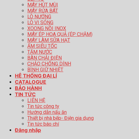
MÁY HÚT MÙI
MÁY RỬA BÁT
LÒ NƯỚNG
LÒ VI SÓNG
XOONG NỒI INOX
MÁY ÉP HOA QUẢ (ÉP CHẬM)
MÁY LÀM SỮA HẠT
ẤM SIÊU TỐC
TĂM NƯỚC
BÀN CHẢI ĐIỆN
CHẢO CHỐNG DÍNH
BÌNH GIỮ NHIỆT
HỆ THỐNG ĐẠI LÍ
CATALOGUE
BẢO HÀNH
TIN TỨC
LIÊN HỆ
Tin tức công ty
Hướng dẫn nấu ăn
Thiết bị nhà bếp- Điện gia dụng
Tin tức báo chí
Đăng nhập