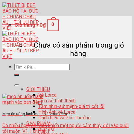
Skip
to
content
Giỏ hàng /
0
₫
0
Chưa có sản phẩm trong giỏ
hàng.
Tìm
kiếm:
GIỚI THIỆU
Về Lorca
Lịch sử hình thành
Tầm nhìn-sứ mệnh-giá trị cốt lõi
Hình Ảnh về Lorca
Mẹo ăn uống lành mạnh vào ban đêm
Danh hiệu và Giải Thưởng
SẢN PHẨM
Có nhiều nguyên nhân khiến một người cảm thấy đói vào buổi
BẾP TỪ
tối muộn. Ví... [ chi tiết ]