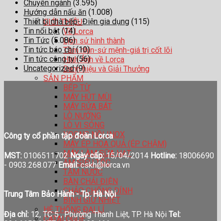
Chuyên ngành
(3.595)
Hướng dẫn nấu ăn
(1.008)
Thiết bị nhà bếp- Điện gia dụng
(115)
GIỚI THIỆU
Tin nổi bật
(14)
Về Lorca
Tin Tức
(5.086)
Lịch sử hình thành
Tin tức báo chí
(10)
Tầm nhìn-sứ mệnh-giá trị cốt lõi
Tin tức công ty
(56)
Hình Ảnh về Lorca
Uncategorized
(9)
Danh hiệu và Giải Thưởng
SẢN PHẨM
BẾP TỪ
MÁY HÚT MÙI
MÁY RỬA BÁT
LÒ NƯỚNG
LÒ VI SÓNG
XOONG NỒI INOX
Công ty cổ phần tập đoàn Lorca
MÁY ÉP HOA QUẢ (ÉP CHẬM)
MÁY LÀM SỮA HẠT
MST:
0106511702
Ngày cấp:
15/04/2014
Hotline:
18006690
ẤM SIÊU TỐC
-
0903.268.077
Email:
cskh@lorca.vn
TĂM NƯỚC
BÀN CHẢI ĐIỆN
CHẢO CHỐNG DÍNH
Trung Tâm Bảo Hành - Tp. Hà Nội
BÌNH GIỮ NHIỆT
HỆ THỐNG ĐẠI LÍ
Địa chỉ:
12, TC 5 , Phường Thanh Liệt, TP. Hà Nội
Tel:
CATALOGUE