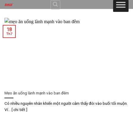
Skip
to
content
18
Th7
Mẹo ăn uống lành mạnh vào ban đêm
Có nhiều nguyên nhân khiến một người cảm thấy đói vào buổi tối muộn.
Ví... [ chi tiết ]