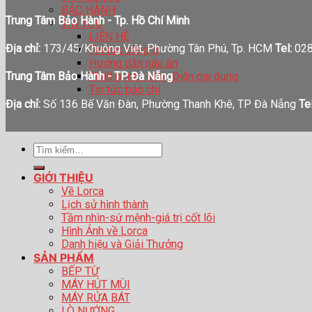
BẢO HÀNH
Trung Tâm Bảo Hành - Tp. Hồ Chí Minh
TIN TỨC
LIÊN HỆ
Địa chỉ:
173/45/Khuông Việt, Phường Tân Phú, Tp. HCM
Tel:
028
Tin tức công ty
Hướng dẫn nấu ăn
Thiết bị nhà bếp- Điện gia dụng
Trung Tâm Bảo Hành - TP. Đà Nẵng
Tin tức báo chí
Địa chỉ:
Số 136 Bế Văn Đàn, Phường Thanh Khê, TP Đà Nẵng
Tel
Tìm
kiếm:
GIỚI THIỆU
Về Lorca
Lịch sử hình thành
Tầm nhìn-sứ mệnh-giá trị cốt lõi
Hình Ảnh về Lorca
Danh hiệu và Giải Thưởng
SẢN PHẨM
BẾP TỪ
MÁY HÚT MÙI
MÁY RỬA BÁT
LÒ NƯỚNG