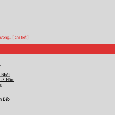
g... [ chi tiết ]
6
g Nhất
nh 3 Năm
àn
an Bếp