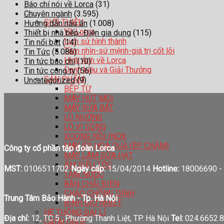
Báo chí nói về Lorca
(31)
Chuyên ngành
(3.595)
GIỚI THIỆU
Hướng dẫn nấu ăn
(1.008)
Về Lorca
Thiết bị nhà bếp- Điện gia dụng
(115)
Lịch sử hình thành
Tin nổi bật
(14)
Tầm nhìn-sứ mệnh-giá trị cốt lõi
Tin Tức
(5.086)
Hình Ảnh về Lorca
Tin tức báo chí
(10)
Danh hiệu và Giải Thưởng
Tin tức công ty
(56)
SẢN PHẨM
Uncategorized
(9)
BẾP TỪ
MÁY HÚT MÙI
MÁY RỬA BÁT
LÒ NƯỚNG
LÒ VI SÓNG
XOONG NỒI INOX
MÁY ÉP HOA QUẢ (ÉP CHẬM)
Công ty cổ phần tập đoàn Lorca
MÁY LÀM SỮA HẠT
ẤM SIÊU TỐC
MST:
0106511702
Ngày cấp:
15/04/2014
Hotline:
18006690 -
TĂM NƯỚC
BÀN CHẢI ĐIỆN
CHẢO CHỐNG DÍNH
Trung Tâm Bảo Hành - Tp. Hà Nội
BÌNH GIỮ NHIỆT
HỆ THỐNG ĐẠI LÍ
Địa chỉ:
12, TC 5 , Phường Thanh Liệt, TP. Hà Nội
Tel:
024.6652.8
CATALOGUE