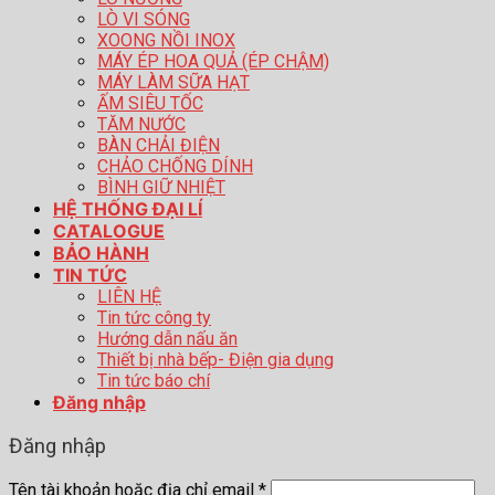
LÒ VI SÓNG
XOONG NỒI INOX
MÁY ÉP HOA QUẢ (ÉP CHẬM)
MÁY LÀM SỮA HẠT
ẤM SIÊU TỐC
TĂM NƯỚC
BÀN CHẢI ĐIỆN
CHẢO CHỐNG DÍNH
BÌNH GIỮ NHIỆT
HỆ THỐNG ĐẠI LÍ
CATALOGUE
BẢO HÀNH
TIN TỨC
LIÊN HỆ
Tin tức công ty
Hướng dẫn nấu ăn
Thiết bị nhà bếp- Điện gia dụng
Tin tức báo chí
Đăng nhập
Đăng nhập
Tên tài khoản hoặc địa chỉ email
*