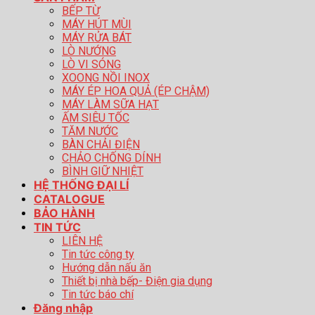
BẾP TỪ
MÁY HÚT MÙI
MÁY RỬA BÁT
LÒ NƯỚNG
LÒ VI SÓNG
XOONG NỒI INOX
MÁY ÉP HOA QUẢ (ÉP CHẬM)
MÁY LÀM SỮA HẠT
ẤM SIÊU TỐC
TĂM NƯỚC
BÀN CHẢI ĐIỆN
CHẢO CHỐNG DÍNH
BÌNH GIỮ NHIỆT
HỆ THỐNG ĐẠI LÍ
CATALOGUE
BẢO HÀNH
TIN TỨC
LIÊN HỆ
Tin tức công ty
Hướng dẫn nấu ăn
Thiết bị nhà bếp- Điện gia dụng
Tin tức báo chí
Đăng nhập