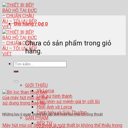
Skip
to
content
Giỏ hàng /
0
₫
0
Chưa có sản phẩm trong giỏ
hàng.
Tìm
kiếm:
GIỚI THIỆU
Về Lorca
Lịch sử hình thành
Tầm nhìn-sứ mệnh-giá trị cốt lõi
Hình Ảnh về Lorca
Danh hiệu và Giải Thưởng
Những lưu ý quan trọng khi lắp đặt máy hút mùi có ống thoát
SẢN PHẨM
BẾP TỪ
Máy hút mùi có ống thoát là một thiết bị không thể thiếu trong