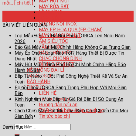
MÁY HÚT MÙI
mỗi... [ chi tiết ]
MÁY RỬA BÁT
LÒ NƯỚNG
31
LÒ VI SÓNG
Th5
XOONG NỒI INOX
BÀI VIẾT LIÊN QUAN
MÁY ÉP HOA QUẢ (ÉP CHẬM)
MÁY LÀM SỮA HẠT
Top Mẫu Bếp Từ Hà Nội Hãng LORCA Lên Ngôi Năm
ẤM SIÊU TỐC
2026
TĂM NƯỚC
Báo Giá Máy Hút Mùi Chính Hãng Không Qua Trung Gian
BÀN CHẢI ĐIỆN
Máy Ép Chậm Loại Nào Tốt? Hãng Thiết Bị Được Tin
CHẢO CHỐNG DÍNH
Dùng Nhất
BÌNH GIỮ NHIỆT
Máy Hút Mùi Thành Phố Hồ Chí Minh Chính Hãng Bảo
HỆ THỐNG ĐẠI LÍ
Hành 3 Năm
CATALOGUE
Bếp Từ Nano – Đột Phá Công Nghệ Thiết Kế Và Sự An
BẢO HÀNH
Toàn
TIN TỨC
Bộ nồi Inox LORCA Sang Trọng Phù Hợp Với Mọi Gian
LIÊN HỆ
Bếp
Tin tức công ty
Kinh Nghiệm Mua Bếp Từ Giá Rẻ Bền Bỉ Sử Dụng An
Hướng dẫn nấu ăn
Toàn
Thiết bị nhà bếp- Điện gia dụng
Cách Chọn Máy Hút Mùi Thái Bình Cực Chuẩn Cho Mọi
Tin tức báo chí
Gian Bếp
Tìm
Danh mục
kiếm: