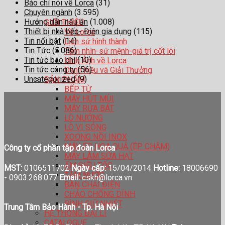
Báo chí nói về Lorca
(31)
Chuyên ngành
(3.595)
Hướng dẫn nấu ăn
(1.008)
GIỚI THIỆU
Thiết bị nhà bếp- Điện gia dụng
(115)
Về Lorca
Tin nổi bật
(14)
Lịch sử hình thành
Tin Tức
(5.086)
Tầm nhìn-sứ mệnh-giá trị cốt lõi
Tin tức báo chí
(10)
Hình Ảnh về Lorca
Tin tức công ty
(56)
Danh hiệu và Giải Thưởng
Uncategorized
(9)
SẢN PHẨM
BẾP TỪ
MÁY HÚT MÙI
MÁY RỬA BÁT
LÒ NƯỚNG
LÒ VI SÓNG
XOONG NỒI INOX
MÁY ÉP HOA QUẢ (ÉP CHẬM)
Công ty cổ phần tập đoàn Lorca
MÁY LÀM SỮA HẠT
ẤM SIÊU TỐC
MST:
0106511702
Ngày cấp:
15/04/2014
Hotline:
18006690
TĂM NƯỚC
-
0903.268.077
Email:
cskh@lorca.vn
BÀN CHẢI ĐIỆN
CHẢO CHỐNG DÍNH
BÌNH GIỮ NHIỆT
Trung Tâm Bảo Hành - Tp. Hà Nội
HỆ THỐNG ĐẠI LÍ
CATALOGUE