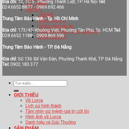
Địa chỉ:
12, TC 5 , Phường Thanh Liệt, TP. Hà Nội
Tel:
BẢO HÀNH
024.6652.8877 - 0969.692.466
TIN TỨC
LIÊN HỆ
Trung Tâm Bảo Hành - Tp. Hồ Chí Minh
Tin tức công ty
Hướng dẫn nấu ăn
Địa chỉ:
173/45/Khuông Việt, Phường Tân Phú, Tp. HCM
Tel:
Thiết bị nhà bếp- Điện gia dụng
028.6652.1188 - 0909.869.596
Tin tức báo chí
Trung Tâm Bảo Hành - TP. Đà Nẵng
Địa chỉ:
Số 136 Bế Văn Đàn, Phường Thanh Khê, TP Đà Nẵng
Tel:
0902.183.377
Tìm
kiếm:
GIỚI THIỆU
Về Lorca
Lịch sử hình thành
Tầm nhìn-sứ mệnh-giá trị cốt lõi
Hình Ảnh về Lorca
Danh hiệu và Giải Thưởng
SẢN PHẨM