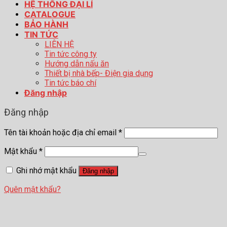
HỆ THỐNG ĐẠI LÍ
CATALOGUE
BẢO HÀNH
TIN TỨC
LIÊN HỆ
Tin tức công ty
Hướng dẫn nấu ăn
Thiết bị nhà bếp- Điện gia dụng
Tin tức báo chí
Đăng nhập
Đăng nhập
Tên tài khoản hoặc địa chỉ email
*
Mật khẩu
*
Ghi nhớ mật khẩu
Đăng nhập
Quên mật khẩu?