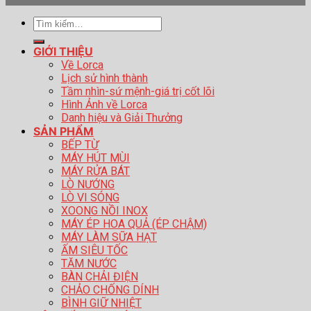
Tìm
kiếm:
GIỚI THIỆU
Về Lorca
Lịch sử hình thành
Tầm nhìn-sứ mệnh-giá trị cốt lõi
Hình Ảnh về Lorca
Danh hiệu và Giải Thưởng
SẢN PHẨM
BẾP TỪ
MÁY HÚT MÙI
MÁY RỬA BÁT
LÒ NƯỚNG
LÒ VI SÓNG
XOONG NỒI INOX
MÁY ÉP HOA QUẢ (ÉP CHẬM)
MÁY LÀM SỮA HẠT
ẤM SIÊU TỐC
TĂM NƯỚC
BÀN CHẢI ĐIỆN
CHẢO CHỐNG DÍNH
BÌNH GIỮ NHIỆT