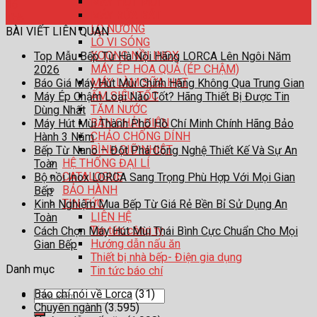
MÁY HÚT MÙI
16
MÁY RỬA BÁT
Th5
LÒ NƯỚNG
BÀI VIẾT LIÊN QUAN
LÒ VI SÓNG
XOONG NỒI INOX
Top Mẫu Bếp Từ Hà Nội Hãng LORCA Lên Ngôi Năm
MÁY ÉP HOA QUẢ (ÉP CHẬM)
2026
MÁY LÀM SỮA HẠT
Báo Giá Máy Hút Mùi Chính Hãng Không Qua Trung Gian
ẤM SIÊU TỐC
Máy Ép Chậm Loại Nào Tốt? Hãng Thiết Bị Được Tin
TĂM NƯỚC
Dùng Nhất
BÀN CHẢI ĐIỆN
Máy Hút Mùi Thành Phố Hồ Chí Minh Chính Hãng Bảo
CHẢO CHỐNG DÍNH
Hành 3 Năm
BÌNH GIỮ NHIỆT
Bếp Từ Nano – Đột Phá Công Nghệ Thiết Kế Và Sự An
HỆ THỐNG ĐẠI LÍ
Toàn
CATALOGUE
Bộ nồi Inox LORCA Sang Trọng Phù Hợp Với Mọi Gian
BẢO HÀNH
Bếp
TIN TỨC
Kinh Nghiệm Mua Bếp Từ Giá Rẻ Bền Bỉ Sử Dụng An
LIÊN HỆ
Toàn
Tin tức công ty
Cách Chọn Máy Hút Mùi Thái Bình Cực Chuẩn Cho Mọi
Hướng dẫn nấu ăn
Gian Bếp
Thiết bị nhà bếp- Điện gia dụng
Danh mục
Tin tức báo chí
Báo chí nói về Lorca
(31)
Tìm
Chuyên ngành
(3.595)
kiếm: