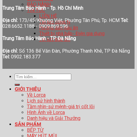
BẢO HÀNH
Trung Tâm Bảo Hành - Tp. Hồ Chí Minh
TIN TỨC
LIÊN HỆ
Địa chỉ:
173/45/Khuông Việt, Phường Tân Phú, Tp. HCM
Tel:
Tin tức công ty
028.6652.1188 - 0909.869.596
Hướng dẫn nấu ăn
Thiết bị nhà bếp- Điện gia dụng
Trung Tâm Bảo Hành - TP. Đà Nẵng
Tin tức báo chí
Địa chỉ:
Số 136 Bế Văn Đàn, Phường Thanh Khê, TP Đà Nẵng
Tel:
0902.183.377
Tìm
kiếm:
GIỚI THIỆU
Về Lorca
Lịch sử hình thành
Tầm nhìn-sứ mệnh-giá trị cốt lõi
Hình Ảnh về Lorca
Danh hiệu và Giải Thưởng
SẢN PHẨM
BẾP TỪ
MÁY HÚT MÙI