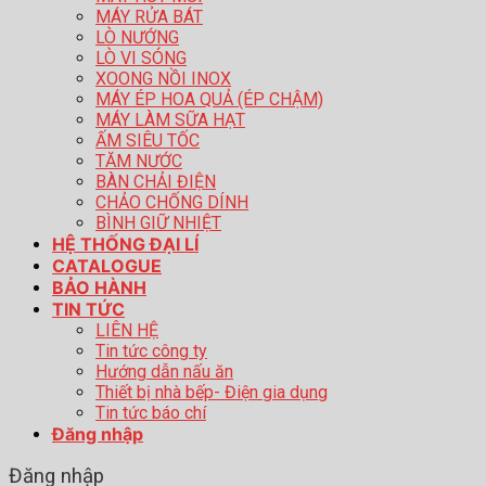
MÁY RỬA BÁT
LÒ NƯỚNG
LÒ VI SÓNG
XOONG NỒI INOX
MÁY ÉP HOA QUẢ (ÉP CHẬM)
MÁY LÀM SỮA HẠT
ẤM SIÊU TỐC
TĂM NƯỚC
BÀN CHẢI ĐIỆN
CHẢO CHỐNG DÍNH
BÌNH GIỮ NHIỆT
HỆ THỐNG ĐẠI LÍ
CATALOGUE
BẢO HÀNH
TIN TỨC
LIÊN HỆ
Tin tức công ty
Hướng dẫn nấu ăn
Thiết bị nhà bếp- Điện gia dụng
Tin tức báo chí
Đăng nhập
Đăng nhập