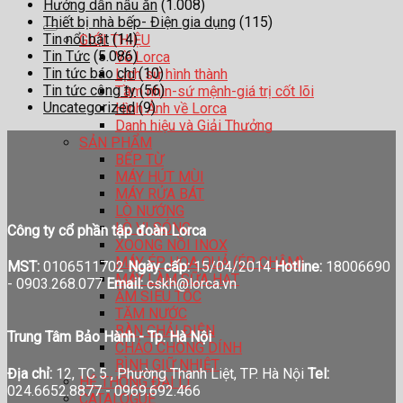
Hướng dẫn nấu ăn
(1.008)
Thiết bị nhà bếp- Điện gia dụng
(115)
Tin nổi bật
(14)
GIỚI THIỆU
Tin Tức
(5.086)
Về Lorca
Tin tức báo chí
(10)
Lịch sử hình thành
Tin tức công ty
(56)
Tầm nhìn-sứ mệnh-giá trị cốt lõi
Uncategorized
(9)
Hình Ảnh về Lorca
Danh hiệu và Giải Thưởng
SẢN PHẨM
BẾP TỪ
MÁY HÚT MÙI
MÁY RỬA BÁT
LÒ NƯỚNG
LÒ VI SÓNG
Công ty cổ phần tập đoàn Lorca
XOONG NỒI INOX
MÁY ÉP HOA QUẢ (ÉP CHẬM)
MST:
0106511702
Ngày cấp:
15/04/2014
Hotline:
18006690
MÁY LÀM SỮA HẠT
-
0903.268.077
Email:
cskh@lorca.vn
ẤM SIÊU TỐC
TĂM NƯỚC
BÀN CHẢI ĐIỆN
Trung Tâm Bảo Hành - Tp. Hà Nội
CHẢO CHỐNG DÍNH
BÌNH GIỮ NHIỆT
Địa chỉ:
12, TC 5 , Phường Thanh Liệt, TP. Hà Nội
Tel:
HỆ THỐNG ĐẠI LÍ
024.6652.8877 - 0969.692.466
CATALOGUE