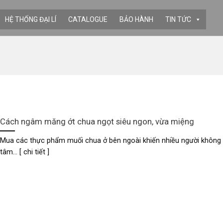
HỆ THỐNG ĐẠI LÍ
CATALOGUE
BẢO HÀNH
TIN TỨC
Cách ngâm măng ớt chua ngọt siêu ngon, vừa miệng
Mua các thực phẩm muối chua ở bên ngoài khiến nhiều người không
tâm... [ chi tiết ]