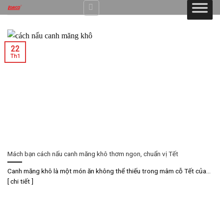
Skip
to
content
22
Th1
Mách bạn cách nấu canh măng khô thơm ngon, chuẩn vị Tết
Canh măng khô là một món ăn không thể thiếu trong mâm cỗ Tết của...
[ chi tiết ]