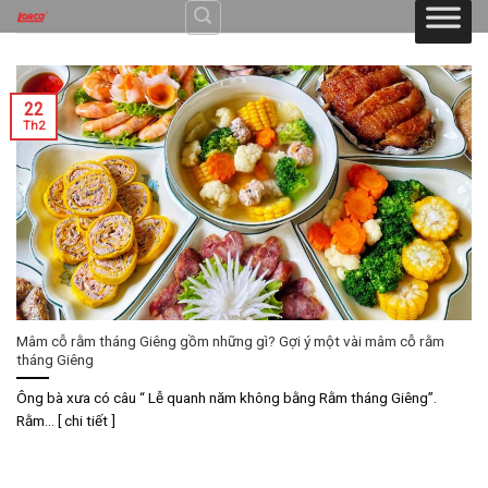
Skip
to
content
22
Th2
Mâm cỗ rằm tháng Giêng gồm những gì? Gợi ý một vài mâm cỗ rằm
tháng Giêng
Ông bà xưa có câu “ Lễ quanh năm không bằng Rằm tháng Giêng”.
Rằm... [ chi tiết ]