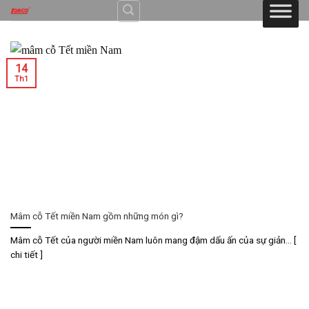
Skip
to
content
14
Th1
Mâm cỗ Tết miền Nam gồm những món gì?
Mâm cỗ Tết của người miền Nam luôn mang đậm dấu ấn của sự giản... [
chi tiết ]