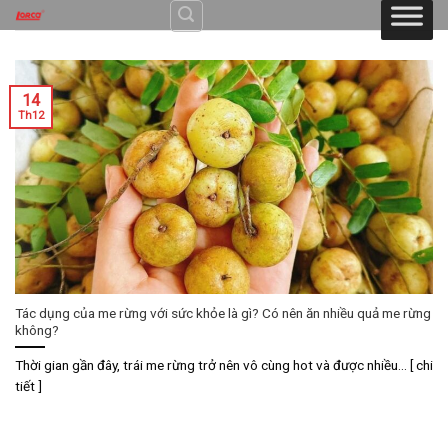
Skip
to
content
14
Th12
Tác dụng của me rừng với sức khỏe là gì? Có nên ăn nhiều quả me rừng
không?
Thời gian gần đây, trái me rừng trở nên vô cùng hot và được nhiều... [ chi
tiết ]