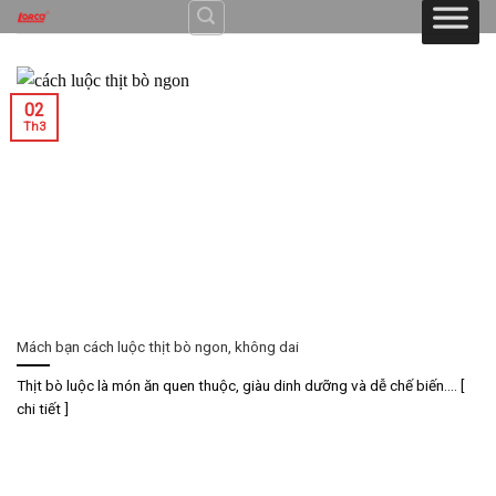
Skip
to
content
02
Th3
Mách bạn cách luộc thịt bò ngon, không dai
Thịt bò luộc là món ăn quen thuộc, giàu dinh dưỡng và dễ chế biến.... [
chi tiết ]