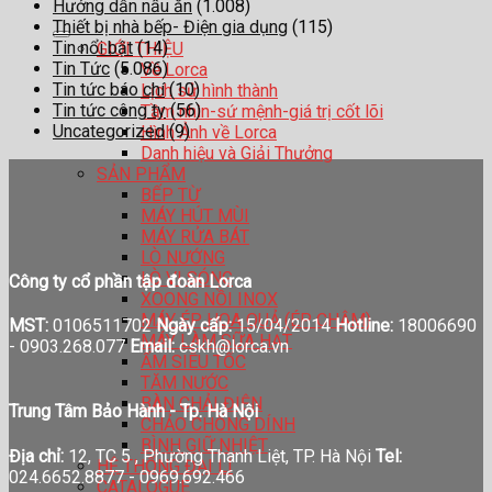
Hướng dẫn nấu ăn
(1.008)
Thiết bị nhà bếp- Điện gia dụng
(115)
Tin nổi bật
(14)
GIỚI THIỆU
Tin Tức
(5.086)
Về Lorca
Tin tức báo chí
(10)
Lịch sử hình thành
Tin tức công ty
(56)
Tầm nhìn-sứ mệnh-giá trị cốt lõi
Uncategorized
(9)
Hình Ảnh về Lorca
Danh hiệu và Giải Thưởng
SẢN PHẨM
BẾP TỪ
MÁY HÚT MÙI
MÁY RỬA BÁT
LÒ NƯỚNG
LÒ VI SÓNG
Công ty cổ phần tập đoàn Lorca
XOONG NỒI INOX
MÁY ÉP HOA QUẢ (ÉP CHẬM)
MST:
0106511702
Ngày cấp:
15/04/2014
Hotline:
18006690
MÁY LÀM SỮA HẠT
-
0903.268.077
Email:
cskh@lorca.vn
ẤM SIÊU TỐC
TĂM NƯỚC
BÀN CHẢI ĐIỆN
Trung Tâm Bảo Hành - Tp. Hà Nội
CHẢO CHỐNG DÍNH
BÌNH GIỮ NHIỆT
Địa chỉ:
12, TC 5 , Phường Thanh Liệt, TP. Hà Nội
Tel:
HỆ THỐNG ĐẠI LÍ
024.6652.8877 - 0969.692.466
CATALOGUE