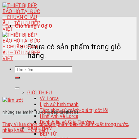
Skip
to
content
Giỏ hàng /
0
₫
0
Chưa có sản phẩm trong giỏ
hàng.
Tìm
kiếm:
GIỚI THIỆU
Về Lorca
Lịch sử hình thành
Tầm nhìn-sứ mệnh-giá trị cốt lõi
Những sai lầm khi sử dụng bếp từ Nhật bãi
Hình Ảnh về Lorca
Danh hiệu và Giải Thưởng
Thay vì lựa chọn các sản phẩm bếp từ sản xuất trong nước,
SẢN PHẨM
nhập khẩu... [ chi tiết ]
BẾP TỪ