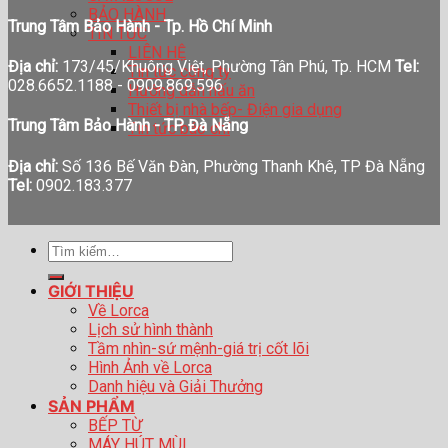
BẢO HÀNH
Trung Tâm Bảo Hành - Tp. Hồ Chí Minh
TIN TỨC
LIÊN HỆ
Địa chỉ:
173/45/Khuông Việt, Phường Tân Phú, Tp. HCM
Tel:
Tin tức công ty
028.6652.1188 - 0909.869.596
Hướng dẫn nấu ăn
Thiết bị nhà bếp- Điện gia dụng
Trung Tâm Bảo Hành - TP. Đà Nẵng
Tin tức báo chí
Địa chỉ:
Số 136 Bế Văn Đàn, Phường Thanh Khê, TP Đà Nẵng
Tel:
0902.183.377
Tìm
kiếm:
GIỚI THIỆU
Về Lorca
Lịch sử hình thành
Tầm nhìn-sứ mệnh-giá trị cốt lõi
Hình Ảnh về Lorca
Danh hiệu và Giải Thưởng
SẢN PHẨM
BẾP TỪ
MÁY HÚT MÙI