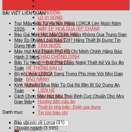
MÁY HÚT MÙI
22
MÁY RỬA BÁT
Th6
LÒ NƯỚNG
BÀI VIẾT LIÊN QUAN
LÒ VI SÓNG
XOONG NỒI INOX
Top Mẫu Bếp Từ Hà Nội Hãng LORCA Lên Ngôi Năm
MÁY ÉP HOA QUẢ (ÉP CHẬM)
2026
MÁY LÀM SỮA HẠT
Báo Giá Máy Hút Mùi Chính Hãng Không Qua Trung Gian
ẤM SIÊU TỐC
Máy Ép Chậm Loại Nào Tốt? Hãng Thiết Bị Được Tin
TĂM NƯỚC
Dùng Nhất
BÀN CHẢI ĐIỆN
Máy Hút Mùi Thành Phố Hồ Chí Minh Chính Hãng Bảo
CHẢO CHỐNG DÍNH
Hành 3 Năm
BÌNH GIỮ NHIỆT
Bếp Từ Nano – Đột Phá Công Nghệ Thiết Kế Và Sự An
HỆ THỐNG ĐẠI LÍ
Toàn
CATALOGUE
Bộ nồi Inox LORCA Sang Trọng Phù Hợp Với Mọi Gian
BẢO HÀNH
Bếp
TIN TỨC
Kinh Nghiệm Mua Bếp Từ Giá Rẻ Bền Bỉ Sử Dụng An
LIÊN HỆ
Toàn
Tin tức công ty
Cách Chọn Máy Hút Mùi Thái Bình Cực Chuẩn Cho Mọi
Hướng dẫn nấu ăn
Gian Bếp
Thiết bị nhà bếp- Điện gia dụng
Danh mục
Tin tức báo chí
Báo chí nói về Lorca
(31)
Tìm
Chuyên ngành
(3.595)
kiếm: