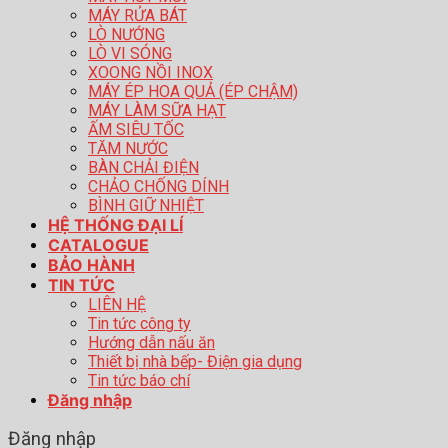
MÁY RỬA BÁT
LÒ NƯỚNG
LÒ VI SÓNG
XOONG NỒI INOX
MÁY ÉP HOA QUẢ (ÉP CHẬM)
MÁY LÀM SỮA HẠT
ẤM SIÊU TỐC
TĂM NƯỚC
BÀN CHẢI ĐIỆN
CHẢO CHỐNG DÍNH
BÌNH GIỮ NHIỆT
HỆ THỐNG ĐẠI LÍ
CATALOGUE
BẢO HÀNH
TIN TỨC
LIÊN HỆ
Tin tức công ty
Hướng dẫn nấu ăn
Thiết bị nhà bếp- Điện gia dụng
Tin tức báo chí
Đăng nhập
Đăng nhập