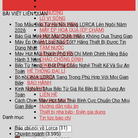
MÁY HÚT MÙI
17
MÁY RỬA BÁT
Th5
LÒ NƯỚNG
BÀI VIẾT LIÊN QUAN
LÒ VI SÓNG
XOONG NỒI INOX
Top Mẫu Bếp Từ Hà Nội Hãng LORCA Lên Ngôi Năm
MÁY ÉP HOA QUẢ (ÉP CHẬM)
2026
MÁY LÀM SỮA HẠT
Báo Giá Máy Hút Mùi Chính Hãng Không Qua Trung Gian
ẤM SIÊU TỐC
Máy Ép Chậm Loại Nào Tốt? Hãng Thiết Bị Được Tin
TĂM NƯỚC
Dùng Nhất
BÀN CHẢI ĐIỆN
Máy Hút Mùi Thành Phố Hồ Chí Minh Chính Hãng Bảo
CHẢO CHỐNG DÍNH
Hành 3 Năm
BÌNH GIỮ NHIỆT
Bếp Từ Nano – Đột Phá Công Nghệ Thiết Kế Và Sự An
HỆ THỐNG ĐẠI LÍ
Toàn
CATALOGUE
Bộ nồi Inox LORCA Sang Trọng Phù Hợp Với Mọi Gian
BẢO HÀNH
Bếp
TIN TỨC
Kinh Nghiệm Mua Bếp Từ Giá Rẻ Bền Bỉ Sử Dụng An
LIÊN HỆ
Toàn
Tin tức công ty
Cách Chọn Máy Hút Mùi Thái Bình Cực Chuẩn Cho Mọi
Hướng dẫn nấu ăn
Gian Bếp
Thiết bị nhà bếp- Điện gia dụng
Danh mục
Tin tức báo chí
Báo chí nói về Lorca
(31)
Tìm
Chuyên ngành
(3.595)
kiếm: