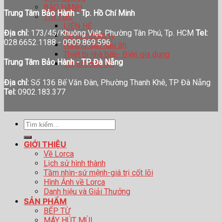
BẢO HÀNH
Trung Tâm Bảo Hành - Tp. Hồ Chí Minh
TIN TỨC
LIÊN HỆ
Địa chỉ:
173/45/Khuông Việt, Phường Tân Phú, Tp. HCM
Tel:
Tin tức công ty
028.6652.1188 - 0909.869.596
Hướng dẫn nấu ăn
Thiết bị nhà bếp- Điện gia dụng
Trung Tâm Bảo Hành - TP. Đà Nẵng
Tin tức báo chí
Địa chỉ:
Số 136 Bế Văn Đàn, Phường Thanh Khê, TP Đà Nẵng
Tel:
0902.183.377
Tìm
kiếm:
GIỚI THIỆU
Về Lorca
Lịch sử hình thành
Tầm nhìn-sứ mệnh-giá trị cốt lõi
Hình Ảnh về Lorca
Danh hiệu và Giải Thưởng
SẢN PHẨM
BẾP TỪ
MÁY HÚT MÙI