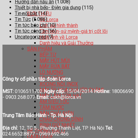
Hướng dẫn nấu ăn
(1.008)
Thiết bị nhà bếp- Điện gia dụng
(115)
Tin nổi bật
(14)
GIỚI THIỆU
Tin Tức
(5.086)
Về Lorca
Tin tức báo chí
(10)
Lịch sử hình thành
Tin tức công ty
(56)
Tầm nhìn-sứ mệnh-giá trị cốt lõi
Uncategorized
(9)
Hình Ảnh về Lorca
Danh hiệu và Giải Thưởng
SẢN PHẨM
BẾP TỪ
MÁY HÚT MÙI
MÁY RỬA BÁT
LÒ NƯỚNG
LÒ VI SÓNG
Công ty cổ phần tập đoàn Lorca
XOONG NỒI INOX
MÁY ÉP HOA QUẢ (ÉP CHẬM)
MST:
0106511702
Ngày cấp:
15/04/2014
Hotline:
18006690
MÁY LÀM SỮA HẠT
-
0903.268.077
Email:
cskh@lorca.vn
ẤM SIÊU TỐC
TĂM NƯỚC
BÀN CHẢI ĐIỆN
Trung Tâm Bảo Hành - Tp. Hà Nội
CHẢO CHỐNG DÍNH
BÌNH GIỮ NHIỆT
Địa chỉ:
12, TC 5 , Phường Thanh Liệt, TP. Hà Nội
Tel:
HỆ THỐNG ĐẠI LÍ
024.6652.8877 - 0969.692.466
CATALOGUE