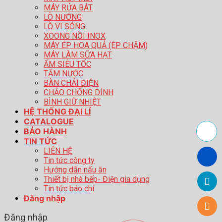
MÁY RỬA BÁT
LÒ NƯỚNG
LÒ VI SÓNG
XOONG NỒI INOX
MÁY ÉP HOA QUẢ (ÉP CHẬM)
MÁY LÀM SỮA HẠT
ẤM SIÊU TỐC
TĂM NƯỚC
BÀN CHẢI ĐIỆN
CHẢO CHỐNG DÍNH
BÌNH GIỮ NHIỆT
HỆ THỐNG ĐẠI LÍ
CATALOGUE
BẢO HÀNH
TIN TỨC
LIÊN HỆ
Tin tức công ty
Hướng dẫn nấu ăn
Thiết bị nhà bếp- Điện gia dụng
Tin tức báo chí
Đăng nhập
Đăng nhập