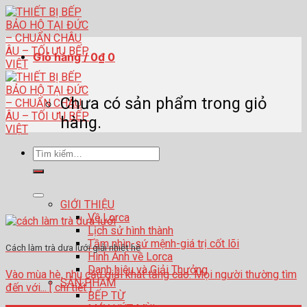
Skip
to
content
Giỏ hàng /
0
₫
0
Chưa có sản phẩm trong giỏ
hàng.
Tìm
kiếm:
GIỚI THIỆU
Về Lorca
Lịch sử hình thành
Tầm nhìn-sứ mệnh-giá trị cốt lõi
Cách làm trà dưa lưới giải nhiệt hè
Hình Ảnh về Lorca
Danh hiệu và Giải Thưởng
Vào mùa hè, nhu cầu giải khát tăng cao. Mọi người thường tìm
SẢN PHẨM
đến với... [ chi tiết ]
BẾP TỪ