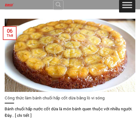
Skip
to
content
06
Th8
Công thức làm bánh chuối hấp cốt dừa bằng lò vi sóng
Bánh chuối hấp nước cốt dừa là món bánh quen thuộc với nhiều người.
Đây... [ chi tiết ]