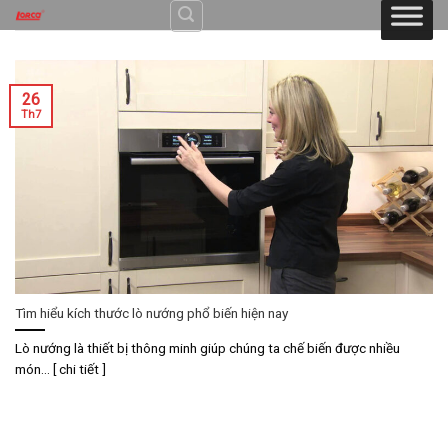
Skip
to
content
26
Th7
Tìm hiểu kích thước lò nướng phổ biến hiện nay
Lò nướng là thiết bị thông minh giúp chúng ta chế biến được nhiều
món... [ chi tiết ]